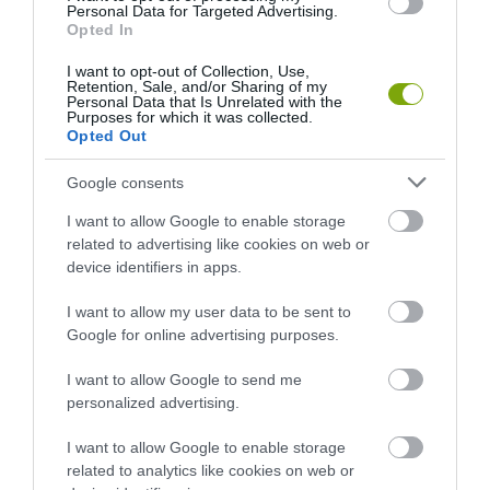
NEM CSAK A RITKASÁGOK BAJBAN VANNAK: A HÉTKÖZNAPI
Personal Data for Targeted Advertising.
Opted In
MADARAK ÉS PILLANGÓK CSENDES ELTŰNÉSE A NAGYOBB
VÉSZJEL
I want to opt-out of Collection, Use,
2026-08-03
Retention, Sale, and/or Sharing of my
Personal Data that Is Unrelated with the
Purposes for which it was collected.
Opted Out
…
1
2
513
Google consents
I want to allow Google to enable storage
related to advertising like cookies on web or
device identifiers in apps.
I want to allow my user data to be sent to
Google for online advertising purposes.
I want to allow Google to send me
personalized advertising.
I want to allow Google to enable storage
related to analytics like cookies on web or