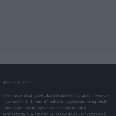
MI EZ AZ OLDAL?
A természeti környezet, körülöttünk élő állatok és növények
izgalmas életét bemutató online magazin minden nap kínál
újdonságot. Barátságos és tanulságos írások a
természetjáró, állatbarát, kertészkedő és környezetvédő