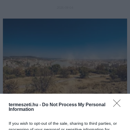
2026-08-04
termeszeti.hu -
Do Not Process My Personal
Information
ÁLLAT
NÖVÉNY
OTTHON
ZÖLD VILÁG
HŐKUPOLA MAGYARORSZÁG FELETT: MI EZ A LÁTHATATLAN
If you wish to opt-out of the sale, sharing to third parties, or
FEDŐ, ÉS MI TÖRTÉNIK ALATTA A TERMÉSZETTEL?
processing of your personal or sensitive information for