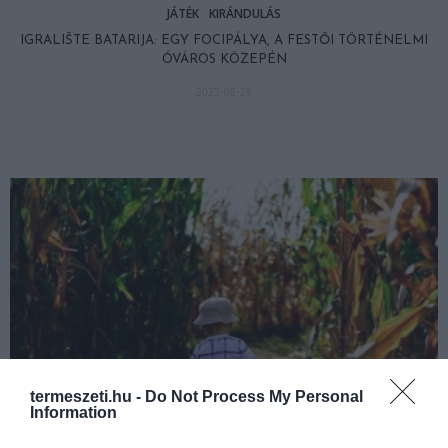
JÁTÉK
KIRÁNDULÁS
IGRALIŠTE BATARIJA: EGY FOCIPÁLYA, A FESTŐI TÖRTÉNELMI
ÓVÁROS KÖZEPÉN
2023-08-28
termeszeti.hu -
Do Not Process My Personal
Information