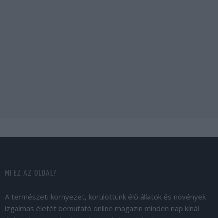
MI EZ AZ OLDAL?
A természeti környezet, körülöttünk élő állatok és növények
izgalmas életét bemutató online magazin minden nap kínál