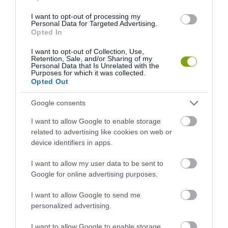
I want to opt-out of processing my
JÁTÉK
Personal Data for Targeted Advertising.
Opted In
FURA TRADÍCIÓ A MÚLTBÓL: MINDEN ÉVBEN EGY KERTECBE
ZÁRT POLITIKUST MERÍTENEK A JÉGHIDEG VÍZBE
I want to opt-out of Collection, Use,
Retention, Sale, and/or Sharing of my
2023-06-19
Personal Data that Is Unrelated with the
Purposes for which it was collected.
Opted Out
Google consents
…
1
2
21
I want to allow Google to enable storage
related to advertising like cookies on web or
device identifiers in apps.
I want to allow my user data to be sent to
Google for online advertising purposes.
I want to allow Google to send me
personalized advertising.
I want to allow Google to enable storage