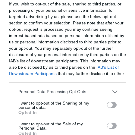
If you wish to opt-out of the sale, sharing to third parties, or
processing of your personal or sensitive information for
JÁTÉK
NÖVÉNY
targeted advertising by us, please use the below opt-out
section to confirm your selection. Please note that after your
15. ALKALOMMAL VÁR A KISZOMBORI KUKORICALABIRINTUS
opt-out request is processed you may continue seeing
EGY ÉJSZAKAI ÚTKERESÉSRE
interest-based ads based on personal information utilized by
2023-07-19
us or personal information disclosed to third parties prior to
your opt-out. You may separately opt-out of the further
disclosure of your personal information by third parties on the
IAB’s list of downstream participants. This information may
also be disclosed by us to third parties on the
IAB’s List of
Downstream Participants
that may further disclose it to other
third parties.
Please note that this website/app uses one or more Google
Personal Data Processing Opt Outs
services and may gather and store information including but
not limited to your visit or usage behaviour. You may click to
I want to opt-out of the Sharing of my
personal data.
grant or deny consent to Google and its third-party tags to
Opted In
use your data for below specified purposes in below Google
consent section.
I want to opt-out of the Sale of my
Personal Data.
Opted In