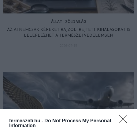
ÁLLAT
ZÖLD VILÁG
AZ AI NEMCSAK KÉPEKET RAJZOL: REJTETT KIHALÁSOKAT IS
LELEPLEZHET A TERMÉSZETVÉDELEMBEN
2026-07-15
termeszeti.hu -
Do Not Process My Personal
Information