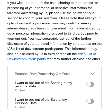
If you wish to opt-out of the sale, sharing to third parties, or
processing of your personal or sensitive information for
targeted advertising by us, please use the below opt-out
section to confirm your selection. Please note that after your
opt-out request is processed you may continue seeing
ÁLLAT
interest-based ads based on personal information utilized by
us or personal information disclosed to third parties prior to
EGY APRÓ SÓLYOM TUD VALAMIT A TURBULENCIÁRÓL, AMIT A
REPÜLŐGÉPEK MÉG CSAK TANULNAK
your opt-out. You may separately opt-out of the further
disclosure of your personal information by third parties on the
2026-07-13
IAB’s list of downstream participants. This information may
also be disclosed by us to third parties on the
IAB’s List of
Downstream Participants
that may further disclose it to other
third parties.
Please note that this website/app uses one or more Google
Personal Data Processing Opt Outs
services and may gather and store information including but
not limited to your visit or usage behaviour. You may click to
I want to opt-out of the Sharing of my
personal data.
grant or deny consent to Google and its third-party tags to
Opted In
use your data for below specified purposes in below Google
consent section.
I want to opt-out of the Sale of my
Personal Data.
Opted In