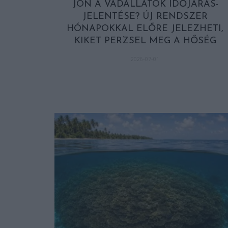
JÖN A VADÁLLATOK IDŐJÁRÁS-
JELENTÉSE? ÚJ RENDSZER
HÓNAPOKKAL ELŐRE JELEZHETI,
KIKET PERZSEL MEG A HŐSÉG
2026-07-01