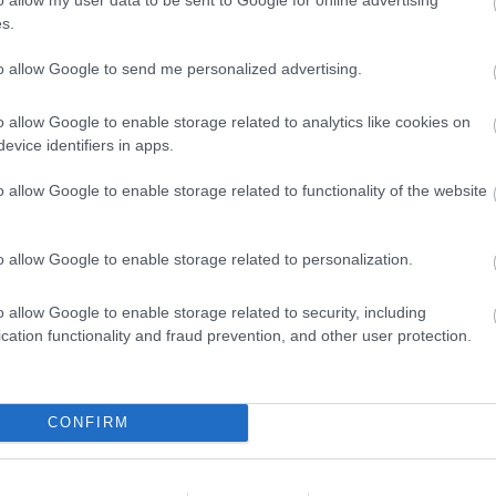
s.
to allow Google to send me personalized advertising.
ÁLLAT
ÁTLÁTSZÓ, SZINTE LÁTHATATLAN —
o allow Google to enable storage related to analytics like cookies on
evice identifiers in apps.
ÉS MOST DERÜLT KI RÓLA, HOGY ÚJ
FAJ
o allow Google to enable storage related to functionality of the website
2026-06-08
o allow Google to enable storage related to personalization.
 ÚJ FAJT
, ÉS A FÖLD
KIRÁNDULÁS
o allow Google to enable storage related to security, including
cation functionality and fraud prevention, and other user protection.
AN JELEZTE:
PANNONHALMA
KÖRNYÉKÉN: TERMÉSZET,
NAK HINNI
SZŐLŐ ÉS KOMLÓ
TALÁLKOZÁSA
CONFIRM