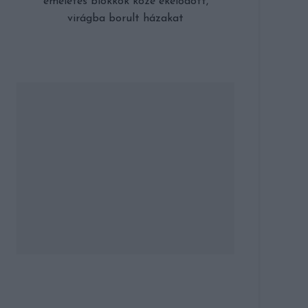
emeletes blokkok közé ékelődött,
virágba borult házakat