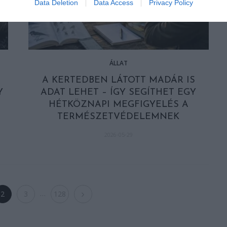
Data Deletion
Data Access
Privacy Policy
ÁLLAT
A KERTEDBEN LÁTOTT MADÁR IS
Y
ADAT LEHET – ÍGY SEGÍTHET EGY
HÉTKÖZNAPI MEGFIGYELÉS A
TERMÉSZETVÉDELEMNEK
2026-05-29
…
2
3
128