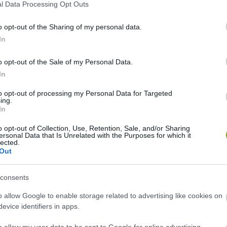
l Data Processing Opt Outs
o opt-out of the Sharing of my personal data.
ÁLLAT
In
A VÁROSI GALAMB NEM CSAK
o opt-out of the Sale of my Personal Data.
MORZSAVADÁSZ: A TESTE TALÁN
In
Z
MÁGNESES TÉRKÉPET IS OLVAS
to opt-out of processing my Personal Data for Targeted
2026-06-12
ing.
In
o opt-out of Collection, Use, Retention, Sale, and/or Sharing
ersonal Data that Is Unrelated with the Purposes for which it
lected.
Out
consents
o allow Google to enable storage related to advertising like cookies on
evice identifiers in apps.
o allow my user data to be sent to Google for online advertising