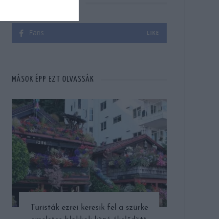
KERESS FACEBOOKON!
Fans
LIKE
MÁSOK ÉPP EZT OLVASSÁK
Turisták ezrei keresik fel a szürke