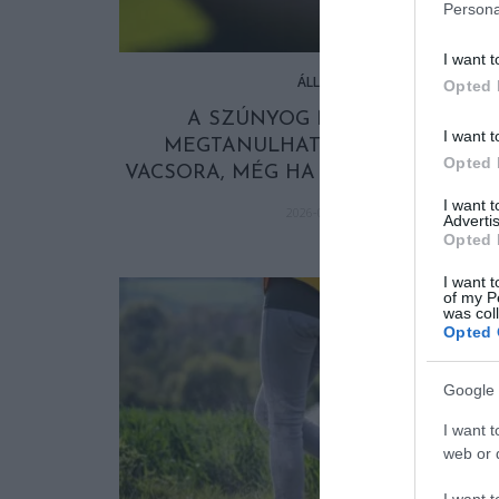
Persona
I want t
ÁLLAT
Opted 
A SZÚNYOG NEM FELEJT:
I want t
MEGTANULHATJA, HOL VÁRJA
Opted 
VACSORA, MÉG HA RIASZTÓT IS ÉRE
I want 
2026-06-17
Advertis
Opted 
I want t
of my P
was col
Opted 
Google 
I want t
web or d
I want t