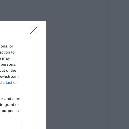
sonal or
ection to
ou may
 personal
out of the
 downstream
B’s List of
er and store
to grant or
ed purposes