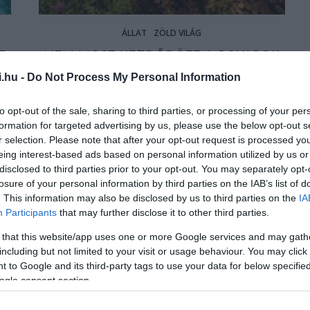
ÁLLAT
ZÖLD VILÁG
T,
NEM MOST KEZDŐDÖTT A ROVAROK
I
ELTŰNÉSE: 90 ÉV ADATAI MUTATJÁK,
i.hu -
Do Not Process My Personal Information
MIKOR HALKULT EL A RÉT
to opt-out of the sale, sharing to third parties, or processing of your per
2026-06-22
formation for targeted advertising by us, please use the below opt-out s
r selection. Please note that after your opt-out request is processed y
eing interest-based ads based on personal information utilized by us or
disclosed to third parties prior to your opt-out. You may separately opt-
losure of your personal information by third parties on the IAB’s list of
. This information may also be disclosed by us to third parties on the
IA
Participants
that may further disclose it to other third parties.
 that this website/app uses one or more Google services and may gath
including but not limited to your visit or usage behaviour. You may click 
 to Google and its third-party tags to use your data for below specifi
ogle consent section.