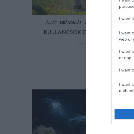
purpose
I want 
ÁLLAT
KIRÁNDULÁS
OTTHON
ZÖLD VILÁG
KULLANCSOK ELLEN OKOSAN
I want t
web or d
2026-06-08
I want t
or app.
I want t
A TUDÓSOK 262
NEVEZTEK MEG
I want t
authenti
MEGINT FINOM
KORAI MÉG
MINDENTUDÓ
MAGUNKAT