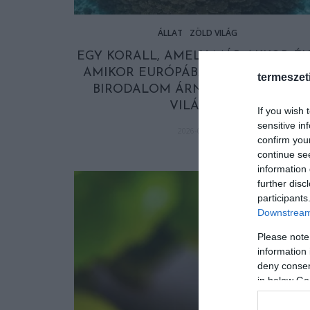
ÁLLAT
ZÖLD VILÁG
EGY KORALL, AMELY MÁR AKKOR ÉL
AMIKOR EURÓPÁBAN MÉG A RÓMA
termeszet
BIRODALOM ÁRNYÉKA VETÜLT A
VILÁGRA
If you wish 
sensitive in
2026-06-22
confirm you
continue se
information 
further disc
participants
Downstream 
Please note
information 
deny consent
in below Go