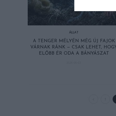
ÁLLAT
A TENGER MÉLYÉN MÉG ÚJ FAJOK
VÁRNAK RÁNK — CSAK LEHET, HOG
ELŐBB ÉR ODA A BÁNYÁSZAT
2026-06-03
1