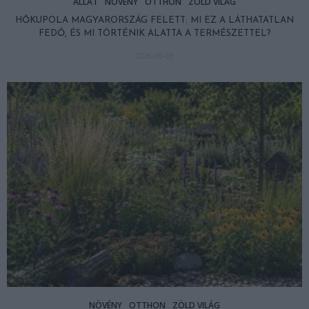
ÁLLAT
NÖVÉNY
OTTHON
ZÖLD VILÁG
HŐKUPOLA MAGYARORSZÁG FELETT: MI EZ A LÁTHATATLAN
FEDŐ, ÉS MI TÖRTÉNIK ALATTA A TERMÉSZETTEL?
2026-08-03
NÖVÉNY
OTTHON
ZÖLD VILÁG