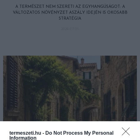
A TERMÉSZET NEM SZERETI AZ EGYHANGÚSÁGOT: A
VÁLTOZATOS NÖVÉNYZET ASZÁLY IDEJÉN IS OKOSABB
STRATÉGIA
2026-07-31
termeszeti.hu -
Do Not Process My Personal
Information