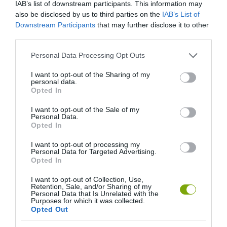
IAB’s list of downstream participants. This information may
also be disclosed by us to third parties on the
IAB’s List of
Downstream Participants
that may further disclose it to other
third parties.
Please note that this website/app uses one or more Google
Personal Data Processing Opt Outs
ELŐZŐ CIKK
services and may gather and store information including but
not limited to your visit or usage behaviour. You may click to
I want to opt-out of the Sharing of my
DNS TESZTEK SZERINT 800 GYEREKE LEHET KALIFORNIÁBAN
personal data.
grant or deny consent to Google and its third-party tags to
AZ EGYKORI JÓKÉPŰ TEJESEMBERNEK
Opted In
use your data for below specified purposes in below Google
consent section.
I want to opt-out of the Sale of my
Personal Data.
KÖVETKEZŐ CIKK
Opted In
VILÁGREKORD: EGY MEXIKÓI ÉTTEREMBEN 13,5 MP ALATT
I want to opt-out of processing my
HOZZÁK KI A RENDELT ÉTELT
Personal Data for Targeted Advertising.
Opted In
I want to opt-out of Collection, Use,
Retention, Sale, and/or Sharing of my
HASONLÓ ÉRDEKESSÉGEK
Personal Data that Is Unrelated with the
Purposes for which it was collected.
Opted Out