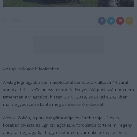
2022-01-17
Az Egri csillagok bűvöletében.
A világ legnagyobb vár másolatokat bemutató kiállítása 44 várat
vonultat fel – ez Guinness rekord. A dinnyési Várpark számára nem
ismeretlen a világcsúcs, hiszen 2018, 2019, 2020 után 2021-ben
már negyedszerre kapta meg az elismerő oklevelet.
Aleszki Zoltán, a park megálmodója és létrehozója 12 éves
korában olvasta az Egri csillagokat. A fordulatos történelmi regény
annyira megragadta, hogy elhatározta, vármakettek építésének