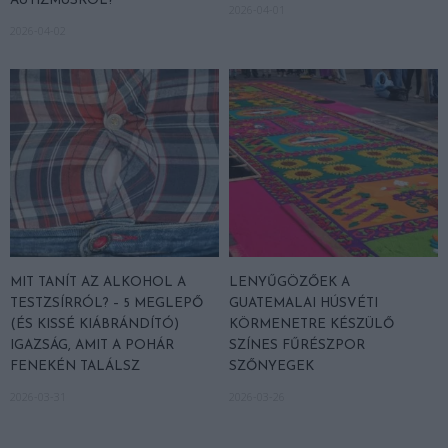
AUTIZMUSRÓL?
2026-04-01
2026-04-02
MIT TANÍT AZ ALKOHOL A
LENYŰGÖZŐEK A
TESTZSÍRRÓL? – 5 MEGLEPŐ
GUATEMALAI HÚSVÉTI
(ÉS KISSÉ KIÁBRÁNDÍTÓ)
KÖRMENETRE KÉSZÜLŐ
IGAZSÁG, AMIT A POHÁR
SZÍNES FŰRÉSZPOR
FENEKÉN TALÁLSZ
SZŐNYEGEK
2026-03-31
2026-03-26