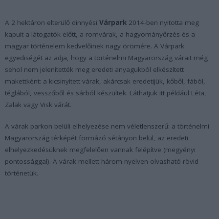
A 2 hektáron elterülő dinnyési
Várpark
2014-ben nyitotta meg
kapuit a látogatók előtt, a romvárak, a hagyományőrzés és a
magyar történelem kedvelőinek nagy örömére. A Várpark
egyediségét az adja, hogy a történelmi Magyarország várait még
sehol nem jelenítették meg eredeti anyagukból elkészített
makettként: a kicsinyített várak, akárcsak eredetijük, kőből, fából,
téglából, vesszőből és sárból készültek. Láthatjuk itt például Léta,
Zalak vagy Visk várát.
A várak parkon belüli elhelyezése nem véletlenszerű: a történelmi
Magyarország térképét formázó sétányon belül, az eredeti
elhelyezkedésüknek megfelelően vannak felépítve (megyényi
pontossággal). A várak mellett három nyelven olvasható rövid
történetük.