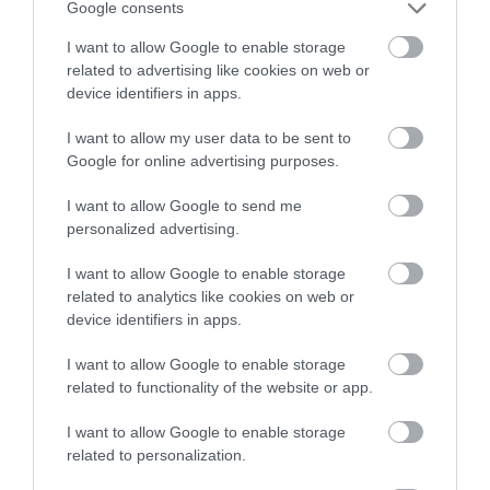
Google consents
I want to allow Google to enable storage
related to advertising like cookies on web or
device identifiers in apps.
I want to allow my user data to be sent to
Google for online advertising purposes.
EGY ELSÜLLYEDT HAJÓ
NEM MINDENKI MENEKÜLT
I want to allow Google to send me
TEXTILJEI ÚJRA ÖSSZEÁLLTAK:
POMPEJIBEN: LEHET, HOGY
personalized advertising.
A RUHA, AMELY TÚLÉLTE A
EGY ORVOS A VÉGSŐKIG
TENGERT
SEGÍTENI PRÓBÁLT
I want to allow Google to enable storage
related to analytics like cookies on web or
2026-06-29
2026-06-23
device identifiers in apps.
I want to allow Google to enable storage
related to functionality of the website or app.
I want to allow Google to enable storage
related to personalization.