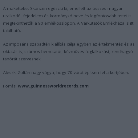
A maketteket Skanzen egészíti ki, emellett az összes magyar
uralkodó, fejedelem és kormányzó neve és legfontosabb tettei is
megtekinthetők a 90 emlékoszlopon. A Várkutatók Emlékháza is itt
található.
Az impozáns szabadtéri kiállítás célja egyben az értékmentés és az
oktatás is, számos bemutatót, kézműves foglalkozást, rendhagyó
tanórát szerveznek.
Aleszki Zoltán nagy vágya, hogy 70 várat építsen fel a kertjében.
Forrás:
www.guinnessworldrecords.com