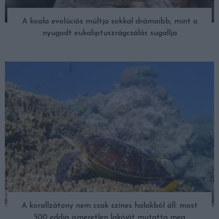
A koala evolúciós múltja sokkal drámaibb, mint a
nyugodt eukaliptuszrágcsálás sugallja
A korallzátony nem csak színes halakból áll: most
500 eddig ismeretlen lakóját mutatta meg