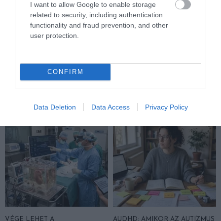
I want to allow Google to enable storage
related to security, including authentication
functionality and fraud prevention, and other
user protection.
DAVID ATTENBOROUGH 100
NOBEL-DÍJAT KAPOTT EGY
ÉVES: AZ EMBER, AKI
FÉREGÉRT – CSAK ÉPPEN NEM
MEGTANÍTOTTA A VILÁGNAK,
AZ OKOZTA A RÁKOT
HOGYAN KELL NÉZNI A
CONFIRM
2026-04-23
TERMÉSZETET
2026-05-08
Data Deletion
Data Access
Privacy Policy
VÉGE LEHET A
AUDHD: AMIKOR AZ AUTIZMUS