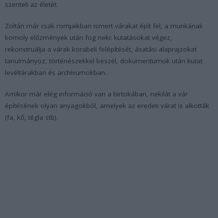
szenteli az életét.
Zoltán már csak romjaikban ismert várakat épít fel, a munkának
komoly előzmények után fog neki: kutatásokat végez,
rekonstruálja a várak korabeli felépítését, ásatási alaprajzokat
tanulmányoz, történészekkel beszél, dokumentumok után kutat
levéltárakban és archívumokban.
Amikor már elég információ van a birtokában, nekilát a vár
építésének olyan anyagokból, amelyek az eredeti várat is alkották
(fa, kő, tégla stb).