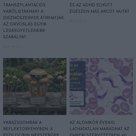
TRANSZPLANTÁCIÓS
ÉS AZ ADHD EGYÜTT
VÁRÓLISTÁKNAK? A
EGÉSZEN MÁS ARCOT MUTAT
DISZNÓSZERVEK ÁTÍRHATJÁK
2026-04-21
AZ ORVOSLÁS EGYIK
LEGKEGYETLENEBB
SZABÁLYÁT
2026-04-22
VARÁZSGOMBÁK A
AZ ÁLOMKÓR ÉVEKIG
REFLEKTORFÉNYBEN: A
LÁTHATATLAN MARADHAT AZ
PSZILOCIBIN NÉPSZERŰBB,
EMBERI SZERVEZETBEN: 40