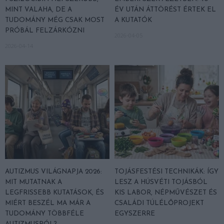
MINT VALAHA, DE A
ÉV UTÁN ÁTTÖRÉST ÉRTEK EL
TUDOMÁNY MÉG CSAK MOST
A KUTATÓK
PRÓBÁL FELZÁRKÓZNI
2026-04-05
2026-04-14
AUTIZMUS VILÁGNAPJA 2026:
TOJÁSFESTÉSI TECHNIKÁK: ÍGY
MIT MUTATNAK A
LESZ A HÚSVÉTI TOJÁSBÓL
LEGFRISSEBB KUTATÁSOK, ÉS
KIS LABOR, NÉPMŰVÉSZET ÉS
MIÉRT BESZÉL MA MÁR A
CSALÁDI TÚLÉLŐPROJEKT
TUDOMÁNY TÖBBFÉLE
EGYSZERRE