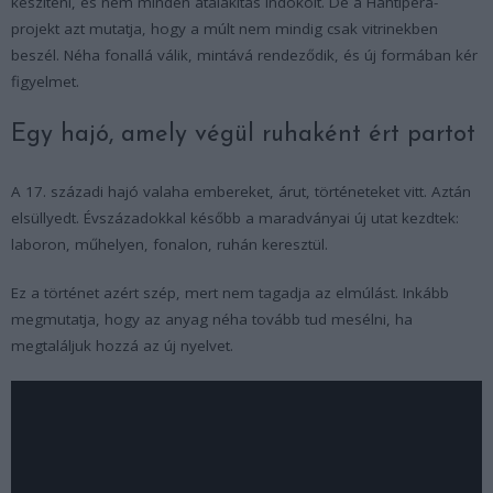
készíteni, és nem minden átalakítás indokolt. De a Hahtiperä-
projekt azt mutatja, hogy a múlt nem mindig csak vitrinekben
beszél. Néha fonallá válik, mintává rendeződik, és új formában kér
figyelmet.
Egy hajó, amely végül ruhaként ért partot
A 17. századi hajó valaha embereket, árut, történeteket vitt. Aztán
elsüllyedt. Évszázadokkal később a maradványai új utat kezdtek:
laboron, műhelyen, fonalon, ruhán keresztül.
Ez a történet azért szép, mert nem tagadja az elmúlást. Inkább
megmutatja, hogy az anyag néha tovább tud mesélni, ha
megtaláljuk hozzá az új nyelvet.