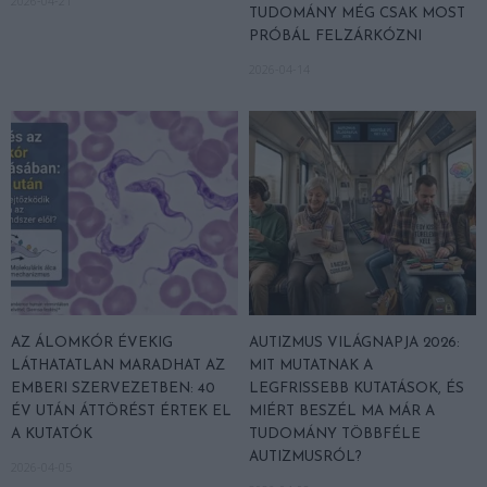
2026-04-21
TUDOMÁNY MÉG CSAK MOST
PRÓBÁL FELZÁRKÓZNI
2026-04-14
AZ ÁLOMKÓR ÉVEKIG
AUTIZMUS VILÁGNAPJA 2026:
LÁTHATATLAN MARADHAT AZ
MIT MUTATNAK A
EMBERI SZERVEZETBEN: 40
LEGFRISSEBB KUTATÁSOK, ÉS
ÉV UTÁN ÁTTÖRÉST ÉRTEK EL
MIÉRT BESZÉL MA MÁR A
A KUTATÓK
TUDOMÁNY TÖBBFÉLE
AUTIZMUSRÓL?
2026-04-05