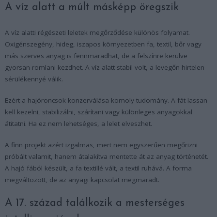
A víz alatt a múlt másképp öregszik
A víz alatti régészeti leletek megőrződése különös folyamat.
Oxigénszegény, hideg, iszapos környezetben fa, textil, bőr vagy
más szerves anyag is fennmaradhat, de a felszínre kerülve
gyorsan romlani kezdhet. A víz alatt stabil volt, a levegőn hirtelen
sérülékennyé válik.
Ezért a hajóroncsok konzerválása komoly tudomány. A fát lassan
kell kezelni, stabilizálni, szárítani vagy különleges anyagokkal
átitatni. Ha ez nem lehetséges, a lelet elveszhet.
A finn projekt azért izgalmas, mert nem egyszerűen megőrizni
próbált valamit, hanem átalakítva mentette át az anyag történetét.
A hajó fából készült, a fa textillé vált, a textil ruhává. A forma
megváltozott, de az anyagi kapcsolat megmaradt.
A 17. század találkozik a mesterséges