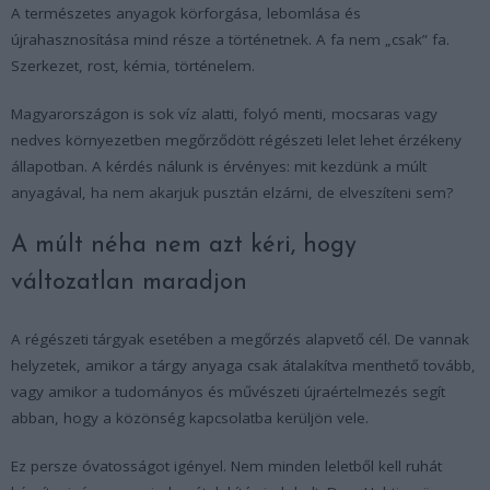
A természetes anyagok körforgása, lebomlása és
újrahasznosítása mind része a történetnek. A fa nem „csak” fa.
Szerkezet, rost, kémia, történelem.
Magyarországon is sok víz alatti, folyó menti, mocsaras vagy
nedves környezetben megőrződött régészeti lelet lehet érzékeny
állapotban. A kérdés nálunk is érvényes: mit kezdünk a múlt
anyagával, ha nem akarjuk pusztán elzárni, de elveszíteni sem?
A múlt néha nem azt kéri, hogy
változatlan maradjon
A régészeti tárgyak esetében a megőrzés alapvető cél. De vannak
helyzetek, amikor a tárgy anyaga csak átalakítva menthető tovább,
vagy amikor a tudományos és művészeti újraértelmezés segít
abban, hogy a közönség kapcsolatba kerüljön vele.
Ez persze óvatosságot igényel. Nem minden leletből kell ruhát