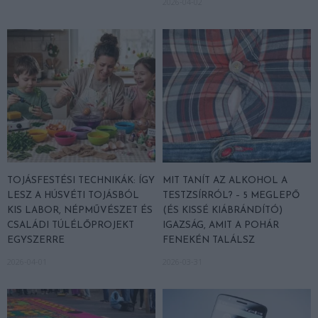
2026-04-02
TOJÁSFESTÉSI TECHNIKÁK: ÍGY
MIT TANÍT AZ ALKOHOL A
LESZ A HÚSVÉTI TOJÁSBÓL
TESTZSÍRRÓL? – 5 MEGLEPŐ
KIS LABOR, NÉPMŰVÉSZET ÉS
(ÉS KISSÉ KIÁBRÁNDÍTÓ)
CSALÁDI TÚLÉLŐPROJEKT
IGAZSÁG, AMIT A POHÁR
EGYSZERRE
FENEKÉN TALÁLSZ
2026-04-01
2026-03-31