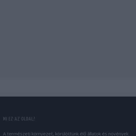
MI EZ AZ OLDAL?
A természeti környezet, körülöttünk élő állatok és növények