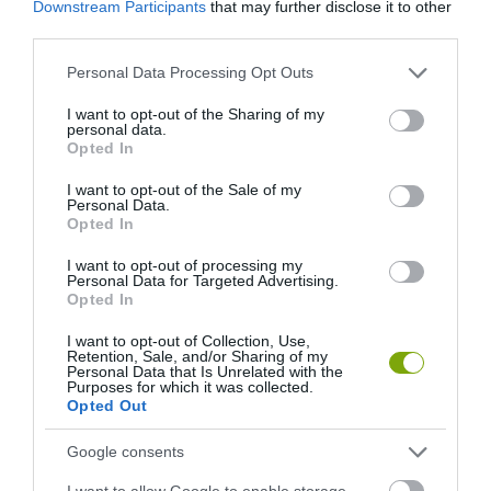
Downstream Participants
that may further disclose it to other
third parties.
Please note that this website/app uses one or more Google
Personal Data Processing Opt Outs
services and may gather and store information including but
not limited to your visit or usage behaviour. You may click to
I want to opt-out of the Sharing of my
personal data.
grant or deny consent to Google and its third-party tags to
Opted In
use your data for below specified purposes in below Google
consent section.
I want to opt-out of the Sale of my
Personal Data.
Opted In
I want to opt-out of processing my
Personal Data for Targeted Advertising.
Opted In
I want to opt-out of Collection, Use,
Retention, Sale, and/or Sharing of my
Personal Data that Is Unrelated with the
Purposes for which it was collected.
Opted Out
Google consents
ELŐZŐ CIKK
I want to allow Google to enable storage