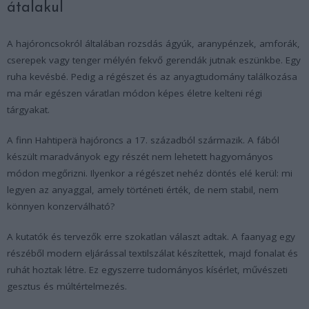
átalakul
A hajóroncsokról általában rozsdás ágyúk, aranypénzek, amforák,
cserepek vagy tenger mélyén fekvő gerendák jutnak eszünkbe. Egy
ruha kevésbé. Pedig a régészet és az anyagtudomány találkozása
ma már egészen váratlan módon képes életre kelteni régi
tárgyakat.
A finn Hahtiperä hajóroncs a 17. századból származik. A fából
készült maradványok egy részét nem lehetett hagyományos
módon megőrizni. Ilyenkor a régészet nehéz döntés elé kerül: mi
legyen az anyaggal, amely történeti érték, de nem stabil, nem
könnyen konzerválható?
A kutatók és tervezők erre szokatlan választ adtak. A faanyag egy
részéből modern eljárással textilszálat készítettek, majd fonalat és
ruhát hoztak létre. Ez egyszerre tudományos kísérlet, művészeti
gesztus és múltértelmezés.