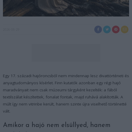
2026-06-29
Egy 17. századi hajóroncsból nem mindennap lesz divattörténeti és
anyagtudományos kísérlet. Finn kutatók azonban egy régi hajó
maradványait nem csak múzeumi tárgyként kezelték: a fából
textilszálat készítettek, fonalat fontak, majd ruhává alakították. A
múlt így nem vitrinbe került, hanem szinte újra viselhető történetté
vált.
Amikor a hajó nem elsüllyed, hanem