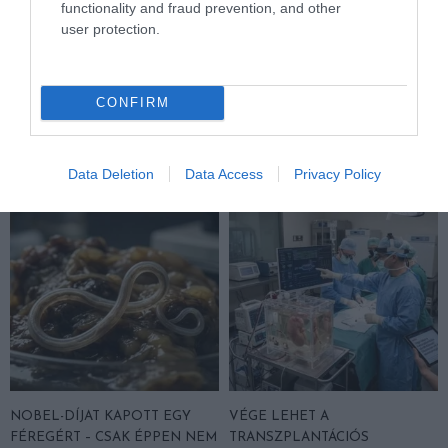
functionality and fraud prevention, and other
user protection.
NEM MINDENKI MENEKÜLT
DAVID ATTENBOROUGH 100
POMPEJIBEN: LEHET, HOGY
ÉVES: AZ EMBER, AKI
EGY ORVOS A VÉGSŐKIG
MEGTANÍTOTTA A VILÁGNAK,
CONFIRM
SEGÍTENI PRÓBÁLT
HOGYAN KELL NÉZNI A
TERMÉSZETET
2026-06-23
2026-05-08
Data Deletion
Data Access
Privacy Policy
NOBEL-DÍJAT KAPOTT EGY
VÉGE LEHET A
FÉREGÉRT – CSAK ÉPPEN NEM
TRANSZPLANTÁCIÓS