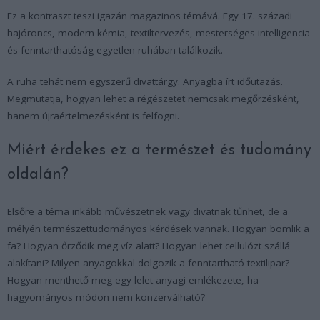
Ez a kontraszt teszi igazán magazinos témává. Egy 17. századi
hajóroncs, modern kémia, textiltervezés, mesterséges intelligencia
és fenntarthatóság egyetlen ruhában találkozik.
A ruha tehát nem egyszerű divattárgy. Anyagba írt időutazás.
Megmutatja, hogyan lehet a régészetet nemcsak megőrzésként,
hanem újraértelmezésként is felfogni.
Miért érdekes ez a természet és tudomány
oldalán?
Elsőre a téma inkább művészetnek vagy divatnak tűnhet, de a
mélyén természettudományos kérdések vannak. Hogyan bomlik a
fa? Hogyan őrződik meg víz alatt? Hogyan lehet cellulózt szállá
alakítani? Milyen anyagokkal dolgozik a fenntartható textilipar?
Hogyan menthető meg egy lelet anyagi emlékezete, ha
hagyományos módon nem konzerválható?