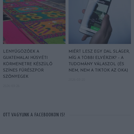
LENYŰGÖZŐEK A
MIÉRT LESZ EGY DAL SLÁGER,
GUATEMALAI HÚSVÉTI
MÍG A TÖBBI ELVÉRZIK? – A
KÖRMENETRE KÉSZÜLŐ
TUDOMÁNY VÁLASZOL (ÉS
SZÍNES FŰRÉSZPOR
NEM, NEM A TIKTOK AZ OKA)
SZŐNYEGEK
2026-03-20
2026-03-26
OTT VAGYUNK A FACEBOOKON IS!