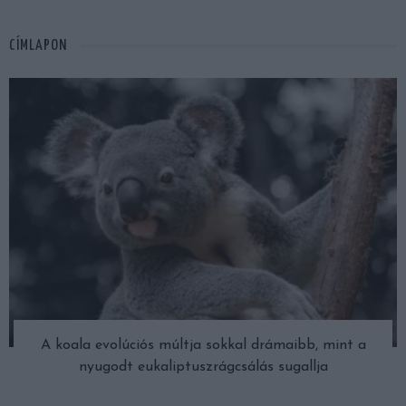
CÍMLAPON
A koala evolúciós múltja sokkal drámaibb, mint a
nyugodt eukaliptuszrágcsálás sugallja