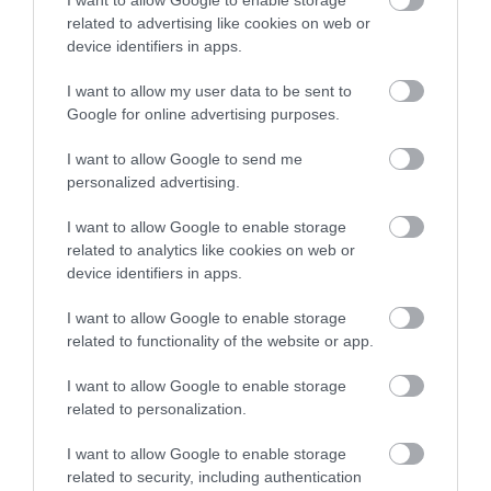
A SZIKLÁS PUSZTASÁG, AMIT SOKAN ÉRTÉKTELENNEK
related to advertising like cookies on web or
NÉZNEK, VALÓJÁBAN RITKA FAJOK MENEDÉKE
device identifiers in apps.
I want to allow my user data to be sent to
KÖVETKEZŐ CIKK
Google for online advertising purposes.
JÖN A VADÁLLATOK IDŐJÁRÁS-JELENTÉSE? ÚJ RENDSZER
HÓNAPOKKAL ELŐRE JELEZHETI, KIKET PERZSEL MEG A
I want to allow Google to send me
HŐSÉG
personalized advertising.
I want to allow Google to enable storage
related to analytics like cookies on web or
HASONLÓ ÉRDEKESSÉGEK
device identifiers in apps.
I want to allow Google to enable storage
related to functionality of the website or app.
I want to allow Google to enable storage
related to personalization.
I want to allow Google to enable storage
related to security, including authentication