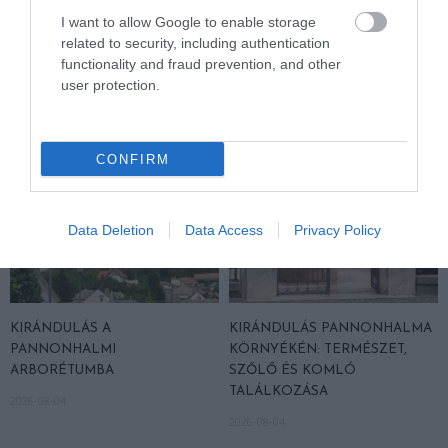
I want to allow Google to enable storage
related to security, including authentication
functionality and fraud prevention, and other
HASONLÓ ÉRDEKESSÉGEK
user protection.
CONFIRM
Data Deletion
Data Access
Privacy Policy
KIRÁNDULÁS A
KIRÁNDULÁS PANNONHALMA
PANNONHALMI
KÖRNYÉKÉN: TERMÉSZET,
ARBORÉTUMBA
SZŐLŐ ÉS KOMLÓ
TALÁLKOZÁSA
2026-08-04
2026-08-04