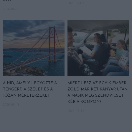
ÍGY?
2026-04-07
2026-05-06
A HÍD, AMELY LEGYŐZTE A
MIÉRT LESZ AZ EGYIK EMBER
TENGERT, A SZELET ÉS A
ZÖLD MÁR KÉT KANYAR UTÁN,
JÓZAN MÉRETÉRZÉKET
A MÁSIK MEG SZENDVICSET
KÉR A KOMPON?
2026-03-18
2026-03-17