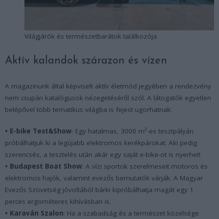
Világjárók és természetbarátok találkozója
Aktív kalandok szárazon és vízen
A magazinunk által képviselt aktív életmód jegyében a rendezvény
nem csupán katalógusok nézegetéséről szól. A látogatók egyetlen
belépővel több tematikus világba is fejest ugorhatnak:
• E-bike Test&Show
: Egy hatalmas, 3000 m²-es tesztpályán
próbálhatjuk ki a legújabb elektromos kerékpárokat. Aki pedig
szerencsés, a tesztelés után akár egy saját e-bike-ot is nyerhet!
• Budapest Boat Show
: A vízi sportok szerelmeseit motoros és
elektromos hajók, valamint evezős bemutatók várják. A Magyar
Evezős Szövetség jóvoltából bárki kipróbálhatja magát egy 1
perces ergométeres kihívásban is.
• Karaván Szalon
: Ha a szabadság és a természet közelsége