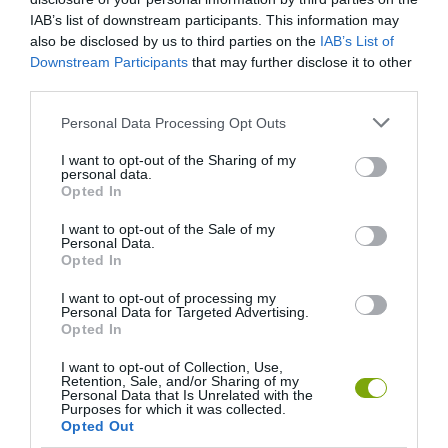
IAB’s list of downstream participants. This information may
also be disclosed by us to third parties on the
IAB’s List of
Downstream Participants
that may further disclose it to other
third parties.
Please note that this website/app uses one or more Google
Personal Data Processing Opt Outs
services and may gather and store information including but
not limited to your visit or usage behaviour. You may click to
I want to opt-out of the Sharing of my
personal data.
grant or deny consent to Google and its third-party tags to
Opted In
use your data for below specified purposes in below Google
consent section.
I want to opt-out of the Sale of my
Personal Data.
Opted In
I want to opt-out of processing my
Personal Data for Targeted Advertising.
Opted In
I want to opt-out of Collection, Use,
Retention, Sale, and/or Sharing of my
Personal Data that Is Unrelated with the
Purposes for which it was collected.
Opted Out