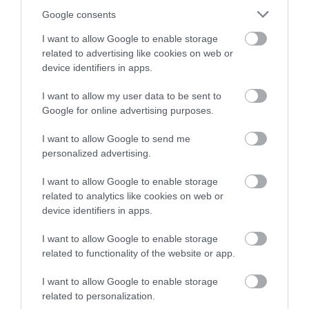
Google consents
I want to allow Google to enable storage
related to advertising like cookies on web or
device identifiers in apps.
I want to allow my user data to be sent to
Google for online advertising purposes.
I want to allow Google to send me
personalized advertising.
I want to allow Google to enable storage
ELŐZŐ CIKK
related to analytics like cookies on web or
NÖVÉNYI SIKOLYOK: VALÓBAN KIÁLTANAK A NÖVÉNYEK, HA
device identifiers in apps.
STRESSZESEK?
I want to allow Google to enable storage
related to functionality of the website or app.
KÖVETKEZŐ CIKK
I want to allow Google to enable storage
A TERMÉSZET LEGPROFIBB CSAPATJÁTÉKOSAI: A HANGYÁK
related to personalization.
LEKÖRÖZIK AZ EMBEREKET