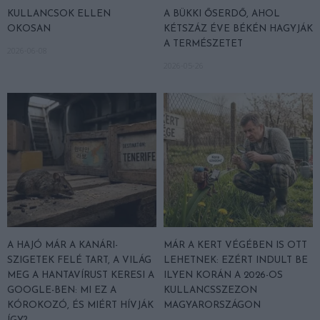
KULLANCSOK ELLEN
A BÜKKI ŐSERDŐ, AHOL
OKOSAN
KÉTSZÁZ ÉVE BÉKÉN HAGYJÁK
A TERMÉSZETET
2026-06-08
2026-05-26
A HAJÓ MÁR A KANÁRI-
MÁR A KERT VÉGÉBEN IS OTT
SZIGETEK FELÉ TART, A VILÁG
LEHETNEK: EZÉRT INDULT BE
MEG A HANTAVÍRUST KERESI A
ILYEN KORÁN A 2026-OS
GOOGLE-BEN: MI EZ A
KULLANCSSZEZON
KÓROKOZÓ, ÉS MIÉRT HÍVJÁK
MAGYARORSZÁGON