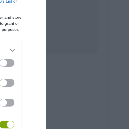
B’s List of
er and store
to grant or
ed purposes