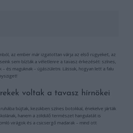
omból, az ember már izgatottan várja az első rügyeket, az
eink sem bízták a véletlenre a tavasz érkezését: színes,
 – és maguknak – újjászületni. Lássuk, hogyan lett a falu
nysziget!
rekek voltak a tavasz hírnökei
ruhába bújtak, kezükben színes botokkal, énekelve járták
kolának, hanem a zöldülő természet hangulatát is
omló virágok és a csicsergő madarak – mind ott