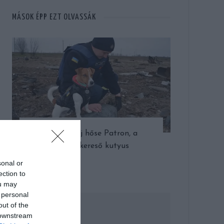
MÁSOK ÉPP EZT OLVASSÁK
Ukrajna új hőse Patron, a
bombakereső kutyus
sonal or
ection to
ou may
 personal
out of the
 downstream