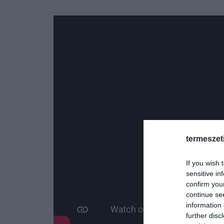
termeszet
If you wish 
sensitive in
confirm you
continue se
information 
further disc