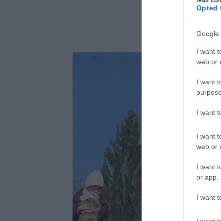
Opted 
Google 
I want t
web or d
I want t
purpose
I want 
I want t
web or d
I want t
or app.
I want t
I want t