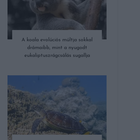
A koala evolúciós múltja sokkal
drámaibb, mint a nyugodt
eukaliptuszrágcsálás sugallja