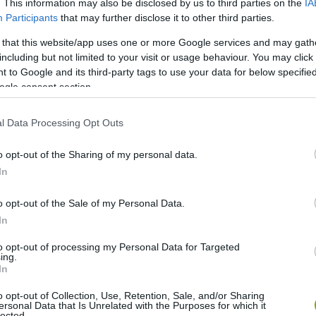
. This information may also be disclosed by us to third parties on the
IA
Participants
that may further disclose it to other third parties.
tél temetése látványos
 that this website/app uses one or more Google services and may gath
including but not limited to your visit or usage behaviour. You may click 
 to Google and its third-party tags to use your data for below specifi
ogle consent section.
mit díszes menetben hurcolnak végig a falun, hogy aztán
nem más, mint a tél, a betegségek és a halál
l Data Processing Opt Outs
ével űzték el a rosszat – ahogy a hó elolvad, a föld is
ulását így siettették meg egy kis mágikus segítséggel.
o opt-out of the Sharing of my personal data.
In
o opt-out of the Sale of my Personal Data.
In
to opt-out of processing my Personal Data for Targeted
ing.
In
o opt-out of Collection, Use, Retention, Sale, and/or Sharing
ersonal Data that Is Unrelated with the Purposes for which it
lected.