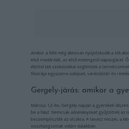
Amikor a föld még álmosan nyújtózkodik a téli ál
első madárdalt, az első melengető napsugarat. Ős
élettel teli szokásokkal segítettek a természetnek
főutcája egyszerre színpad, varázslótér és remé
Gergely-járás: amikor a gye
Március 12-én, Gergely napján a gyerekek díszes 
be a falut. Nemcsak adományokat gyűjtöttek az is
becsempészték az utcákra. A tavasz neszei, a kib
visszhangzottak vidám dalaikban.