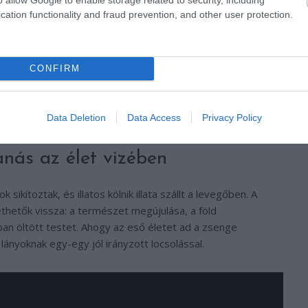
cation functionality and fraud prevention, and other user protection.
CONFIRM
Data Deletion
Data Access
Privacy Policy
anás az élet vizében
sikítoztak, és illatos kölnik illata szállt a levegőben. A
ethetők vissza: a természet megújulása, a föld
an öltött testet. Ahogy az eső életet ad a zsenge
ányoknak egy-egy jól irányzott locsolással.