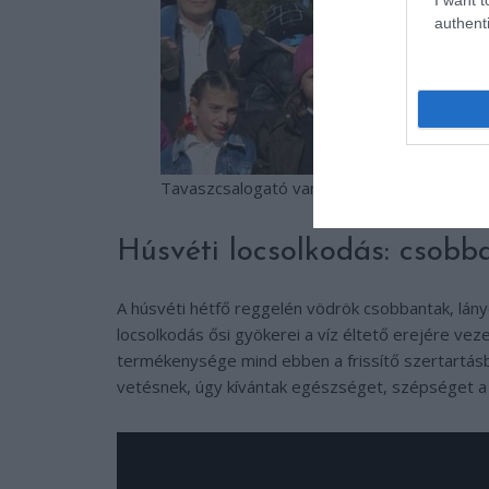
authenti
Tavaszcsalogató varázslatok
Húsvéti locsolkodás: csobb
A húsvéti hétfő reggelén vödrök csobbantak, lányok 
locsolkodás ősi gyökerei a víz éltető erejére vez
termékenysége mind ebben a frissítő szertartásb
vetésnek, úgy kívántak egészséget, szépséget a l