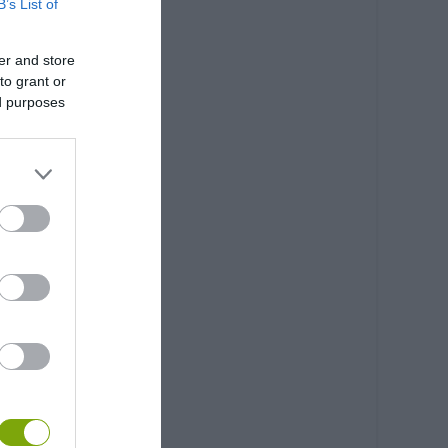
B’s List of
er and store
to grant or
ed purposes