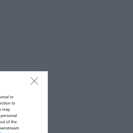
sonal or
ection to
ou may
 personal
out of the
 downstream