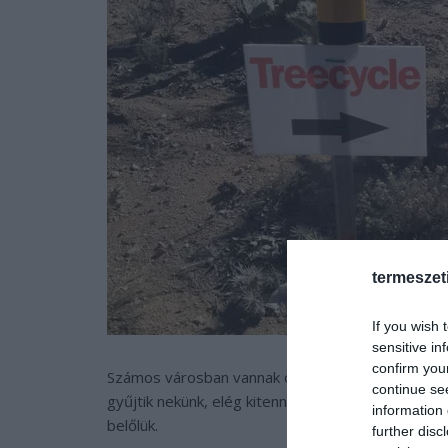
termeszet
If you wish 
sensitive in
confirm you
Számos városban vannak olyan udvarok, ahol összeg
continue se
gyűjtik nekünk, elég kitennünk a kuka mellé egy bi
information 
belőlük.
further disc