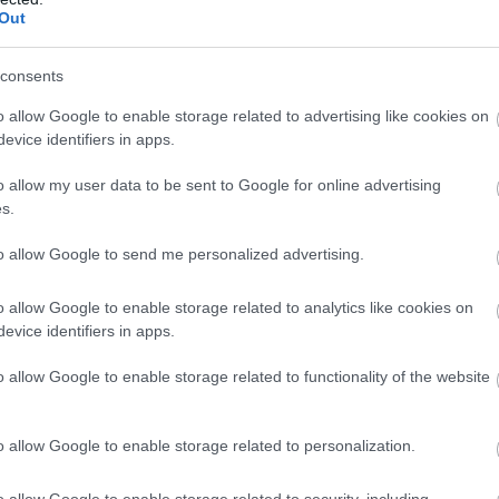
Out
consents
o allow Google to enable storage related to advertising like cookies on
evice identifiers in apps.
o allow my user data to be sent to Google for online advertising
s.
to allow Google to send me personalized advertising.
a fenyőfát vízbe tenni egy közeli tóban. A fenyők
aknak, és az algák számát is növelik, ami táplálék a vízben
o allow Google to enable storage related to analytics like cookies on
lejts el minden díszt leszedni róla.
evice identifiers in apps.
o allow Google to enable storage related to functionality of the website
o allow Google to enable storage related to personalization.
o allow Google to enable storage related to security, including