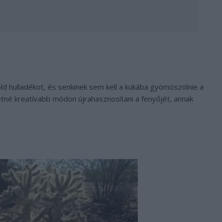
d hulladékot, és senkinek sem kell a kukába gyömöszölnie a
retné kreatívabb módon újrahasznosítani a fenyőjét, annak