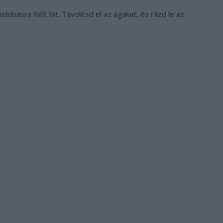
dobásra ítélt fát. Távolítsd el az ágakat, és rázd le az