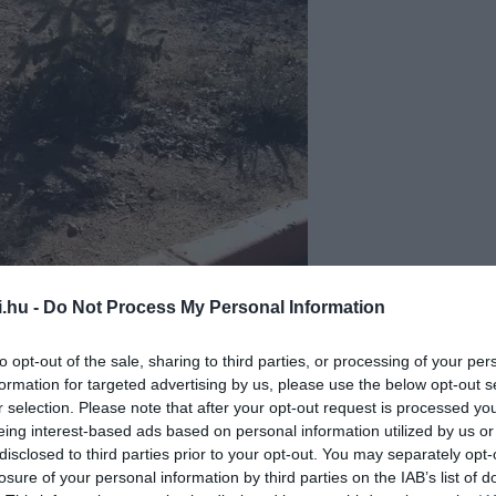
i.hu -
Do Not Process My Personal Information
to opt-out of the sale, sharing to third parties, or processing of your per
formation for targeted advertising by us, please use the below opt-out s
r selection. Please note that after your opt-out request is processed y
yűjtik, majd újrahasznosítják a fákat (van, ahol össze is
eing interest-based ads based on personal information utilized by us or
zonyos napon). Itt általában aprítás után mulcs készül
disclosed to third parties prior to your opt-out. You may separately opt-
losure of your personal information by third parties on the IAB’s list of