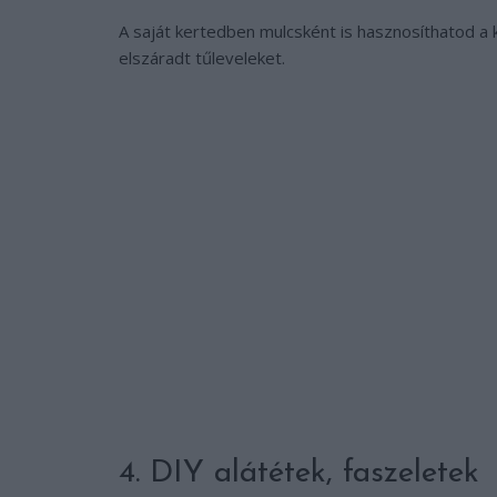
A saját kertedben mulcsként is hasznosíthatod a ki
elszáradt tűleveleket.
4. DIY alátétek, faszeletek