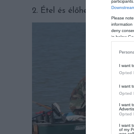
participants
Downstream 
2. Étel és élőhely a halakn
Please note
information 
deny consent
in below Go
Persona
I want t
Opted 
I want t
Opted 
I want 
Advertis
Opted 
I want t
of my P
was col