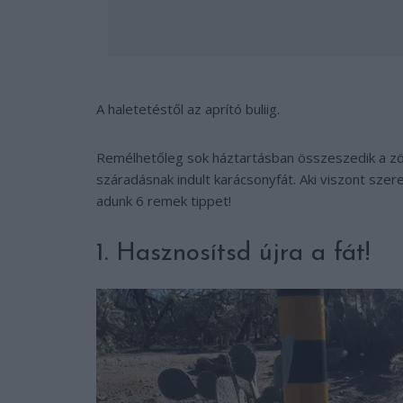
A haletetéstől az aprító buliig.
Remélhetőleg sok háztartásban összeszedik a zöl
száradásnak indult karácsonyfát. Aki viszont sze
adunk 6 remek tippet!
1. Hasznosítsd újra a fát!