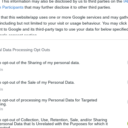
. This information may also be disclosed by us to third parties on the
IA
Participants
that may further disclose it to other third parties.
ak
 that this website/app uses one or more Google services and may gath
including but not limited to your visit or usage behaviour. You may click 
 to Google and its third-party tags to use your data for below specifi
ogle consent section.
l Data Processing Opt Outs
o opt-out of the Sharing of my personal data.
In
o opt-out of the Sale of my Personal Data.
In
to opt-out of processing my Personal Data for Targeted
ing.
In
o opt-out of Collection, Use, Retention, Sale, and/or Sharing
ersonal Data that Is Unrelated with the Purposes for which it
lected.