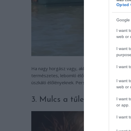
Opted 
Google 
I want t
web or d
I want t
purpose
I want 
Ha nagy horgász vagy, akkor megfontolandó ötlet 
természetes, lebomló élőhelyet biztosítanak a hal
I want t
úszkáló élőlényeknek. Persze a merítés előtt ne fe
web or d
3. Mulcs a tűlevelekből
I want t
or app.
I want t
I want t