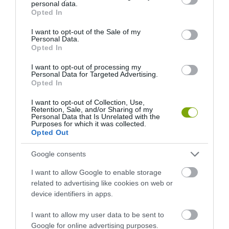
personal data.
KÖVETKEZŐ CIKK
grant or deny consent to Google and its third-party tags to
Opted In
use your data for below specified purposes in below Google
IZGALMAS HAJRÁ: OKTÓBER 1-IG SZAVAZHATUNK AZ ÉV FÁJÁRA!
consent section.
I want to opt-out of the Sale of my
Personal Data.
Opted In
HASONLÓ ÉRDEKESSÉGEK
I want to opt-out of processing my
Personal Data for Targeted Advertising.
Opted In
I want to opt-out of Collection, Use,
Retention, Sale, and/or Sharing of my
Personal Data that Is Unrelated with the
Purposes for which it was collected.
Opted Out
Google consents
I want to allow Google to enable storage
related to advertising like cookies on web or
device identifiers in apps.
A KOALA EVOLÚCIÓS MÚLTJA
A KORALLZÁTONY NEM CSAK
SOKKAL DRÁMAIBB, MINT A
SZÍNES HALAKBÓL ÁLL: MOST
I want to allow my user data to be sent to
NYUGODT
500 EDDIG ISMERETLEN
Google for online advertising purposes.
EUKALIPTUSZRÁGCSÁLÁS
LAKÓJÁT MUTATTA MEG