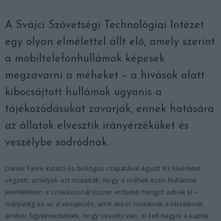
A Svájci Szövetségi Technológiai Intézet
egy olyan elmélettel állt elő, amely szerint
a mobiltelefonhullámok képesek
megzavarni a méheket – a hívások alatt
kibocsájtott hullámok ugyanis a
tájékozódásukat zavarják, ennek hatására
az állatok elvesztik irányérzéküket és
veszélybe sodródnak.
Daniel Favre kutató és biológus csapatával együtt 83 kísérletet
végzett, amelyek azt mutatták, hogy a méhek ezen hullámok
jelenlétében a szokásosnál tízszer erősebb hangot adnak ki –
márpedig ez az a vészjelzés, amit akkor mutatnak a társaiknak,
amikor figyelmeztetnek, hogy veszély van, el kell hagyni a kaptár.