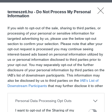
termeszeti.hu -
Do Not Process My Personal
Information
If you wish to opt-out of the sale, sharing to third parties, or
processing of your personal or sensitive information for
targeted advertising by us, please use the below opt-out
section to confirm your selection. Please note that after your
opt-out request is processed you may continue seeing
interest-based ads based on personal information utilized by
us or personal information disclosed to third parties prior to
your opt-out. You may separately opt-out of the further
disclosure of your personal information by third parties on the
IAB’s list of downstream participants. This information may
also be disclosed by us to third parties on the
IAB’s List of
Downstream Participants
that may further disclose it to other
third parties.
ELŐZŐ CIKK
11 MEGLEPŐ DOLOG, AMIT VALAHA EGY ERDŐBEN TALÁLTAK
Please note that this website/app uses one or more Google
Personal Data Processing Opt Outs
services and may gather and store information including but
not limited to your visit or usage behaviour. You may click to
I want to opt-out of the Sharing of my