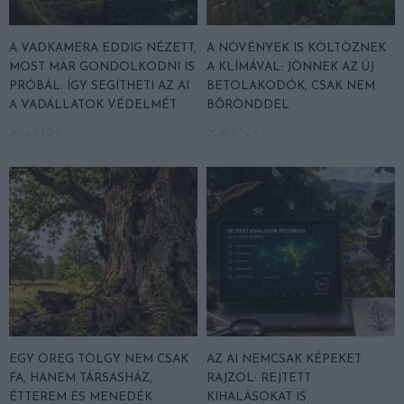
A VADKAMERA EDDIG NÉZETT,
A NÖVÉNYEK IS KÖLTÖZNEK
MOST MÁR GONDOLKODNI IS
A KLÍMÁVAL: JÖNNEK AZ ÚJ
PRÓBÁL: ÍGY SEGÍTHETI AZ AI
BETOLAKODÓK, CSAK NEM
A VADÁLLATOK VÉDELMÉT
BŐRÖNDDEL
2026-07-27
2026-07-24
EGY ÖREG TÖLGY NEM CSAK
AZ AI NEMCSAK KÉPEKET
FA, HANEM TÁRSASHÁZ,
RAJZOL: REJTETT
ÉTTEREM ÉS MENEDÉK
KIHALÁSOKAT IS