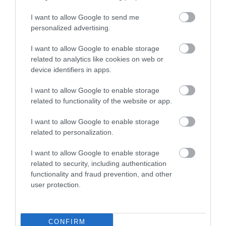
SUGALLJA
2026-08-06
I want to allow Google to send me
2026-08-07
personalized advertising.
I want to allow Google to enable storage
related to analytics like cookies on web or
device identifiers in apps.
I want to allow Google to enable storage
related to functionality of the website or app.
I want to allow Google to enable storage
related to personalization.
KIRÁNDULÁS PANNONHALMA
HŐKUPOLA MAGYARORSZÁG
I want to allow Google to enable storage
KÖRNYÉKÉN: TERMÉSZET,
FELETT: MI EZ A LÁTHATATLAN
related to security, including authentication
SZŐLŐ ÉS KOMLÓ
FEDŐ, ÉS MI TÖRTÉNIK
functionality and fraud prevention, and other
TALÁLKOZÁSA
ALATTA A TERMÉSZETTEL?
user protection.
2026-08-04
2026-08-03
CONFIRM