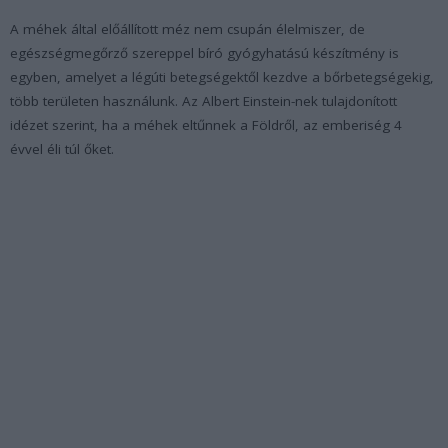
A méhek által előállított méz nem csupán élelmiszer, de
egészségmegőrző szereppel bíró gyógyhatású készítmény is
egyben, amelyet a légúti betegségektől kezdve a bőrbetegségekig,
több területen használunk. Az Albert Einstein-nek tulajdonított
idézet szerint, ha a méhek eltűnnek a Földről, az emberiség 4
évvel éli túl őket.