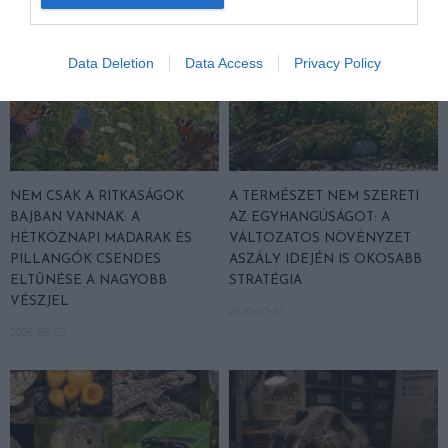
Data Deletion
Data Access
Privacy Policy
NEM CSAK A RITKASÁGOK
A TERMÉSZET NEM SZERETI
BAJBAN VANNAK: A
AZ EGYHANGÚSÁGOT: A
HÉTKÖZNAPI MADARAK ÉS
VÁLTOZATOS NÖVÉNYZET
PILLANGÓK CSENDES
ASZÁLY IDEJÉN IS OKOSABB
ELTŰNÉSE A NAGYOBB
STRATÉGIA
VÉSZJEL
2026-07-31
2026-08-03