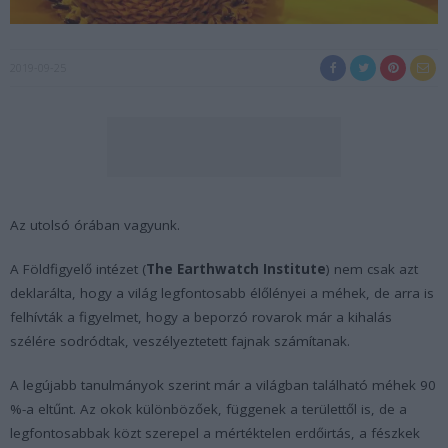
2019-09-25
Az utolsó órában vagyunk.
A Földfigyelő intézet (
The Earthwatch Institute
) nem csak azt
deklarálta, hogy a világ legfontosabb élőlényei a méhek, de arra is
felhívták a figyelmet, hogy a beporzó rovarok már a kihalás
szélére sodródtak, veszélyeztetett fajnak számítanak.
A legújabb tanulmányok szerint már a világban található méhek 90
%-a eltűnt. Az okok különbözőek, függenek a területtől is, de a
legfontosabbak közt szerepel a mértéktelen erdőirtás, a fészkek