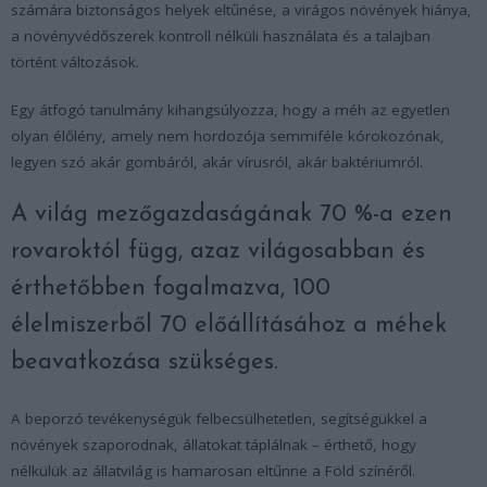
számára biztonságos helyek eltűnése, a virágos növények hiánya,
a növényvédőszerek kontroll nélküli használata és a talajban
történt változások.
Egy átfogó tanulmány kihangsúlyozza, hogy a méh az egyetlen
olyan élőlény, amely nem hordozója semmiféle kórokozónak,
legyen szó akár gombáról, akár vírusról, akár baktériumról.
A világ mezőgazdaságának 70 %-a ezen
rovaroktól függ, azaz világosabban és
érthetőbben fogalmazva, 100
élelmiszerből 70 előállításához a méhek
beavatkozása szükséges.
A beporzó tevékenységük felbecsülhetetlen, segítségükkel a
növények szaporodnak, állatokat táplálnak – érthető, hogy
nélkülük az állatvilág is hamarosan eltűnne a Föld színéről.