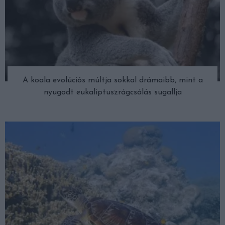
A koala evolúciós múltja sokkal drámaibb, mint a
nyugodt eukaliptuszrágcsálás sugallja