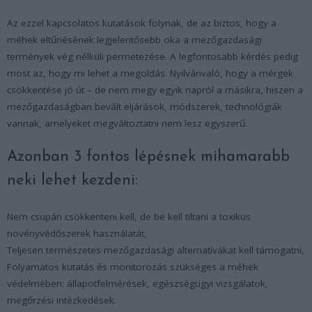
Az ezzel kapcsolatos kutatások folynak, de az biztos, hogy a
méhek eltűnésének legjelentősebb oka a mezőgazdasági
termények vég nélküli permetezése. A legfontosabb kérdés pedig
most az, hogy mi lehet a megoldás. Nyilvánvaló, hogy a mérgek
csökkentése jó út – de nem megy egyik napról a másikra, hiszen a
mezőgazdaságban bevált eljárások, módszerek, technológiák
vannak, amelyeket megváltoztatni nem lesz egyszerű.
Azonban 3 fontos lépésnek mihamarabb
neki lehet kezdeni:
Nem csupán csökkenteni kell, de be kell tiltani a toxikus
növényvédőszerek használatát,
Teljesen természetes mezőgazdasági alternatívákat kell támogatni,
Folyamatos kutatás és monitorozás szükséges a méhek
védelmében: állapotfelmérések, egészségügyi vizsgálatok,
megőrzési intézkedések.