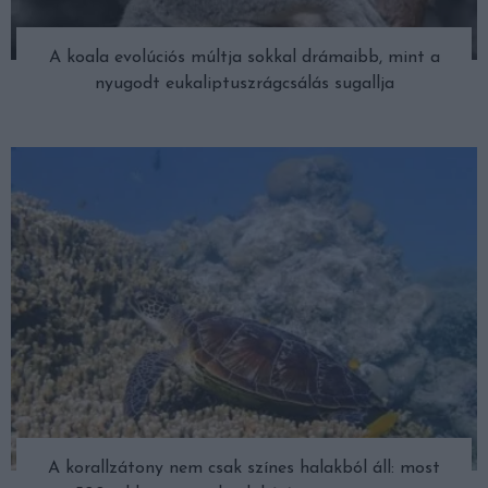
A koala evolúciós múltja sokkal drámaibb, mint a
nyugodt eukaliptuszrágcsálás sugallja
A korallzátony nem csak színes halakból áll: most