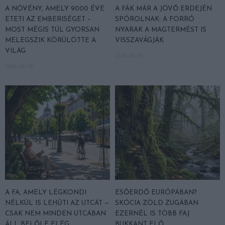
A NÖVÉNY, AMELY 9000 ÉVE
A FÁK MÁR A JÖVŐ ERDEJÉN
ETETI AZ EMBERISÉGET –
SPÓROLNAK: A FORRÓ
MOST MÉGIS TÚL GYORSAN
NYARAK A MAGTERMÉST IS
MELEGSZIK KÖRÜLÖTTE A
VISSZAVÁGJÁK
VILÁG
2026-06-15
2026-06-18
A FA, AMELY LÉGKONDI
ESŐERDŐ EURÓPÁBAN?
NÉLKÜL IS LEHŰTI AZ UTCÁT —
SKÓCIA ZÖLD ZUGÁBAN
CSAK NEM MINDEN UTCÁBAN
EZERNÉL IS TÖBB FAJ
ÁLL BELŐLE ELÉG
BUKKANT ELŐ