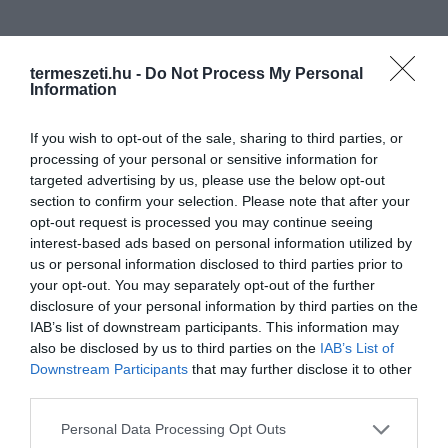
termeszeti.hu -
Do Not Process My Personal
Information
If you wish to opt-out of the sale, sharing to third parties, or
processing of your personal or sensitive information for
targeted advertising by us, please use the below opt-out
section to confirm your selection. Please note that after your
opt-out request is processed you may continue seeing
interest-based ads based on personal information utilized by
us or personal information disclosed to third parties prior to
your opt-out. You may separately opt-out of the further
disclosure of your personal information by third parties on the
IAB’s list of downstream participants. This information may
ELŐZŐ CIKK
also be disclosed by us to third parties on the
IAB’s List of
ELKÉPESZTŐ ÜGYESSÉGGEL RENDELKEZTEK A
Downstream Participants
that may further disclose it to other
GÓLYALÁBAKON KÖZLEKEDŐ JUHÁSZOK
third parties.
Please note that this website/app uses one or more Google
Personal Data Processing Opt Outs
KÖVETKEZŐ CIKK
services and may gather and store information including but