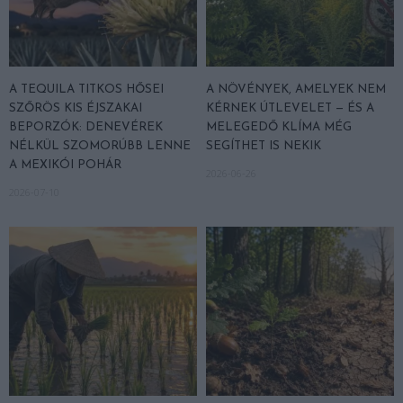
A TEQUILA TITKOS HŐSEI
A NÖVÉNYEK, AMELYEK NEM
SZŐRÖS KIS ÉJSZAKAI
KÉRNEK ÚTLEVELET — ÉS A
BEPORZÓK: DENEVÉREK
MELEGEDŐ KLÍMA MÉG
NÉLKÜL SZOMORÚBB LENNE
SEGÍTHET IS NEKIK
A MEXIKÓI POHÁR
2026-06-26
2026-07-10