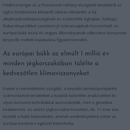
Földközi-tenger és a Pireneusok néhány elszigetelt területéről az
egész kontinensre kiterjedő sikeres elterjedés a faj
alkalmazkodóképességének és a különféle éghajlati, földrajzi,
fizikai tényezőkkel szembeni jó toleranciájának köszönhető. Az
európai bükk tiszta és vegyes állományainak változatos környezeti
tényezők melletti kialakulása figyelemreméltó.
Az európai bükk az elmúlt 1 millió év
minden jégkorszakában túlélte a
kedvezőtlen klímaviszonyokat.
Ezeket a menedékként szolgáló, a terjedés kiindulópontjaként
számontartott területeket a kutatók különféle analízisekkel és
olyan korszerű technikákkal azonosították, mint a genetikai
kódelemzés. Az utolsó jégkorszakot követően, kb. 11 ezer éve
kezdett a bükk terjeszkedni, aminek eredményeként szinte az
európai kontinens egészét beborította.