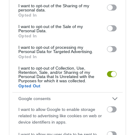
not limited to your visit or usage behaviour. You may click to
I want to opt-out of the Sharing of my
KOLUMBIÁBAN SÓBÓL KÉSZÜLT KATEDRÁLIST TALÁLUNK A
personal data.
grant or deny consent to Google and its third-party tags to
FÖLD ALATT
Opted In
use your data for below specified purposes in below Google
consent section.
I want to opt-out of the Sale of my
Personal Data.
Opted In
HASONLÓ ÉRDEKESSÉGEK
I want to opt-out of processing my
Personal Data for Targeted Advertising.
Opted In
I want to opt-out of Collection, Use,
Retention, Sale, and/or Sharing of my
Personal Data that Is Unrelated with the
Purposes for which it was collected.
Opted Out
Google consents
I want to allow Google to enable storage
related to advertising like cookies on web or
KIRÁNDULÁS PANNONHALMA
HŐKUPOLA MAGYARORSZÁG
device identifiers in apps.
KÖRNYÉKÉN: TERMÉSZET,
FELETT: MI EZ A LÁTHATATLAN
SZŐLŐ ÉS KOMLÓ
FEDŐ, ÉS MI TÖRTÉNIK
I want to allow my user data to be sent to