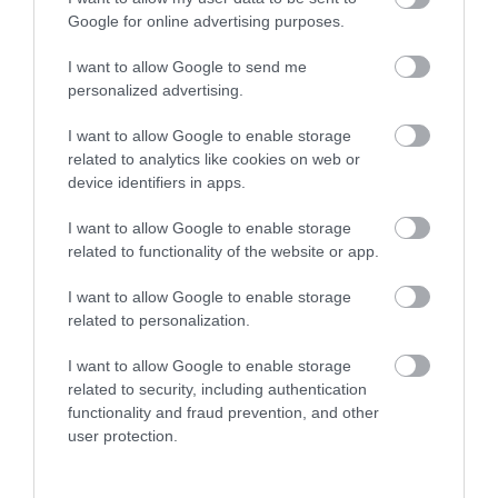
TALÁLKOZÁSA
ALATTA A TERMÉSZETTEL?
Google for online advertising purposes.
2026-08-04
2026-08-03
I want to allow Google to send me
personalized advertising.
I want to allow Google to enable storage
related to analytics like cookies on web or
device identifiers in apps.
I want to allow Google to enable storage
related to functionality of the website or app.
I want to allow Google to enable storage
A TERMÉSZET NEM SZERETI
A TUDÓSOK 262 ÚJ FAJT
related to personalization.
AZ EGYHANGÚSÁGOT: A
NEVEZTEK MEG, ÉS A FÖLD
VÁLTOZATOS NÖVÉNYZET
MEGINT FINOMAN JELEZTE:
I want to allow Google to enable storage
ASZÁLY IDEJÉN IS OKOSABB
KORAI MÉG MINDENTUDÓNAK
related to security, including authentication
STRATÉGIA
HINNI MAGUNKAT
functionality and fraud prevention, and other
user protection.
2026-07-31
2026-07-30