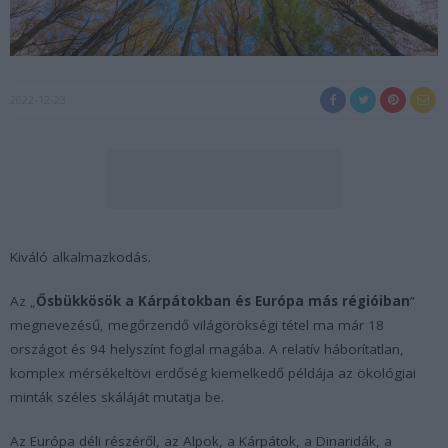
2022-12-23
Kiváló alkalmazkodás.
Az „
Ősbükkösök a Kárpátokban és Európa más régióiban
”
megnevezésű, megőrzendő világörökségi tétel ma már 18
országot és 94 helyszínt foglal magába. A relatív háborítatlan,
komplex mérsékeltövi erdőség kiemelkedő példája az ökológiai
minták széles skáláját mutatja be.
Az Európa déli részéről, az Alpok, a Kárpátok, a Dinaridák, a