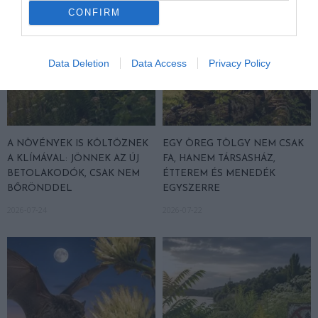
CONFIRM
Data Deletion
Data Access
Privacy Policy
A NÖVÉNYEK IS KÖLTÖZNEK
EGY ÖREG TÖLGY NEM CSAK
A KLÍMÁVAL: JÖNNEK AZ ÚJ
FA, HANEM TÁRSASHÁZ,
BETOLAKODÓK, CSAK NEM
ÉTTEREM ÉS MENEDÉK
BŐRÖNDDEL
EGYSZERRE
2026-07-24
2026-07-22