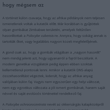
hogy mégsem az
A történet külön csavarja, hogy az afrikai példányok nem teljesen
ismeretlenek voltak a kutatók előtt. Már korábban is gyűjtöttek
olyan gombákat Zimbabwe területén, amelyek feltűnően
hasonlítottak a
Psilocybe cubensis
-re. Annyira, hogy sokáig annak is
tartották őket, vagy legalábbis nagyon közeli megfelelőjének.
A gond csak az, hogy a gombák világában a „nagyon hasonlít”
nem mindig jelenti azt, hogy ugyanarról a fajról beszélünk. A
modern genetikai vizsgálatok pedig éppen ebben szoktak
kellemetlenül pontosak lenni. Amikor a kutatók DNS-alapú
összehasonlítást végeztek, kiderült, hogy az afrikai anyag
valójában külön faj. Vagyis nem egyszerűen egy helyi változat,
nem egy egzotikus változata a jól ismert gombának, hanem saját
névvel és saját evolúciós történettel rendelkező faj.
A
Psilocybe ochraceocentrata
nevét az okkersárgás kalapközépről