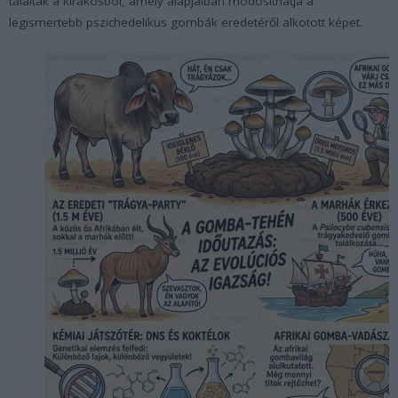
találtak a kirakósból, amely alapjaiban módosíthatja a
legismertebb pszichedelikus gombák eredetéről alkotott képet.