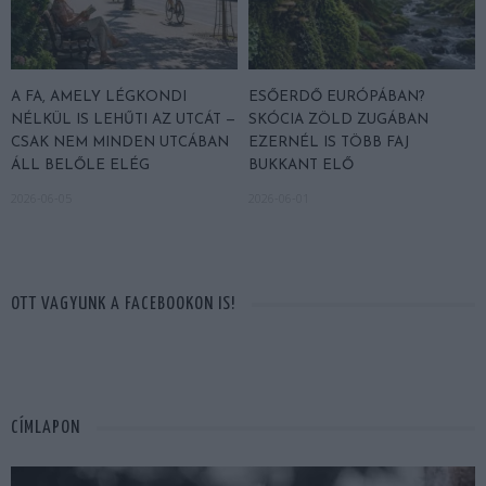
A FA, AMELY LÉGKONDI
ESŐERDŐ EURÓPÁBAN?
NÉLKÜL IS LEHŰTI AZ UTCÁT —
SKÓCIA ZÖLD ZUGÁBAN
CSAK NEM MINDEN UTCÁBAN
EZERNÉL IS TÖBB FAJ
ÁLL BELŐLE ELÉG
BUKKANT ELŐ
2026-06-05
2026-06-01
OTT VAGYUNK A FACEBOOKON IS!
CÍMLAPON