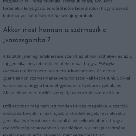
trágyalakó faj. Pedig ökológiai szerepük óriási, evolúciós
történetük lenyűgöző, és időről időre kiderül róluk, hogy alapvető
tudományos kérdéseket képesek újragombolni.
Akkor most honnan is származik a
„varázsgomba”?
A kutatók jelenlegi értelmezése szerint az afrikai lelőhelyek és az új
faj genetikai helyzete erősen afelé mutat, hogy a
Psilocybe
cubensis
eredetét nem az amerikai kontinensen, és nem a
gyarmati kori szarvasmarha-behurcolással kell kezdenünk. Sokkal
valószínűbb, hogy a történet gyökerei mélyebbre nyúlnak, és
Afrika ebben nem mellékszereplő, hanem kulcsszereplő lehet.
Ettől azonban még nem lett minden kérdés megoldva. A szerzők
óvatosak: további minták, újabb afrikai lelőhelyek, részletesebb
genetikai és kémiai összehasonlítások kellenek ahhoz, hogy a
családfa még pontosabban kirajzolódjon. A jelenlegi eredmény
inkább nagyon erős irányjelző, mint végleg lezárt ügy.