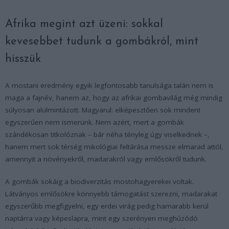
Afrika megint azt üzeni: sokkal
kevesebbet tudunk a gombákról, mint
hisszük
A mostani eredmény egyik legfontosabb tanulsága talán nem is
maga a fajnév, hanem az, hogy az afrikai gombavilág még mindig
súlyosan alulmintázott. Magyarul: elképesztően sok mindent
egyszerűen nem ismerünk. Nem azért, mert a gombák
szándékosan titkolóznak – bár néha tényleg úgy viselkednek –,
hanem mert sok térség mikológiai feltárása messze elmarad attól,
amennyit a növényekről, madarakról vagy emlősökről tudunk.
A gombák sokáig a biodiverzitás mostohagyerekei voltak.
Látványos emlősökre könnyebb támogatást szerezni, madarakat
egyszerűbb megfigyelni, egy erdei virág pedig hamarabb kerül
naptárra vagy képeslapra, mint egy szerényen meghúzódó