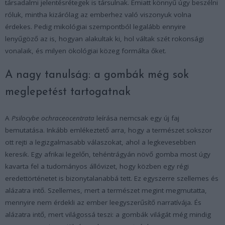
társadalmi jelentésrétegek is társulnak. Emiatt könnyű úgy beszélni
róluk, mintha kizárólag az emberhez való viszonyuk volna
érdekes. Pedig mikológiai szempontból legalább ennyire
lenyűgöző az is, hogyan alakultak ki, hol váltak szét rokonsági
vonalaik, és milyen ökológiai közeg formálta őket.
A nagy tanulság: a gombák még sok
meglepetést tartogatnak
A
Psilocybe ochraceocentrata
leírása nemcsak egy új faj
bemutatása. Inkább emlékeztető arra, hogy a természet sokszor
ott rejti a legizgalmasabb válaszokat, ahol a legkevesebben
keresik. Egy afrikai legelőn, tehéntrágyán növő gomba most úgy
kavarta fel a tudományos állóvizet, hogy közben egy régi
eredettörténetet is bizonytalanabbá tett. Ez egyszerre szellemes és
alázatra intő. Szellemes, mert a természet megint megmutatta,
mennyire nem érdekli az ember leegyszerűsítő narratívája. És
alázatra intő, mert világossá teszi: a gombák világát még mindig