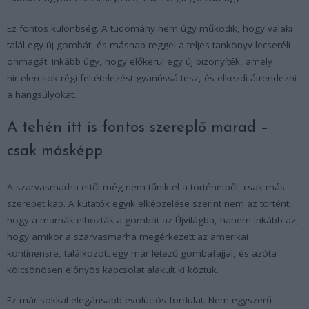
Ez fontos különbség. A tudomány nem úgy működik, hogy valaki
talál egy új gombát, és másnap reggel a teljes tankönyv lecseréli
önmagát. Inkább úgy, hogy előkerül egy új bizonyíték, amely
hirtelen sok régi feltételezést gyanússá tesz, és elkezdi átrendezni
a hangsúlyokat.
A tehén itt is fontos szereplő marad –
csak másképp
A szarvasmarha ettől még nem tűnik el a történetből, csak más
szerepet kap. A kutatók egyik elképzelése szerint nem az történt,
hogy a marhák elhozták a gombát az Újvilágba, hanem inkább az,
hogy amikor a szarvasmarha megérkezett az amerikai
kontinensre, találkozott egy már létező gombafajjal, és azóta
kölcsönösen előnyös kapcsolat alakult ki köztük.
Ez már sokkal elegánsabb evolúciós fordulat. Nem egyszerű