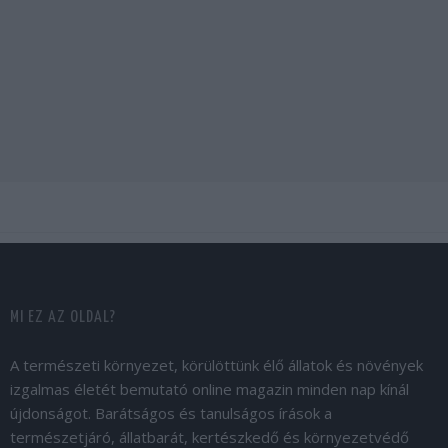
MI EZ AZ OLDAL?
A természeti környezet, körülöttünk élő állatok és növények
izgalmas életét bemutató online magazin minden nap kínál
újdonságot. Barátságos és tanulságos írások a
természetjáró, állatbarát, kertészkedő és környezetvédő