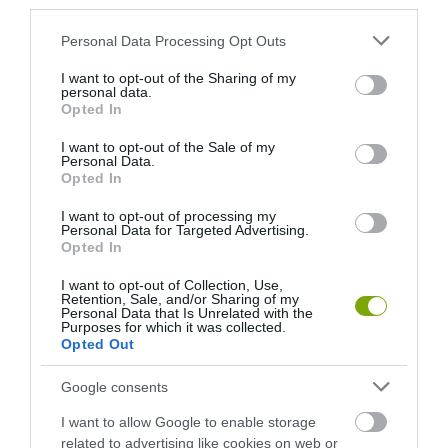
third parties.
Please note that this website/app uses one or more Google
Personal Data Processing Opt Outs
services and may gather and store information including but
not limited to your visit or usage behaviour. You may click to
I want to opt-out of the Sharing of my
personal data.
grant or deny consent to Google and its third-party tags to
Opted In
use your data for below specified purposes in below Google
consent section.
I want to opt-out of the Sale of my
Personal Data.
Opted In
I want to opt-out of processing my
Personal Data for Targeted Advertising.
Opted In
I want to opt-out of Collection, Use,
Retention, Sale, and/or Sharing of my
Personal Data that Is Unrelated with the
Purposes for which it was collected.
Opted Out
Google consents
I want to allow Google to enable storage
related to advertising like cookies on web or