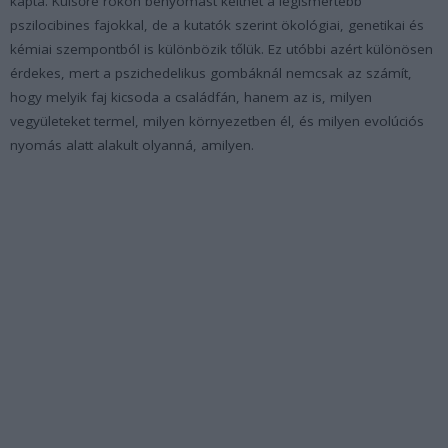
kapta. Külsőre rokon benyomást kelthet a legismertebb
pszilocibines fajokkal, de a kutatók szerint ökológiai, genetikai és
kémiai szempontból is különbözik tőlük. Ez utóbbi azért különösen
érdekes, mert a pszichedelikus gombáknál nemcsak az számít,
hogy melyik faj kicsoda a családfán, hanem az is, milyen
vegyületeket termel, milyen környezetben él, és milyen evolúciós
nyomás alatt alakult olyanná, amilyen.