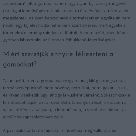
„importáru” lett a gomba, hanem egy olyan faj, amely meglévő
ökológiai lehetőségekre csatlakozott rá újra és újra, amikor azok
megjelentek. Az ilyen kapcsolatok a természetben egyáltalán nem
ritkák: egy faj életmódja néha nem azért sikeres, mert egyetlen
történelmi esemény mindent eldöntött, hanem azért, mert képes
gyorsan kihasználni az újonnan felbukkanó lehetőségeket.
Miért szeretjük ennyire félreérteni a
gombákat?
Talán azért, mert a gomba valahogy mindig kilóg a megszokott
természetképünkből. Nem növény, nem állat, nem igazán „cuki”,
és ritkán viselkedik úgy, ahogy laikusként várnánk. Sokszor csak a
termőtestet látjuk, azt a rövid életű, látványos részt, miközben a
valódi történet a talajban, a lebontásban, a szimbiózisokban, az
evolúciós kapcsolatokban zajlik.
A pszilocibintartalmú fajoknál mindehhez még kulturális és