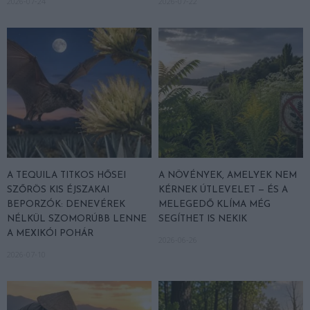
2026-07-24
2026-07-22
A TEQUILA TITKOS HŐSEI
A NÖVÉNYEK, AMELYEK NEM
SZŐRÖS KIS ÉJSZAKAI
KÉRNEK ÚTLEVELET — ÉS A
BEPORZÓK: DENEVÉREK
MELEGEDŐ KLÍMA MÉG
NÉLKÜL SZOMORÚBB LENNE
SEGÍTHET IS NEKIK
A MEXIKÓI POHÁR
2026-06-26
2026-07-10