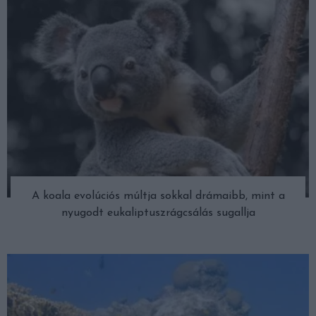
A koala evolúciós múltja sokkal drámaibb, mint a
nyugodt eukaliptuszrágcsálás sugallja