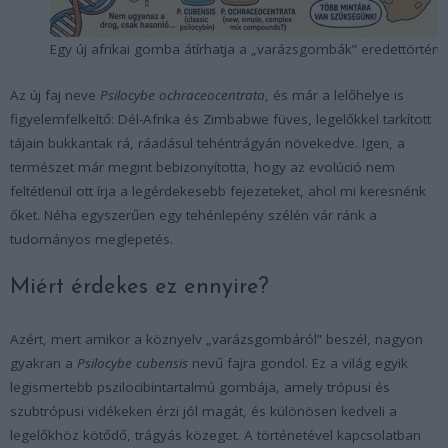
Egy új afrikai gomba átírhatja a „varázsgombák” eredettörténe
Az új faj neve
Psilocybe ochraceocentrata
, és már a lelőhelye is
figyelemfelkeltő: Dél-Afrika és Zimbabwe füves, legelőkkel tarkított
tájain bukkantak rá, ráadásul tehéntrágyán növekedve. Igen, a
természet már megint bebizonyította, hogy az evolúció nem
feltétlenül ott írja a legérdekesebb fejezeteket, ahol mi keresnénk
őket. Néha egyszerűen egy tehénlepény szélén vár ránk a
tudományos meglepetés.
Miért érdekes ez ennyire?
Azért, mert amikor a köznyelv „varázsgombáról” beszél, nagyon
gyakran a
Psilocybe cubensis
nevű fajra gondol. Ez a világ egyik
legismertebb pszilocibintartalmú gombája, amely trópusi és
szubtrópusi vidékeken érzi jól magát, és különösen kedveli a
legelőkhöz kötődő, trágyás közeget. A történetével kapcsolatban