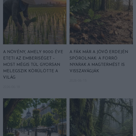
A NÖVÉNY, AMELY 9000 ÉVE
A FÁK MÁR A JÖVŐ ERDEJÉN
ETETI AZ EMBERISÉGET –
SPÓROLNAK: A FORRÓ
MOST MÉGIS TÚL GYORSAN
NYARAK A MAGTERMÉST IS
MELEGSZIK KÖRÜLÖTTE A
VISSZAVÁGJÁK
VILÁG
2026-06-15
2026-06-18