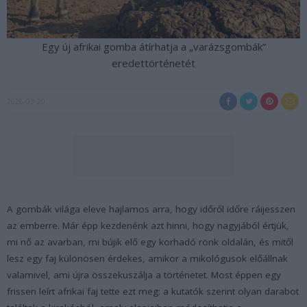
Egy új afrikai gomba átírhatja a „varázsgombák”
eredettörténetét
2026-03-20
A gombák világa eleve hajlamos arra, hogy időről időre ráijesszen
az emberre. Már épp kezdenénk azt hinni, hogy nagyjából értjük,
mi nő az avarban, mi bújik elő egy korhadó rönk oldalán, és mitől
lesz egy faj különösen érdekes, amikor a mikológusok előállnak
valamivel, ami újra összekuszálja a történetet. Most éppen egy
frissen leírt afrikai faj tette ezt meg: a kutatók szerint olyan darabot