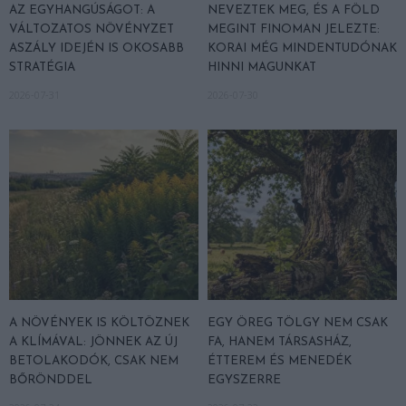
AZ EGYHANGÚSÁGOT: A
NEVEZTEK MEG, ÉS A FÖLD
VÁLTOZATOS NÖVÉNYZET
MEGINT FINOMAN JELEZTE:
ASZÁLY IDEJÉN IS OKOSABB
KORAI MÉG MINDENTUDÓNAK
STRATÉGIA
HINNI MAGUNKAT
2026-07-31
2026-07-30
A NÖVÉNYEK IS KÖLTÖZNEK
EGY ÖREG TÖLGY NEM CSAK
A KLÍMÁVAL: JÖNNEK AZ ÚJ
FA, HANEM TÁRSASHÁZ,
BETOLAKODÓK, CSAK NEM
ÉTTEREM ÉS MENEDÉK
BŐRÖNDDEL
EGYSZERRE