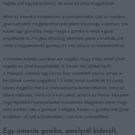
régóta volt egy kézenfekvő, de kissé túl sima magyarázat.
Mivel az amerikai kontinensen a szarvasmarha csak az európai
gyarmatosítók megérkezése után jelent meg nagy számban, sok
kutató úgy gondolta, hogy maga a gomba is velük együtt
terjedhetett el. A logika látszólag stimmelt: jöttek a marhák, jött
velük a trágyakedvelő gomba, és már kész is az eredettörténet.
A mostani kutatás azonban azt sugallja, hogy a kép ennél jóval
régebbi és jóval bonyolultabb. A frissen leírt afrikai faj és
a
Psilocybe cubensis
egy közös ősre vezethető vissza, amely a
becslések szerint nagyjából 1,5 millió évvel ezelőtt élt. Ez pedig
bőven megelőzi mind a szarvasmarha-domesztikációt, mind az
atlanti hajózást, mind azt a korszakot, amikor az ember elkezdett
nagy léptékben kontinenseket összekötni. Magyarán: lehet, hogy
nem a tehén vitte a gombát a világba, hanem a gomba már jóval
korábban ott volt a történetben, csak más szereplőkkel.
Egy ismerős gomba, amelyről kiderült,