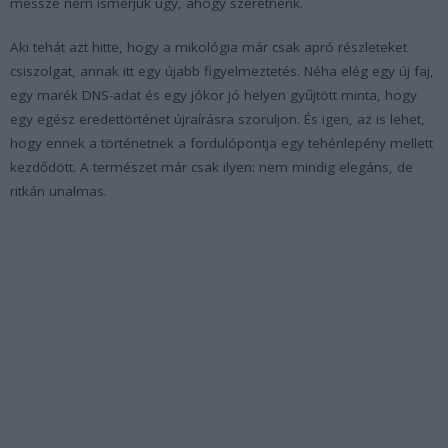
messze nem ismerjük úgy, ahogy szeretnénk.
Aki tehát azt hitte, hogy a mikológia már csak apró részleteket
csiszolgat, annak itt egy újabb figyelmeztetés. Néha elég egy új faj,
egy marék DNS-adat és egy jókor jó helyen gyűjtött minta, hogy
egy egész eredettörténet újraírásra szoruljon. És igen, az is lehet,
hogy ennek a történetnek a fordulópontja egy tehénlepény mellett
kezdődött. A természet már csak ilyen: nem mindig elegáns, de
ritkán unalmas.