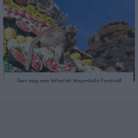
Ilyet még nem láthattál: Majombüfé Fesztivál!