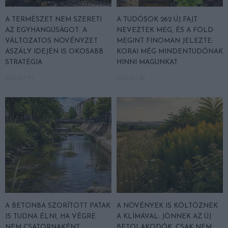
A TERMÉSZET NEM SZERETI
A TUDÓSOK 262 ÚJ FAJT
AZ EGYHANGÚSÁGOT: A
NEVEZTEK MEG, ÉS A FÖLD
VÁLTOZATOS NÖVÉNYZET
MEGINT FINOMAN JELEZTE:
ASZÁLY IDEJÉN IS OKOSABB
KORAI MÉG MINDENTUDÓNAK
STRATÉGIA
HINNI MAGUNKAT
2026-07-31
2026-07-30
A BETONBA SZORÍTOTT PATAK
A NÖVÉNYEK IS KÖLTÖZNEK
IS TUDNA ÉLNI, HA VÉGRE
A KLÍMÁVAL: JÖNNEK AZ ÚJ
NEM CSATORNAKÉNT
BETOLAKODÓK, CSAK NEM