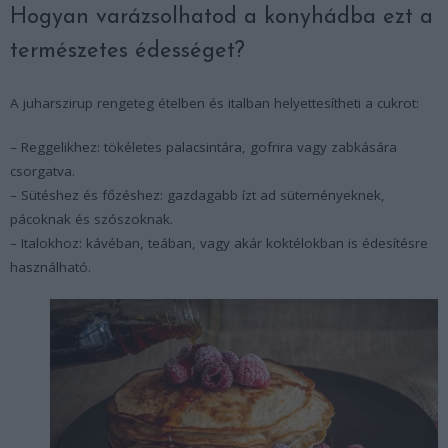
Hogyan varázsolhatod a konyhádba ezt a
természetes édességet?
A juharszirup rengeteg ételben és italban helyettesítheti a cukrot:
– Reggelikhez: tökéletes palacsintára, gofrira vagy zabkására
csorgatva.
– Sütéshez és főzéshez: gazdagabb ízt ad süteményeknek,
pácoknak és szószoknak.
– Italokhoz: kávéban, teában, vagy akár koktélokban is édesítésre
használható.