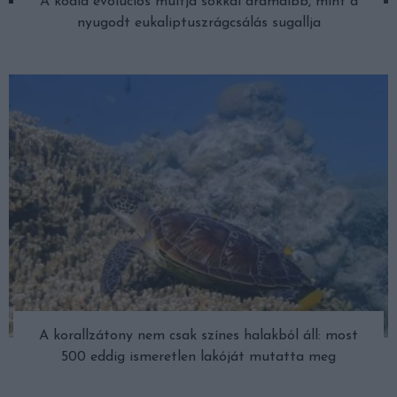
A koala evolúciós múltja sokkal drámaibb, mint a
nyugodt eukaliptuszrágcsálás sugallja
A korallzátony nem csak színes halakból áll: most
500 eddig ismeretlen lakóját mutatta meg