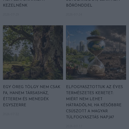
KEZELNÉNK
BŐRÖNDDEL
2026-07-29
2026-07-24
EGY ÖREG TÖLGY NEM CSAK
ELFOGYASZTOTTUK AZ ÉVES
FA, HANEM TÁRSASHÁZ,
TERMÉSZETES KERETET:
ÉTTEREM ÉS MENEDÉK
MIÉRT NEM LEHET
EGYSZERRE
HÁTRADŐLNI, HA KÉSŐBBRE
CSÚSZOTT A MAGYAR
2026-07-22
TÚLFOGYASZTÁS NAPJA?
2026-07-17