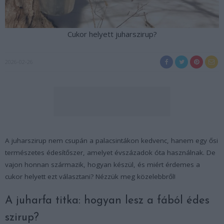
Cukor helyett juharszirup?
2026-02-26
A juharszirup nem csupán a palacsintákon kedvenc, hanem egy ősi
természetes édesítőszer, amelyet évszázadok óta használnak. De
vajon honnan származik, hogyan készül, és miért érdemes a
cukor helyett ezt választani? Nézzük meg közelebbről!
A juharfa titka: hogyan lesz a fából édes
szirup?