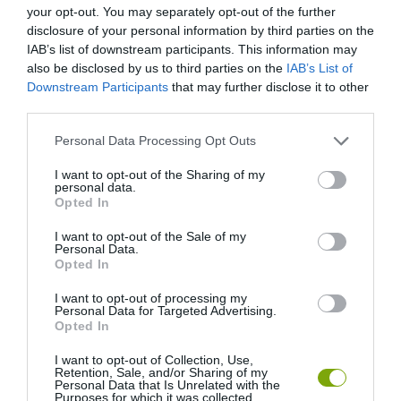
your opt-out. You may separately opt-out of the further
disclosure of your personal information by third parties on the
IAB’s list of downstream participants. This information may
also be disclosed by us to third parties on the
IAB’s List of
Downstream Participants
that may further disclose it to other
third parties.
Please note that this website/app uses one or more Google
Personal Data Processing Opt Outs
services and may gather and store information including but
not limited to your visit or usage behaviour. You may click to
I want to opt-out of the Sharing of my
personal data.
grant or deny consent to Google and its third-party tags to
Opted In
use your data for below specified purposes in below Google
consent section.
I want to opt-out of the Sale of my
Personal Data.
Opted In
I want to opt-out of processing my
Personal Data for Targeted Advertising.
Opted In
I want to opt-out of Collection, Use,
Retention, Sale, and/or Sharing of my
Personal Data that Is Unrelated with the
Purposes for which it was collected.