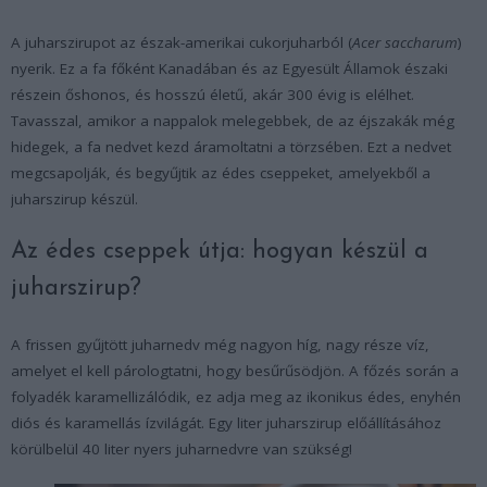
A juharszirupot az észak-amerikai cukorjuharból (
Acer saccharum
)
nyerik. Ez a fa főként Kanadában és az Egyesült Államok északi
részein őshonos, és hosszú életű, akár 300 évig is elélhet.
Tavasszal, amikor a nappalok melegebbek, de az éjszakák még
hidegek, a fa nedvet kezd áramoltatni a törzsében. Ezt a nedvet
megcsapolják, és begyűjtik az édes cseppeket, amelyekből a
juharszirup készül.
Az édes cseppek útja: hogyan készül a
juharszirup?
A frissen gyűjtött juharnedv még nagyon híg, nagy része víz,
amelyet el kell párologtatni, hogy besűrűsödjön. A főzés során a
folyadék karamellizálódik, ez adja meg az ikonikus édes, enyhén
diós és karamellás ízvilágát. Egy liter juharszirup előállításához
körülbelül 40 liter nyers juharnedvre van szükség!