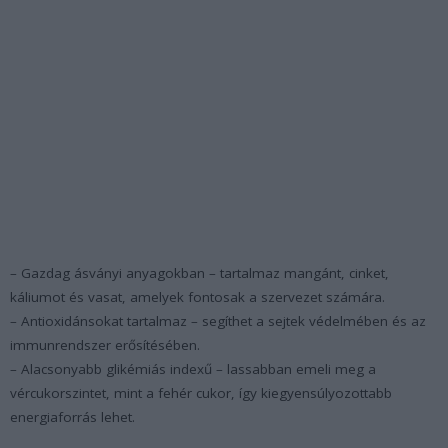
– Gazdag ásványi anyagokban – tartalmaz mangánt, cinket,
káliumot és vasat, amelyek fontosak a szervezet számára.
– Antioxidánsokat tartalmaz – segíthet a sejtek védelmében és az
immunrendszer erősítésében.
– Alacsonyabb glikémiás indexű – lassabban emeli meg a
vércukorszintet, mint a fehér cukor, így kiegyensúlyozottabb
energiaforrás lehet.