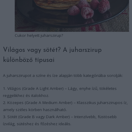
Cukor helyett juharszirup?
Világos vagy sötét? A juharszirup
különböző típusai
A juharszirupot a színe és íze alapján több kategóriába sorolják:
1. Világos (Grade A Light Amber) – Lágy, enyhe ízű, tökéletes
reggelikhez és italokhoz.
2. Közepes (Grade A Medium Amber) – Klasszikus juharszirupos íz,
amely széles körben használható.
3. Sötét (Grade B vagy Dark Amber) – Intenzívebb, füstösebb
ízvilág, sütéshez és főzéshez ideális.