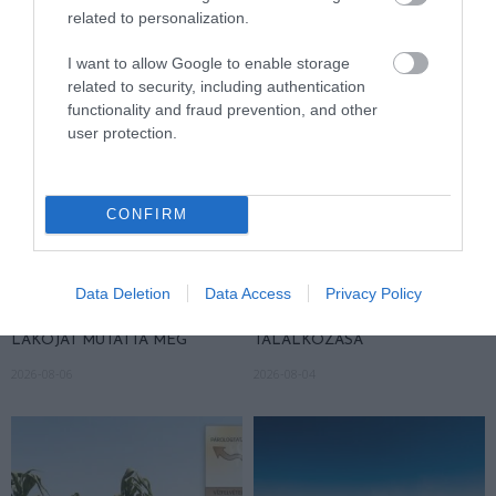
related to personalization.
I want to allow Google to enable storage
related to security, including authentication
functionality and fraud prevention, and other
user protection.
CONFIRM
A KORALLZÁTONY NEM CSAK
KIRÁNDULÁS PANNONHALMA
Data Deletion
Data Access
Privacy Policy
SZÍNES HALAKBÓL ÁLL: MOST
KÖRNYÉKÉN: TERMÉSZET,
500 EDDIG ISMERETLEN
SZŐLŐ ÉS KOMLÓ
LAKÓJÁT MUTATTA MEG
TALÁLKOZÁSA
2026-08-06
2026-08-04