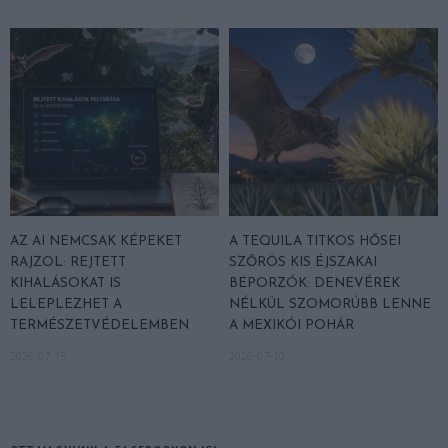
AZ AI NEMCSAK KÉPEKET
A TEQUILA TITKOS HŐSEI
RAJZOL: REJTETT
SZŐRÖS KIS ÉJSZAKAI
KIHALÁSOKAT IS
BEPORZÓK: DENEVÉREK
LELEPLEZHET A
NÉLKÜL SZOMORÚBB LENNE
TERMÉSZETVÉDELEMBEN
A MEXIKÓI POHÁR
2026-07-15
2026-07-10