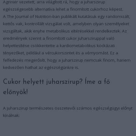
Agrinier vezetett, arra világított rá, hogy a juharszirup
egészségesebb alternatíva lehet a finomított cukorhoz képest.
A The Journal of Nutrition-ban publikált kutatásuk egy randomizált,
kettős vak, kontrollált vizsgálat volt, amelyben olyan személyeket
vizsgáltak, akik enyhe metabolikus eltérésekkel rendelkeztek. Az
eredmények szerint a finomított cukor juharsziruppal való
helyettesítése csökkentette a kardiometabolikus kockázati
tényezőket, például a vércukorszintet és a vérnyomást. Ez a
felfedezés megerősíti, hogy a juharszirup nemcsak finom, hanem
kedvezően hathat az egészségünkre is.
Cukor helyett juharszirup? Íme a fő
előnyök!
A juharszirup természetes összetevői számos egészségügyi előnyt
kínálnak: