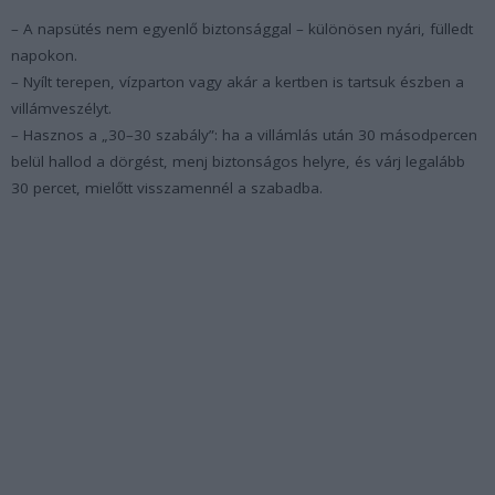
– A napsütés nem egyenlő biztonsággal – különösen nyári, fülledt
napokon.
– Nyílt terepen, vízparton vagy akár a kertben is tartsuk észben a
villámveszélyt.
– Hasznos a „30–30 szabály”: ha a villámlás után 30 másodpercen
belül hallod a dörgést, menj biztonságos helyre, és várj legalább
30 percet, mielőtt visszamennél a szabadba.