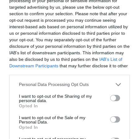
processing of your personal or sensitive information for
ELŐZŐ CIKK
targeted advertising by us, please use the below opt-out
section to confirm your selection. Please note that after your
MÉGSEM A SZÉNHIDRÁT A FŐ ELLENSÉG? – EGY ÚJ
opt-out request is processed you may continue seeing
FOGYÓKÚRÁS TITOK NYOMÁBAN
interest-based ads based on personal information utilized by
us or personal information disclosed to third parties prior to
your opt-out. You may separately opt-out of the further
KÖVETKEZŐ CIKK
disclosure of your personal information by third parties on the
MADÁRSZEREPCSERE – AMIKOR A TERMÉSZET ÁTÍRJA A
IAB’s list of downstream participants. This information may
FORGATÓKÖNYVET
also be disclosed by us to third parties on the
IAB’s List of
Downstream Participants
that may further disclose it to other
third parties.
HASONLÓ ÉRDEKESSÉGEK
Please note that this website/app uses one or more Google
Personal Data Processing Opt Outs
services and may gather and store information including but
not limited to your visit or usage behaviour. You may click to
I want to opt-out of the Sharing of my
personal data.
grant or deny consent to Google and its third-party tags to
Opted In
use your data for below specified purposes in below Google
consent section.
I want to opt-out of the Sale of my
Personal Data.
Opted In
I want to opt-out of processing my