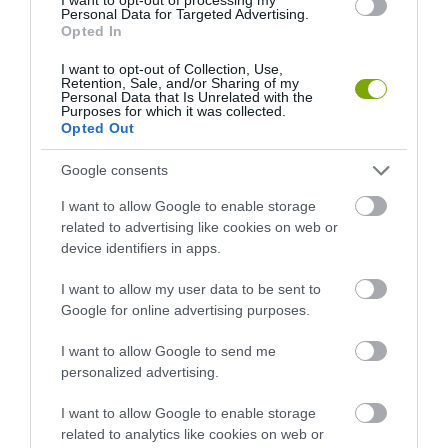
Personal Data for Targeted Advertising.
Opted In
I want to opt-out of Collection, Use,
A KORALLZÁTONY NEM CSAK
NEM CSAK A FÖLD
Retention, Sale, and/or Sharing of my
Personal Data that Is Unrelated with the
SZÍNES HALAKBÓL ÁLL: MOST
SZOMJAZIK: LÉGKÖRI ASZÁLY
Purposes for which it was collected.
500 EDDIG ISMERETLEN
SZÍVJA KI A VIZET A
Opted Out
LAKÓJÁT MUTATTA MEG
NÖVÉNYEKBŐL
2026-08-06
2026-08-04
Google consents
I want to allow Google to enable storage
related to advertising like cookies on web or
device identifiers in apps.
I want to allow my user data to be sent to
Google for online advertising purposes.
I want to allow Google to send me
personalized advertising.
I want to allow Google to enable storage
HŐKUPOLA MAGYARORSZÁG
A TERMÉSZET NEM SZERETI
related to analytics like cookies on web or
FELETT: MI EZ A LÁTHATATLAN
AZ EGYHANGÚSÁGOT: A