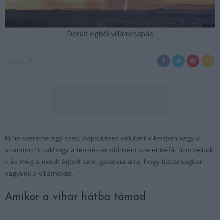
Derült égből villámcsapás
2025-08-14
Ki ne szeretne egy szép, napsütéses délutánt a kertben vagy a
strandon? Csakhogy a természet időnként szeret tréfát űzni velünk
– és még a derült égbolt sem garancia arra, hogy biztonságban
vagyunk a villámoktól.
Amikor a vihar hátba támad