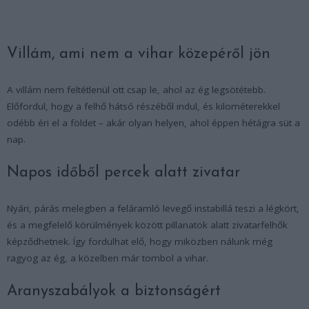
Villám, ami nem a vihar közepéről jön
A villám nem feltétlenül ott csap le, ahol az ég legsötétebb.
Előfordul, hogy a felhő hátsó részéből indul, és kilométerekkel
odébb éri el a földet – akár olyan helyen, ahol éppen hétágra süt a
nap.
Napos időből percek alatt zivatar
Nyári, párás melegben a feláramló levegő instabillá teszi a légkört,
és a megfelelő körülmények között pillanatok alatt zivatarfelhők
képződhetnek. Így fordulhat elő, hogy miközben nálunk még
ragyog az ég, a közelben már tombol a vihar.
Aranyszabályok a biztonságért