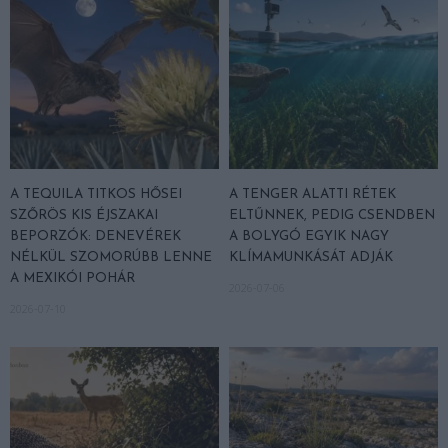
A TEQUILA TITKOS HŐSEI
A TENGER ALATTI RÉTEK
SZŐRÖS KIS ÉJSZAKAI
ELTŰNNEK, PEDIG CSENDBEN
BEPORZÓK: DENEVÉREK
A BOLYGÓ EGYIK NAGY
NÉLKÜL SZOMORÚBB LENNE
KLÍMAMUNKÁSÁT ADJÁK
A MEXIKÓI POHÁR
2026-07-06
2026-07-10