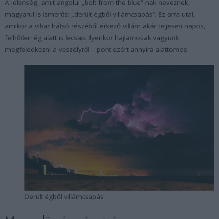
A jelenség, amit angolul „bolt from the blue”-nak neveznek,
magyarul is ismerős: „derült égből villámcsapás”. Ez arra utal,
amikor a vihar hátsó részéből érkező villám akár teljesen napos,
felhőtlen ég alatt is lecsap. Ilyenkor hajlamosak vagyunk
megfeledkezni a veszélyről – pont ezért annyira alattomos.
Derült égből villámcsapás