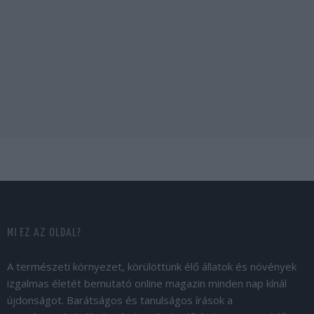
MI EZ AZ OLDAL?
A természeti környezet, körülöttünk élő állatok és növények
izgalmas életét bemutató online magazin minden nap kínál
újdonságot. Barátságos és tanulságos írások a