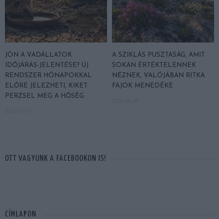
JÖN A VADÁLLATOK
A SZIKLÁS PUSZTASÁG, AMIT
IDŐJÁRÁS-JELENTÉSE? ÚJ
SOKAN ÉRTÉKTELENNEK
RENDSZER HÓNAPOKKAL
NÉZNEK, VALÓJÁBAN RITKA
ELŐRE JELEZHETI, KIKET
FAJOK MENEDÉKE
PERZSEL MEG A HŐSÉG
2026-06-26
2026-07-01
OTT VAGYUNK A FACEBOOKON IS!
CÍMLAPON