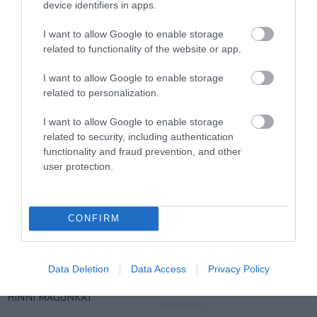
device identifiers in apps.
FEDŐ, ÉS MI TÖRTÉNIK
VÁLTOZATOS NÖVÉNYZET
ALATTA A TERMÉSZETTEL?
ASZÁLY IDEJÉN IS OKOSABB
I want to allow Google to enable storage
STRATÉGIA
2026-08-03
related to functionality of the website or app.
2026-07-31
I want to allow Google to enable storage
related to personalization.
I want to allow Google to enable storage
related to security, including authentication
functionality and fraud prevention, and other
user protection.
CONFIRM
A TUDÓSOK 262 ÚJ FAJT
A BETONBA SZORÍTOTT PATAK
NEVEZTEK MEG, ÉS A FÖLD
IS TUDNA ÉLNI, HA VÉGRE
Data Deletion
Data Access
Privacy Policy
MEGINT FINOMAN JELEZTE:
NEM CSATORNAKÉNT
KORAI MÉG MINDENTUDÓNAK
KEZELNÉNK
HINNI MAGUNKAT
2026-07-29