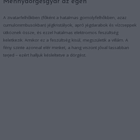
Mennydörgésgyár az égen
A zivatarfelhőkben (főként a hatalmas gomolyfelhőkben, azaz
cumulonimbusokban) jégkristályok, apró jégdarabok és vízcseppek
ütköznek össze, és ezzel hatalmas elektromos feszültség
keletkezik. Amikor ez a feszültség kisül, megszületik a villám. A
fény szinte azonnal elér minket, a hang viszont jóval lassabban
terjed – ezért halljuk késleltetve a dörgést.