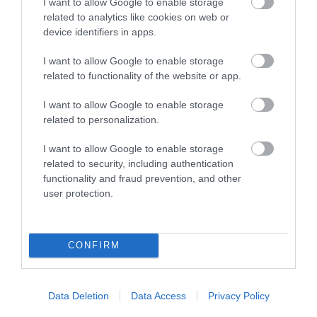
I want to allow Google to enable storage
SÖRFŐZDÉBE, A BENCÉS
SZOMJAZIK: LÉGKÖRI ASZÁLY
related to analytics like cookies on web or
APÁTSÁG HABOS OLDALÁRA
SZÍVJA KI A VIZET A
device identifiers in apps.
NÖVÉNYEKBŐL
2026-08-04
2026-08-04
I want to allow Google to enable storage
related to functionality of the website or app.
I want to allow Google to enable storage
related to personalization.
I want to allow Google to enable storage
related to security, including authentication
functionality and fraud prevention, and other
user protection.
HŐKUPOLA MAGYARORSZÁG
A TERMÉSZET NEM SZERETI
CONFIRM
FELETT: MI EZ A LÁTHATATLAN
AZ EGYHANGÚSÁGOT: A
FEDŐ, ÉS MI TÖRTÉNIK
VÁLTOZATOS NÖVÉNYZET
ALATTA A TERMÉSZETTEL?
ASZÁLY IDEJÉN IS OKOSABB
Data Deletion
Data Access
Privacy Policy
STRATÉGIA
2026-08-03
2026-07-31