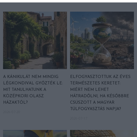
A KÁNIKULÁT NEM MINDIG
ELFOGYASZTOTTUK AZ ÉVES
LÉGKONDIVAL GYŐZTÉK LE:
TERMÉSZETES KERETET:
MIT TANULHATUNK A
MIÉRT NEM LEHET
KÖZÉPKORI OLASZ
HÁTRADŐLNI, HA KÉSŐBBRE
HÁZAKTÓL?
CSÚSZOTT A MAGYAR
TÚLFOGYASZTÁS NAPJA?
2026-07-20
2026-07-17