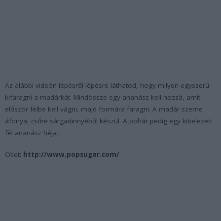
Az alábbi videón lépésről-lépésre láthatod, hogy milyen egyszerű
kifaragni a madárkát. Mindössze egy ananász kell hozzá, amit
először félbe kell vágni, majd formára faragni. A madár szeme
áfonya, csőre sárgadinnyéből készül. A pohár pedig egy kibelezett
fél ananász héja.
Ötlet:
http://www.popsugar.com/