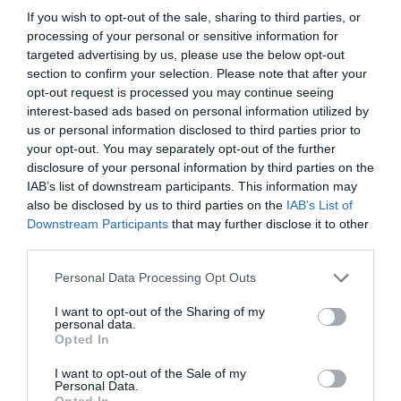
If you wish to opt-out of the sale, sharing to third parties, or
processing of your personal or sensitive information for
targeted advertising by us, please use the below opt-out
section to confirm your selection. Please note that after your
opt-out request is processed you may continue seeing
interest-based ads based on personal information utilized by
us or personal information disclosed to third parties prior to
your opt-out. You may separately opt-out of the further
disclosure of your personal information by third parties on the
KIRÁNDULÁS A
KIRÁNDULÁS PANNONHALMA
IAB’s list of downstream participants. This information may
PANNONHALMI
KÖRNYÉKÉN: TERMÉSZET,
also be disclosed by us to third parties on the
IAB’s List of
ARBORÉTUMBA
SZŐLŐ ÉS KOMLÓ
Downstream Participants
that may further disclose it to other
TALÁLKOZÁSA
2026-08-04
third parties.
2026-08-04
Please note that this website/app uses one or more Google
Personal Data Processing Opt Outs
services and may gather and store information including but
not limited to your visit or usage behaviour. You may click to
I want to opt-out of the Sharing of my
personal data.
grant or deny consent to Google and its third-party tags to
Opted In
use your data for below specified purposes in below Google
consent section.
I want to opt-out of the Sale of my
Personal Data.
Opted In