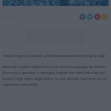
2016-07-19
Tanuld meg ezt a trükköt, amitől mindenkinek leesik majd az álla!
Nemcsak a partik sztárja lehet ez az ananász-papagáj, de minden
bizonnyal a gyerekek is rajongani fognak érte. Nem kell majd azt
lesned, hogy vajon eleget ittak-e, le sem akarják majd tenni ezt az
ivópoharat a kezükből.