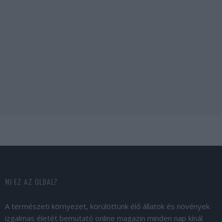
MI EZ AZ OLDAL?
A természeti környezet, körülöttünk élő állatok és növények
izgalmas életét bemutató online magazin minden nap kínál