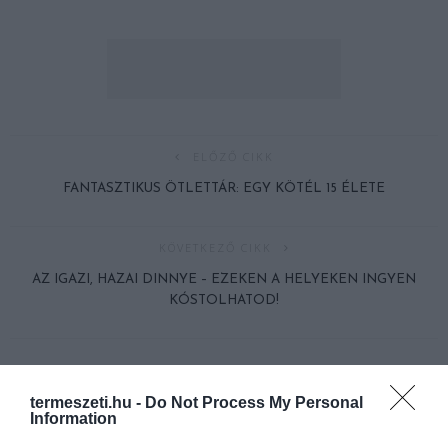
ELŐZŐ CIKK
FANTASZTIKUS ÖTLETTÁR: EGY KÖTÉL 15 ÉLETE
KÖVETKEZŐ CIKK
AZ IGAZI, HAZAI DINNYE – EZEKEN A HELYEKEN INGYEN
KÓSTOLHATOD!
HASONLÓ ÉRDEKESSÉGEK
termeszeti.hu -
Do Not Process My Personal
Information