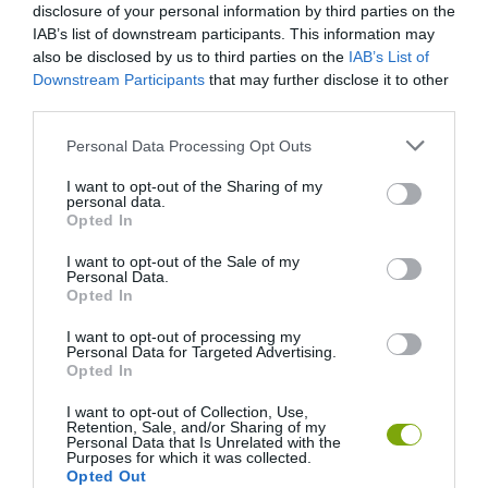
disclosure of your personal information by third parties on the
IAB’s list of downstream participants. This information may
also be disclosed by us to third parties on the
IAB’s List of
Downstream Participants
that may further disclose it to other
third parties.
Please note that this website/app uses one or more Google
Personal Data Processing Opt Outs
services and may gather and store information including but
not limited to your visit or usage behaviour. You may click to
I want to opt-out of the Sharing of my
personal data.
grant or deny consent to Google and its third-party tags to
Opted In
use your data for below specified purposes in below Google
consent section.
I want to opt-out of the Sale of my
Personal Data.
Opted In
I want to opt-out of processing my
Personal Data for Targeted Advertising.
Opted In
I want to opt-out of Collection, Use,
Retention, Sale, and/or Sharing of my
Personal Data that Is Unrelated with the
Purposes for which it was collected.
Opted Out