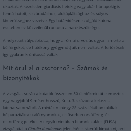
okoztak. A kezeletlen giardiasis hetekig vagy akár hónapokig is
fennállhatott, kiszáradáshoz, alultápláltsághoz és súlyos
kimerültséghez vezetve. Egy határvidéken szolgáló katona
esetében ez közvetlenül rontotta a harckészültséget.
A helyzetet súlyosbította, hogy a római orvoslás ugyan ismerte a
bélférgeket, de hatékony gyógymódjaik nem voltak. A fertőzések
így gyakran krónikussá váltak.
Mit árul el a csatorna? – Számok és
bizonyítékok
A vizsgálat során a kutatók összesen 50 üledékmintát elemeztek
egy nagyjából 9 méter hosszú, Kr. u. 3. századra keltezett
latrinacsatornából. A minták mintegy 28 százalékában találtak
bélparazitákra utaló nyomokat, elsősorban orsóféreg- és
ostorféreg-petéket. Az egyik mintában biomolekuláris (ELISA)
vizsgálattal a
Giardia duodenalis
jelenlétét is sikerült kimutatni, ami