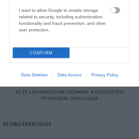
I want to allow Google to enable storage
related to security, including authentication
functionality and fraud prevention, and other
user protection.
ELŐZŐ CIKK
CONFIRM
MILYEN HIDEGET BÍR KI AZ EMBERI TEST? – TÚLÉLŐK A FAGY
HATÁRÁN
Data Deletion
Data Access
Privacy Policy
KÖVETKEZŐ CIKK
AZ ÉV LEGHANGOSABB ÉJSZAKÁJA: A SZILVESZTERI
PETÁRDÁZÁS ÖKOLÓGIÁJA
HASONLÓ ÉRDEKESSÉGEK