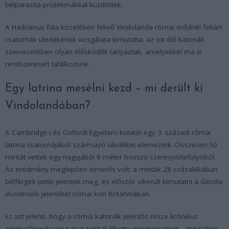
bélparazita-problémákkal küzdöttek.
A Hadrianus fala közelében fekvő Vindolanda római erődnél feltárt
csatornák üledékének vizsgálata kimutatta: az ott élő katonák
szervezetében olyan élősködők tanyáztak, amelyekkel ma is
rendszeresen találkozunk.
Egy latrina mesélni kezd – mi derült ki
Vindolandában?
A Cambridge-i és Oxfordi Egyetem kutatói egy 3. századi római
latrina csatornájából származó üledéket elemeztek. Összesen 50
mintát vettek egy nagyjából 9 méter hosszú szennyvízlefolyóból.
Az eredmény meglepően ismerős volt: a minták 28 százalékában
bélférgek petéi jelentek meg, és először sikerült kimutatni a
Giardia
duodenalis
jelenlétét római kori Britanniában.
Ez azt jelenti, hogy a római katonák jelentős része krónikus
emésztőrendszeri panaszokkal élhette mindennapjait – miközben