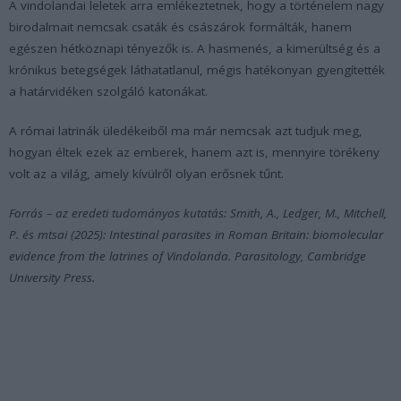
A vindolandai leletek arra emlékeztetnek, hogy a történelem nagy
birodalmait nemcsak csaták és császárok formálták, hanem
egészen hétköznapi tényezők is. A hasmenés, a kimerültség és a
krónikus betegségek láthatatlanul, mégis hatékonyan gyengítették
a határvidéken szolgáló katonákat.
A római latrinák üledékeiből ma már nemcsak azt tudjuk meg,
hogyan éltek ezek az emberek, hanem azt is, mennyire törékeny
volt az a világ, amely kívülről olyan erősnek tűnt.
Forrás – az eredeti tudományos kutatás: Smith, A., Ledger, M., Mitchell,
P. és mtsai (2025): Intestinal parasites in Roman Britain: biomolecular
evidence from the latrines of Vindolanda. Parasitology, Cambridge
University Press.