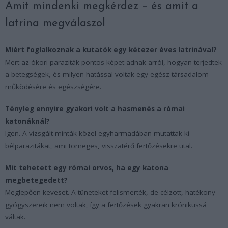
Amit mindenki megkérdez – és amit a
latrina megválaszol
Miért foglalkoznak a kutatók egy kétezer éves latrinával?
Mert az ókori paraziták pontos képet adnak arról, hogyan terjedtek
a betegségek, és milyen hatással voltak egy egész társadalom
működésére és egészségére.
Tényleg ennyire gyakori volt a hasmenés a római
katonáknál?
Igen. A vizsgált minták közel egyharmadában mutattak ki
bélparazitákat, ami tömeges, visszatérő fertőzésekre utal.
Mit tehetett egy római orvos, ha egy katona
megbetegedett?
Meglepően keveset. A tüneteket felismerték, de célzott, hatékony
gyógyszereik nem voltak, így a fertőzések gyakran krónikussá
váltak.