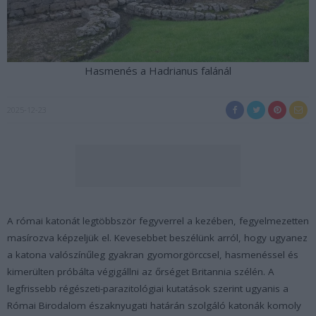
Hasmenés a Hadrianus falánál
2025-12-23
A római katonát legtöbbször fegyverrel a kezében, fegyelmezetten
masírozva képzeljük el. Kevesebbet beszélünk arról, hogy ugyanez
a katona valószínűleg gyakran gyomorgörccsel, hasmenéssel és
kimerülten próbálta végigállni az őrséget Britannia szélén. A
legfrissebb régészeti-parazitológiai kutatások szerint ugyanis a
Római Birodalom északnyugati határán szolgáló katonák komoly