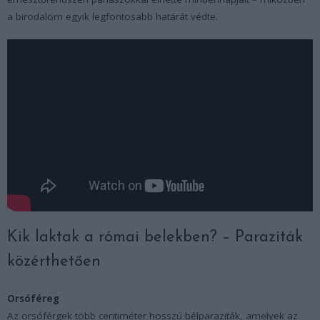
a birodalom egyik legfontosabb határát védte.
Kik laktak a római belekben? – Paraziták
közérthetően
Orsóféreg
Az orsóférgek több centiméter hosszú bélparaziták, amelyek az