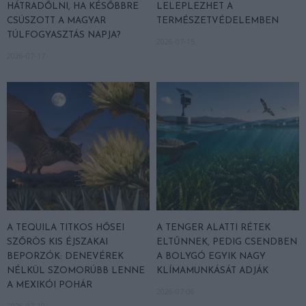
HÁTRADŐLNI, HA KÉSŐBBRE
LELEPLEZHET A
CSÚSZOTT A MAGYAR
TERMÉSZETVÉDELEMBEN
TÚLFOGYASZTÁS NAPJA?
2026-07-15
2026-07-17
A TEQUILA TITKOS HŐSEI
A TENGER ALATTI RÉTEK
SZŐRÖS KIS ÉJSZAKAI
ELTŰNNEK, PEDIG CSENDBEN
BEPORZÓK: DENEVÉREK
A BOLYGÓ EGYIK NAGY
NÉLKÜL SZOMORÚBB LENNE
KLÍMAMUNKÁSÁT ADJÁK
A MEXIKÓI POHÁR
2026-07-06
2026-07-10