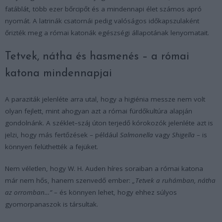
fatáblát, több ezer bőrcipőt és a mindennapi élet számos apró
nyomát. A latrinák csatornái pedig valóságos időkapszulaként
őrizték meg a római katonák egészségi állapotának lenyomatait.
Tetvek, nátha és hasmenés – a római
katona mindennapjai
A paraziták jelenléte arra utal, hogy a higiénia messze nem volt
olyan fejlett, mint ahogyan azt a római fürdőkultúra alapján
gondolnánk. A széklet–száj úton terjedő kórokozók jelenléte azt is
jelzi, hogy más fertőzések – például
Salmonella
vagy
Shigella
– is
könnyen felüthették a fejüket.
Nem véletlen, hogy W. H. Auden híres soraiban a római katona
már nem hős, hanem szenvedő ember:
„Tetvek a ruhámban, nátha
az orromban…”
– és könnyen lehet, hogy ehhez súlyos
gyomorpanaszok is társultak.