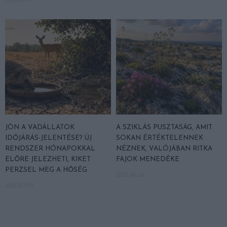
JÖN A VADÁLLATOK
A SZIKLÁS PUSZTASÁG, AMIT
IDŐJÁRÁS-JELENTÉSE? ÚJ
SOKAN ÉRTÉKTELENNEK
RENDSZER HÓNAPOKKAL
NÉZNEK, VALÓJÁBAN RITKA
ELŐRE JELEZHETI, KIKET
FAJOK MENEDÉKE
PERZSEL MEG A HŐSÉG
2026-06-26
2026-07-01