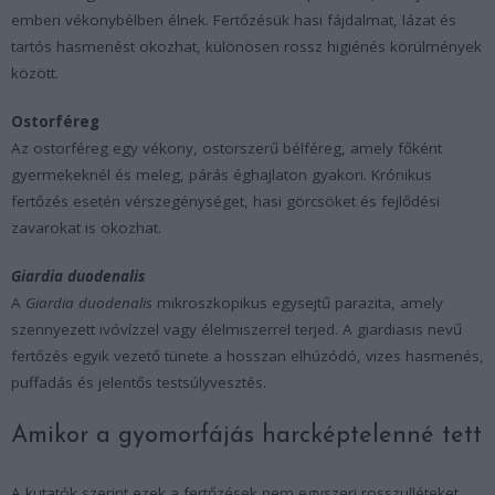
emberi vékonybélben élnek. Fertőzésük hasi fájdalmat, lázat és
tartós hasmenést okozhat, különösen rossz higiénés körülmények
között.
Ostorféreg
Az ostorféreg egy vékony, ostorszerű bélféreg, amely főként
gyermekeknél és meleg, párás éghajlaton gyakori. Krónikus
fertőzés esetén vérszegénységet, hasi görcsöket és fejlődési
zavarokat is okozhat.
Giardia duodenalis
A
Giardia duodenalis
mikroszkopikus egysejtű parazita, amely
szennyezett ivóvízzel vagy élelmiszerrel terjed. A giardiasis nevű
fertőzés egyik vezető tünete a hosszan elhúzódó, vizes hasmenés,
puffadás és jelentős testsúlyvesztés.
Amikor a gyomorfájás harcképtelenné tett
A kutatók szerint ezek a fertőzések nem egyszeri rosszulléteket