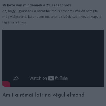
Mi köze van mindennek a 21. századhoz?
Az, hogy ugyanazok a paraziták ma is emberek millióit betegítik
meg világszerte, különösen ott, ahol az ivóvíz szennyezett vagy a
higiénia hiányos.
Amit a római latrina végül elmond