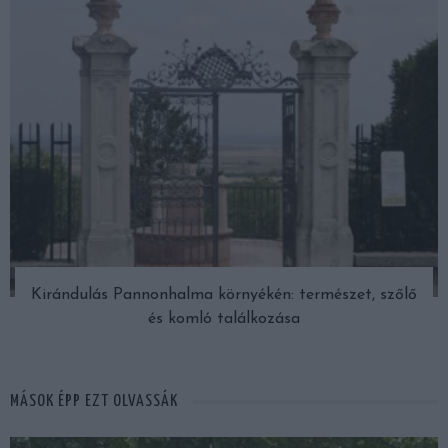
Kirándulás Pannonhalma környékén: természet, szőlő
és komló találkozása
MÁSOK ÉPP EZT OLVASSÁK