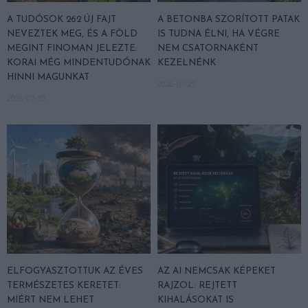
A TUDÓSOK 262 ÚJ FAJT
A BETONBA SZORÍTOTT PATAK
NEVEZTEK MEG, ÉS A FÖLD
IS TUDNA ÉLNI, HA VÉGRE
MEGINT FINOMAN JELEZTE:
NEM CSATORNAKÉNT
KORAI MÉG MINDENTUDÓNAK
KEZELNÉNK
HINNI MAGUNKAT
2026-07-29
2026-07-30
ELFOGYASZTOTTUK AZ ÉVES
AZ AI NEMCSAK KÉPEKET
TERMÉSZETES KERETET:
RAJZOL: REJTETT
MIÉRT NEM LEHET
KIHALÁSOKAT IS