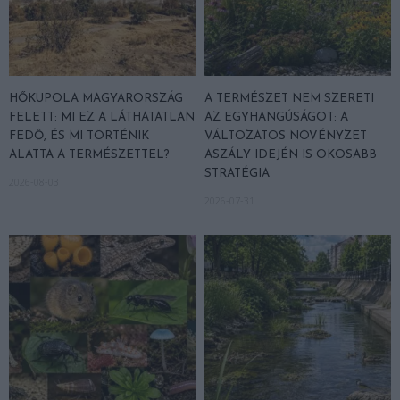
HŐKUPOLA MAGYARORSZÁG
A TERMÉSZET NEM SZERETI
FELETT: MI EZ A LÁTHATATLAN
AZ EGYHANGÚSÁGOT: A
FEDŐ, ÉS MI TÖRTÉNIK
VÁLTOZATOS NÖVÉNYZET
ALATTA A TERMÉSZETTEL?
ASZÁLY IDEJÉN IS OKOSABB
STRATÉGIA
2026-08-03
2026-07-31