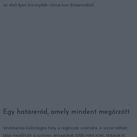
az első ilyen bizonyíték római kori Britanniából.
Egy határerőd, amely mindent megőrzött
Vindolanda különleges hely a régészek számára. A vízzel telített
talaj megőrizte a szerves anyagokat: több mint ezer, tintával írt