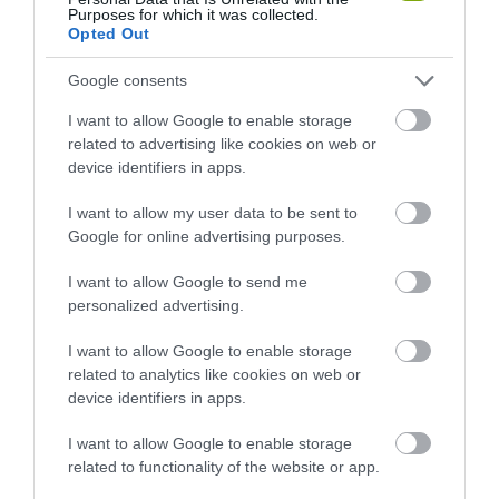
Purposes for which it was collected.
Opted Out
Google consents
I want to allow Google to enable storage
KIRÁNDULÁS A RAVAZDI
NEM CSAK A FÖLD
related to advertising like cookies on web or
SÖRFŐZDÉBE, A BENCÉS
SZOMJAZIK: LÉGKÖRI ASZÁLY
device identifiers in apps.
APÁTSÁG HABOS OLDALÁRA
SZÍVJA KI A VIZET A
NÖVÉNYEKBŐL
I want to allow my user data to be sent to
2026-08-04
Google for online advertising purposes.
2026-08-04
I want to allow Google to send me
personalized advertising.
I want to allow Google to enable storage
related to analytics like cookies on web or
device identifiers in apps.
I want to allow Google to enable storage
related to functionality of the website or app.