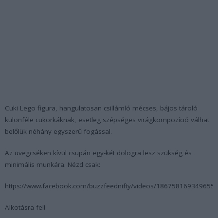
Cuki Lego figura, hangulatosan csillámló mécses, bájos tároló
különféle cukorkáknak, esetleg szépséges virágkompozíció válhat
belőlük néhány egyszerű fogással.
Az üvegcséken kívül csupán egy-két dologra lesz szükség és
minimális munkára. Nézd csak:
https://www.facebook.com/buzzfeednifty/videos/1867581693496554
Alkotásra fel!