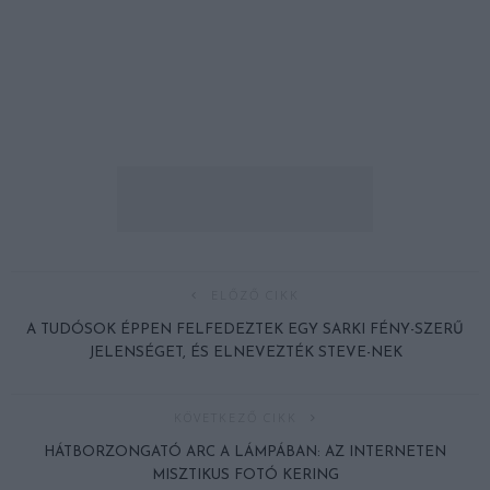
ELŐZŐ CIKK
A TUDÓSOK ÉPPEN FELFEDEZTEK EGY SARKI FÉNY-SZERŰ
JELENSÉGET, ÉS ELNEVEZTÉK STEVE-NEK
KÖVETKEZŐ CIKK
HÁTBORZONGATÓ ARC A LÁMPÁBAN: AZ INTERNETEN
MISZTIKUS FOTÓ KERING