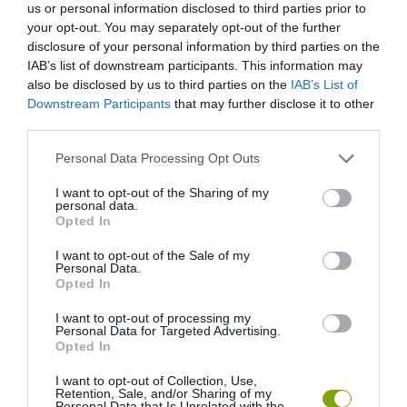
us or personal information disclosed to third parties prior to
your opt-out. You may separately opt-out of the further
disclosure of your personal information by third parties on the
IAB’s list of downstream participants. This information may
also be disclosed by us to third parties on the
IAB’s List of
Downstream Participants
that may further disclose it to other
third parties.
Please note that this website/app uses one or more Google
Personal Data Processing Opt Outs
services and may gather and store information including but
not limited to your visit or usage behaviour. You may click to
I want to opt-out of the Sharing of my
personal data.
KIRÁNDULÁS A
KIRÁNDULÁS A
grant or deny consent to Google and its third-party tags to
Opted In
PANNONHALMI
PANNONHALMI FŐAPÁTSÁG
use your data for below specified purposes in below Google
GYÓGYNÖVÉNYKERTBE ÉS
PINCÉSZETÉBE
consent section.
I want to opt-out of the Sale of my
ILLATMÚZEUMBA
Personal Data.
2026-08-04
Opted In
2026-08-04
I want to opt-out of processing my
Personal Data for Targeted Advertising.
Opted In
I want to opt-out of Collection, Use,
Retention, Sale, and/or Sharing of my
Personal Data that Is Unrelated with the