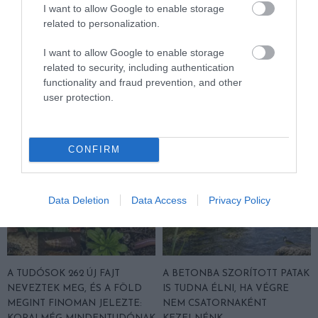
I want to allow Google to enable storage
HŐKUPOLA MAGYARORSZÁG
A TERMÉSZET NEM SZERETI
related to personalization.
FELETT: MI EZ A LÁTHATATLAN
AZ EGYHANGÚSÁGOT: A
FEDŐ, ÉS MI TÖRTÉNIK
VÁLTOZATOS NÖVÉNYZET
I want to allow Google to enable storage
ALATTA A TERMÉSZETTEL?
ASZÁLY IDEJÉN IS OKOSABB
related to security, including authentication
STRATÉGIA
2026-08-03
functionality and fraud prevention, and other
2026-07-31
user protection.
CONFIRM
Data Deletion
Data Access
Privacy Policy
A TUDÓSOK 262 ÚJ FAJT
A BETONBA SZORÍTOTT PATAK
NEVEZTEK MEG, ÉS A FÖLD
IS TUDNA ÉLNI, HA VÉGRE
MEGINT FINOMAN JELEZTE:
NEM CSATORNAKÉNT