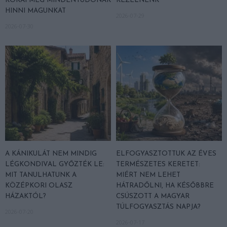
KORAI MÉG MINDENTUDÓNAK
KEZELNÉNK
HINNI MAGUNKAT
2026-07-29
2026-07-30
A KÁNIKULÁT NEM MINDIG
ELFOGYASZTOTTUK AZ ÉVES
LÉGKONDIVAL GYŐZTÉK LE:
TERMÉSZETES KERETET:
MIT TANULHATUNK A
MIÉRT NEM LEHET
KÖZÉPKORI OLASZ
HÁTRADŐLNI, HA KÉSŐBBRE
HÁZAKTÓL?
CSÚSZOTT A MAGYAR
TÚLFOGYASZTÁS NAPJA?
2026-07-20
2026-07-17