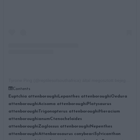
Tyrone Ping (@reptilesofsouthafrica) által megosztott bejegyzés
Contents
Euptchia attenboroughi
Lepanthes attenboroughi
Oedura
attenboroughi
Acisoma attenboroughi
Platysaurus
attenboroughi
Trigonopterus attenboroughi
Hieracium
attenboroughianum
Ctenocheloides
attenboroughi
Zaglossus attenboroughi
Nepenthes
attenboroughi
Attenborosaurus conybeari
Sylvicanthon