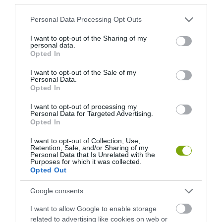
Please note that this website/app uses one or more Google
Personal Data Processing Opt Outs
services and may gather and store information including but
not limited to your visit or usage behaviour. You may click to
I want to opt-out of the Sharing of my
personal data.
grant or deny consent to Google and its third-party tags to
Opted In
use your data for below specified purposes in below Google
consent section.
I want to opt-out of the Sale of my
Personal Data.
Opted In
I want to opt-out of processing my
Personal Data for Targeted Advertising.
Opted In
I want to opt-out of Collection, Use,
Retention, Sale, and/or Sharing of my
Personal Data that Is Unrelated with the
Purposes for which it was collected.
Opted Out
Google consents
I want to allow Google to enable storage
related to advertising like cookies on web or