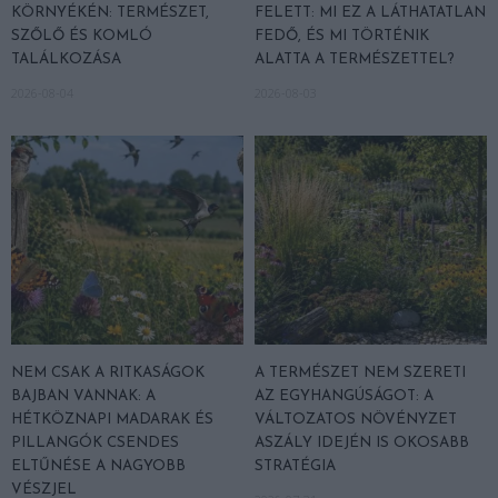
KÖRNYÉKÉN: TERMÉSZET,
FELETT: MI EZ A LÁTHATATLAN
SZŐLŐ ÉS KOMLÓ
FEDŐ, ÉS MI TÖRTÉNIK
TALÁLKOZÁSA
ALATTA A TERMÉSZETTEL?
2026-08-04
2026-08-03
NEM CSAK A RITKASÁGOK
A TERMÉSZET NEM SZERETI
BAJBAN VANNAK: A
AZ EGYHANGÚSÁGOT: A
HÉTKÖZNAPI MADARAK ÉS
VÁLTOZATOS NÖVÉNYZET
PILLANGÓK CSENDES
ASZÁLY IDEJÉN IS OKOSABB
ELTŰNÉSE A NAGYOBB
STRATÉGIA
VÉSZJEL