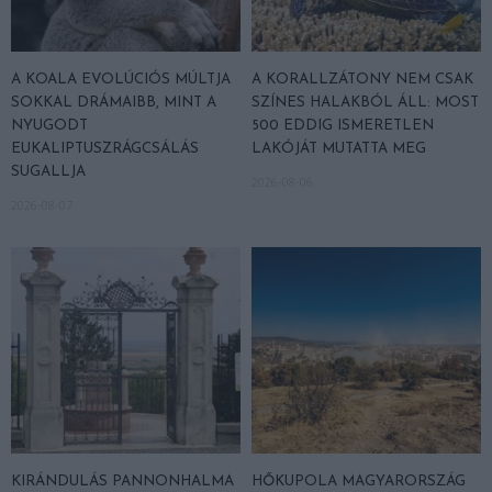
A KOALA EVOLÚCIÓS MÚLTJA
A KORALLZÁTONY NEM CSAK
SOKKAL DRÁMAIBB, MINT A
SZÍNES HALAKBÓL ÁLL: MOST
NYUGODT
500 EDDIG ISMERETLEN
EUKALIPTUSZRÁGCSÁLÁS
LAKÓJÁT MUTATTA MEG
SUGALLJA
2026-08-06
2026-08-07
KIRÁNDULÁS PANNONHALMA
HŐKUPOLA MAGYARORSZÁG