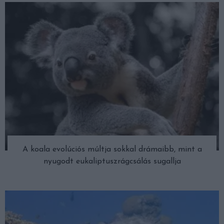
A koala evolúciós múltja sokkal drámaibb, mint a
nyugodt eukaliptuszrágcsálás sugallja