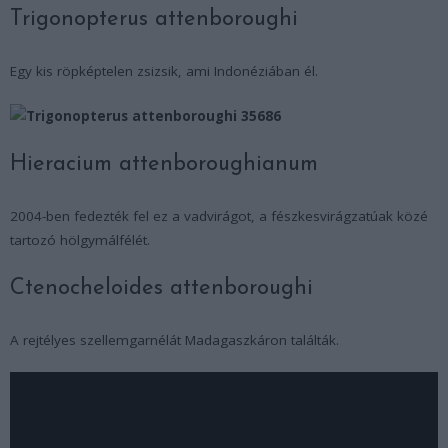
Trigonopterus attenboroughi
Egy kis röpképtelen zsizsik, ami Indonéziában él.
Hieracium attenboroughianum
2004-ben fedezték fel ez a vadvirágot, a fészkesvirágzatúak közé
tartozó hölgymálfélét.
Ctenocheloides attenboroughi
A rejtélyes szellemgarnélát Madagaszkáron találták.