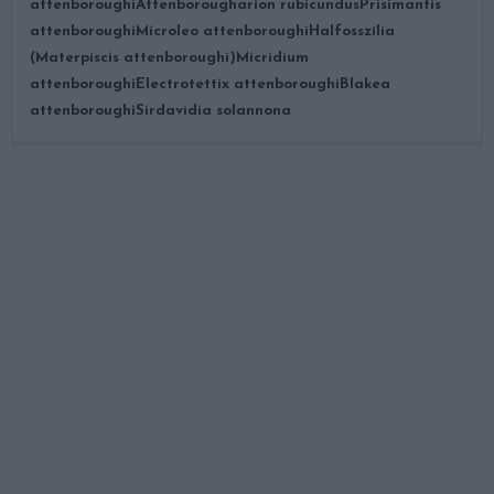
attenboroughi
Attenborougharion rubicundus
Prisimantis
attenboroughi
Microleo attenboroughi
Halfosszília
(Materpiscis attenboroughi)
Micridium
attenboroughi
Electrotettix attenboroughi
Blakea
attenboroughi
Sirdavidia solannona