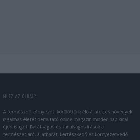
MI EZ AZ OLDAL?
A természeti környezet, körülöttünk élő állatok és növények
izgalmas életét bemutató online magazin minden nap kínál
újdonságot. Barátságos és tanulságos írások a
természetjáró, állatbarát, kertészkedő és környezetvédő