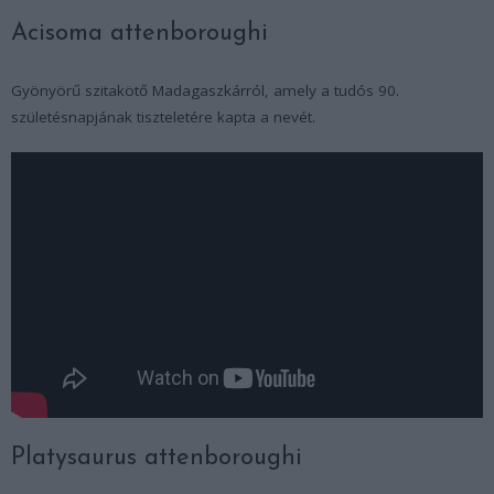
Acisoma attenboroughi
Gyönyörű szitakötő Madagaszkárról, amely a tudós 90.
születésnapjának tiszteletére kapta a nevét.
Platysaurus attenboroughi