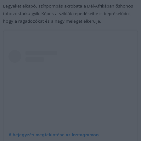
Legyeket elkapó, színpompás akrobata a Dél-Afrikában őshonos
tobozosfarkú gyík. Képes a sziklák repedéseibe is bepréselődni,
hogy a ragadozókat és a nagy meleget elkerülje.
A bejegyzés megtekintése az Instagramon