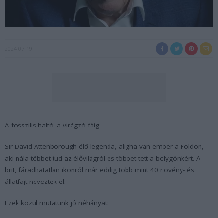
2024-07-19
A fosszilis haltól a virágzó fáig.
Sir David Attenborough élő legenda, aligha van ember a Földön,
aki nála többet tud az élővilágról és többet tett a bolygónkért. A
brit, fáradhatatlan ikonról már eddig több mint 40 növény- és
állatfajt neveztek el.
Ezek közül mutatunk jó néhányat: