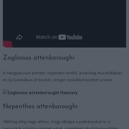
Zaglossus attenboroughi
A hangyászsün primitív, tojásrakó emlős, kizárólag Ausztráliában
és Új-Guineában él bordás, üreges tüskékkel borított a teste.
Nepenthes attenboroughi
Állítólag elég nagy ahhoz, hogy elkapja a patkányokat is: a
kancsókát a Fülöp-szigetek egyik szigetének távoli hegyvidékén