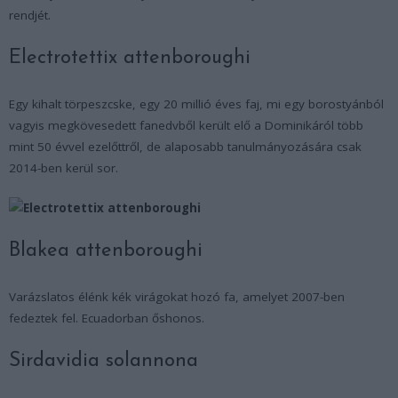
rendjét.
Electrotettix attenboroughi
Egy kihalt törpeszcske, egy 20 millió éves faj, mi egy borostyánból
vagyis megkövesedett fanedvből került elő a Dominikáról több
mint 50 évvel ezelőttről, de alaposabb tanulmányozására csak
2014-ben kerül sor.
Blakea attenboroughi
Varázslatos élénk kék virágokat hozó fa, amelyet 2007-ben
fedeztek fel. Ecuadorban őshonos.
Sirdavidia solannona