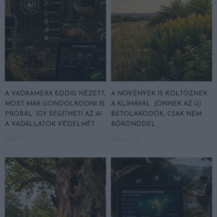
A VADKAMERA EDDIG NÉZETT,
A NÖVÉNYEK IS KÖLTÖZNEK
MOST MÁR GONDOLKODNI IS
A KLÍMÁVAL: JÖNNEK AZ ÚJ
PRÓBÁL: ÍGY SEGÍTHETI AZ AI
BETOLAKODÓK, CSAK NEM
A VADÁLLATOK VÉDELMÉT
BŐRÖNDDEL
2026-07-27
2026-07-24