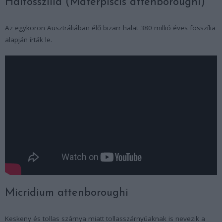
Halfosszília (Materpiscis attenboroughi)
Az egykoron Ausztráliában élő bizarr halat 380 millió éves fosszília
alapján írták le.
Micridium attenboroughi
Keskeny és tollas szárnya miatt tollasszárnyúaknak is nevezik a