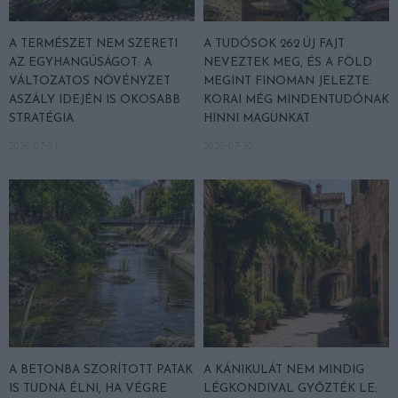
A TERMÉSZET NEM SZERETI
A TUDÓSOK 262 ÚJ FAJT
AZ EGYHANGÚSÁGOT: A
NEVEZTEK MEG, ÉS A FÖLD
VÁLTOZATOS NÖVÉNYZET
MEGINT FINOMAN JELEZTE:
ASZÁLY IDEJÉN IS OKOSABB
KORAI MÉG MINDENTUDÓNAK
STRATÉGIA
HINNI MAGUNKAT
2026-07-31
2026-07-30
A BETONBA SZORÍTOTT PATAK
A KÁNIKULÁT NEM MINDIG
IS TUDNA ÉLNI, HA VÉGRE
LÉGKONDIVAL GYŐZTÉK LE: