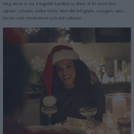
Még akkor is, ha a legjobb barátod az illető, itt és most tilos
ugratni, szívatni, csőbe húzni. Nem illik lefoglalni, csüngeni rajta,
hiszen neki mindenkivel szót kell váltania.