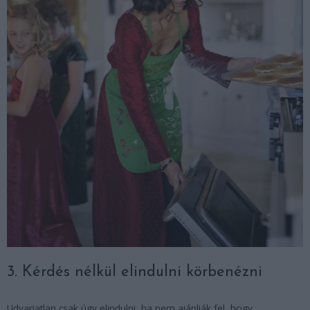
3. Kérdés nélkül elindulni körbenézni
Udvariatlan csak úgy elindulni, ha nem ajánlják fel, hogy