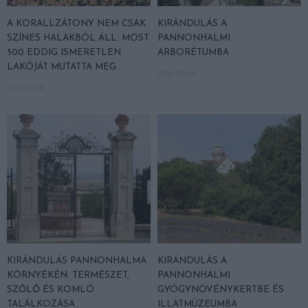
A KORALLZÁTONY NEM CSAK
KIRÁNDULÁS A
SZÍNES HALAKBÓL ÁLL: MOST
PANNONHALMI
500 EDDIG ISMERETLEN
ARBORÉTUMBA
LAKÓJÁT MUTATTA MEG
2026-08-04
2026-08-06
KIRÁNDULÁS PANNONHALMA
KIRÁNDULÁS A
KÖRNYÉKÉN: TERMÉSZET,
PANNONHALMI
SZŐLŐ ÉS KOMLÓ
GYÓGYNÖVÉNYKERTBE ÉS
TALÁLKOZÁSA
ILLATMÚZEUMBA