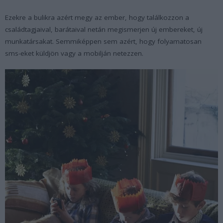
Ezekre a bulikra azért megy az ember, hogy találkozzon a
családtagjaival, barátaival netán megismerjen új embereket, új
munkatársakat. Semmiképpen sem azért, hogy folyamatosan
sms-eket küldjön vagy a mobilján netezzen.