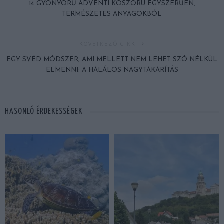
14 GYÖNYÖRŰ ADVENTI KOSZORÚ EGYSZERŰEN,
TERMÉSZETES ANYAGOKBÓL
KÖVETKEZŐ CIKK
EGY SVÉD MÓDSZER, AMI MELLETT NEM LEHET SZÓ NÉLKÜL
ELMENNI: A HALÁLOS NAGYTAKARÍTÁS
HASONLÓ ÉRDEKESSÉGEK