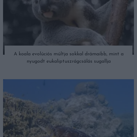
A koala evolúciós múltja sokkal drámaibb, mint a
nyugodt eukaliptuszrágcsálás sugallja