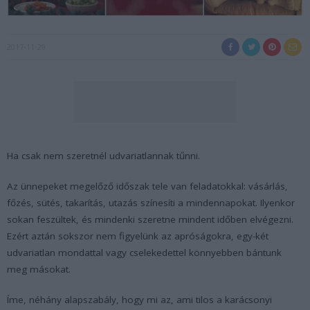
2017-11-29
Ha csak nem szeretnél udvariatlannak tűnni.
Az ünnepeket megelőző időszak tele van feladatokkal: vásárlás,
főzés, sütés, takarítás, utazás színesíti a mindennapokat. Ilyenkor
sokan feszültek, és mindenki szeretne mindent időben elvégezni.
Ezért aztán sokszor nem figyelünk az apróságokra, egy-két
udvariatlan mondattal vagy cselekedettel könnyebben bántunk
meg másokat.
Íme, néhány alapszabály, hogy mi az, ami tilos a karácsonyi