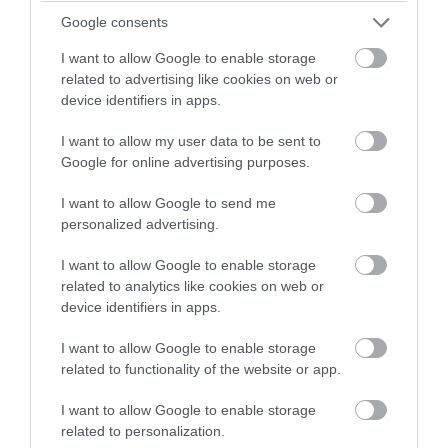
Google consents
I want to allow Google to enable storage
related to advertising like cookies on web or
device identifiers in apps.
11. Köszönés nélkül lelépni
I want to allow my user data to be sent to
Google for online advertising purposes.
Érkezéskor üdvözöljük a vendéglátót, távozáskor pedig mondjunk
I want to allow Google to send me
neki köszönetet! 2-3 udvarias mondat mindenkinek jól esik arról,
personalized advertising.
hogy mennyire jól érezted magadat.
I want to allow Google to enable storage
related to analytics like cookies on web or
device identifiers in apps.
I want to allow Google to enable storage
related to functionality of the website or app.
I want to allow Google to enable storage
related to personalization.