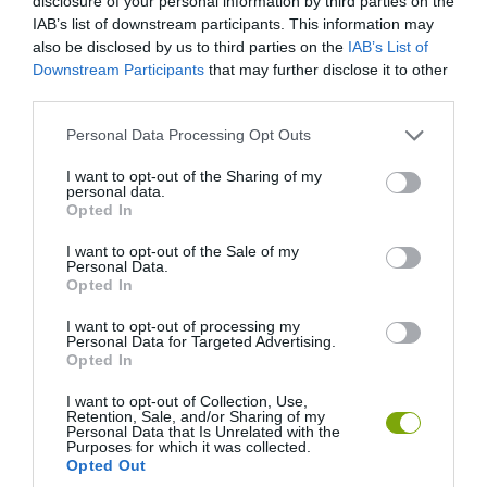
disclosure of your personal information by third parties on the
IAB’s list of downstream participants. This information may
also be disclosed by us to third parties on the
IAB’s List of
Downstream Participants
that may further disclose it to other
third parties.
10. Mindent kiposztolni a közösségi
Please note that this website/app uses one or more Google
médiába
Personal Data Processing Opt Outs
services and may gather and store information including but
not limited to your visit or usage behaviour. You may click to
I want to opt-out of the Sharing of my
personal data.
Légy körültekintő a buliról megjelent fotókkal. Nem biztos, hogy a
grant or deny consent to Google and its third-party tags to
Opted In
kollegád szeretné magát viszontlátni a világhálón, amint épp
use your data for below specified purposes in below Google
consent section.
spiccesen limbózik.
I want to opt-out of the Sale of my
Personal Data.
Opted In
I want to opt-out of processing my
Personal Data for Targeted Advertising.
Opted In
I want to opt-out of Collection, Use,
Retention, Sale, and/or Sharing of my
Personal Data that Is Unrelated with the
Purposes for which it was collected.
Opted Out