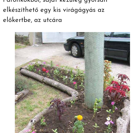
Farönkökből, saját kezűleg gyorsan
elkészíthető egy kis virágágyás az
előkertbe, az utcára