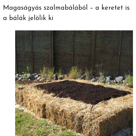
Magaságyás szalmabálából – a keretet is
a bálák jelölik ki