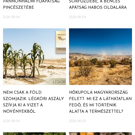
PANNONHALMI FŐAPÁTSÁG
SÖRFŐZDÉBE, A BENCÉS
PINCÉSZETÉBE
APÁTSÁG HABOS OLDALÁRA
2026-08-04
2026-08-04
NEM CSAK A FÖLD
HŐKUPOLA MAGYARORSZÁG
SZOMJAZIK: LÉGKÖRI ASZÁLY
FELETT: MI EZ A LÁTHATATLAN
SZÍVJA KI A VIZET A
FEDŐ, ÉS MI TÖRTÉNIK
NÖVÉNYEKBŐL
ALATTA A TERMÉSZETTEL?
2026-08-04
2026-08-03