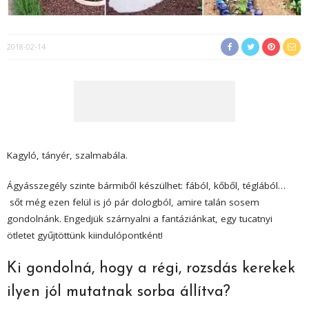
2018-02-14
Kagyló, tányér, szalmabála.
Ágyásszegély szinte bármiből készülhet: fából, kőből, téglából…
sőt még ezen felül is jó pár dologból, amire talán sosem
gondolnánk. Engedjük szárnyalni a fantáziánkat, egy tucatnyi
ötletet gyűjtöttünk kiindulópontként!
Ki gondolná, hogy a régi, rozsdás kerekek
ilyen jól mutatnak sorba állítva?