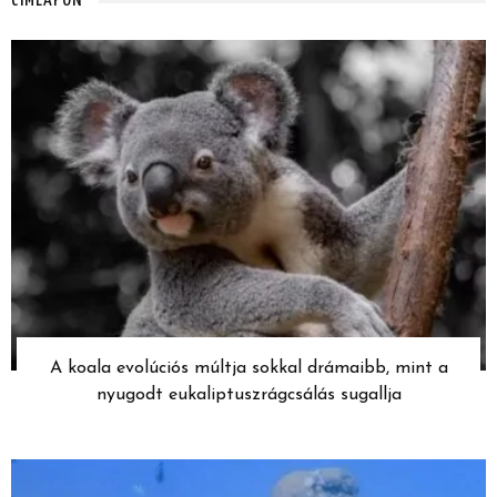
CÍMLAPON
A koala evolúciós múltja sokkal drámaibb, mint a
nyugodt eukaliptuszrágcsálás sugallja