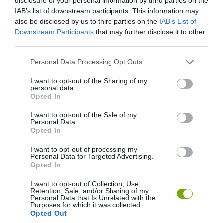
disclosure of your personal information by third parties on the
IAB’s list of downstream participants. This information may
also be disclosed by us to third parties on the
IAB’s List of
Downstream Participants
that may further disclose it to other
third parties.
Please note that this website/app uses one or more Google
Personal Data Processing Opt Outs
services and may gather and store information including but
not limited to your visit or usage behaviour. You may click to
I want to opt-out of the Sharing of my
personal data.
grant or deny consent to Google and its third-party tags to
Opted In
use your data for below specified purposes in below Google
consent section.
I want to opt-out of the Sale of my
Personal Data.
Opted In
Fotó: Sweetology101
I want to opt-out of processing my
Personal Data for Targeted Advertising.
Opted In
I want to opt-out of Collection, Use,
Retention, Sale, and/or Sharing of my
Csak egy kis keverés és sülhetnek is a palacsinták
Personal Data that Is Unrelated with the
Purposes for which it was collected.
Opted Out