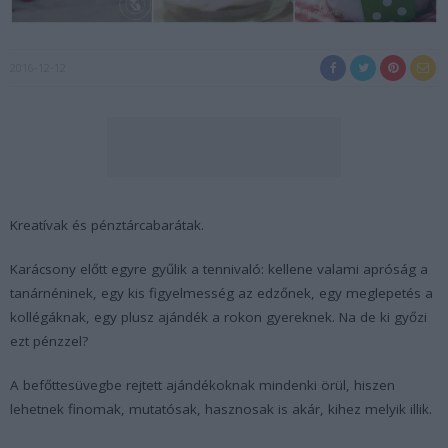
2016-12-12
Kreatívak és pénztárcabarátak.
Karácsony előtt egyre gyűlik a tennivaló: kellene valami apróság a
tanárnéninek, egy kis figyelmesség az edzőnek, egy meglepetés a
kollégáknak, egy plusz ajándék a rokon gyereknek. Na de ki győzi
ezt pénzzel?
A befőttesüvegbe rejtett ajándékoknak mindenki örül, hiszen
lehetnek finomak, mutatósak, hasznosak is akár, kihez melyik illik.