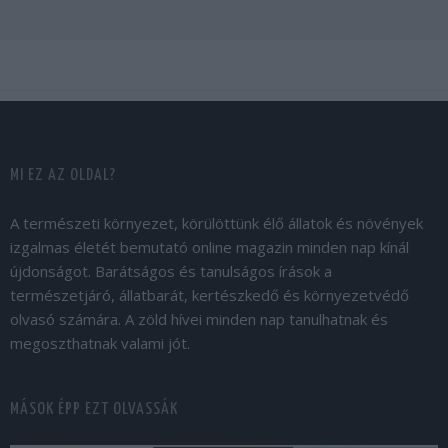
MI EZ AZ OLDAL?
A természeti környezet, körülöttünk élő állatok és növények
izgalmas életét bemutató online magazin minden nap kínál
újdonságot. Barátságos és tanulságos írások a
természetjáró, állatbarát, kertészkedő és környezetvédő
olvasó számára. A zöld hívei minden nap tanulhatnak és
megoszthatnak valami jót.
MÁSOK ÉPP EZT OLVASSÁK