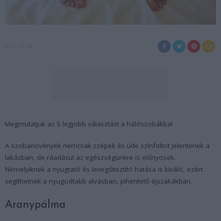
2016-06-08
Megmutatjuk az 5 legjobb választást a hálószobákba!
A szobanövények nemcsak szépek és üde színfoltot jelentenek a
lakásban, de ráadásul az egészségünkre is előnyösek.
Némelyiknek a nyugtató és levegőtisztító hatása is kiváló, ezért
segíthetnek a nyugodtabb alvásban, pihentető éjszakákban.
Aranypálma