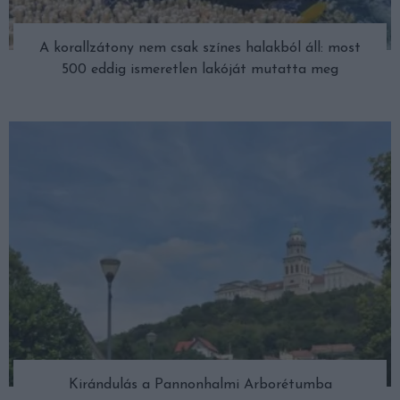
A korallzátony nem csak színes halakból áll: most
500 eddig ismeretlen lakóját mutatta meg
Kirándulás a Pannonhalmi Arborétumba