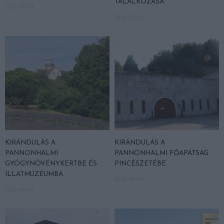
TALÁLKOZÁSA
2026-08-04
2026-08-04
KIRÁNDULÁS A
KIRÁNDULÁS A
PANNONHALMI
PANNONHALMI FŐAPÁTSÁG
GYÓGYNÖVÉNYKERTBE ÉS
PINCÉSZETÉBE
ILLATMÚZEUMBA
2026-08-04
2026-08-04