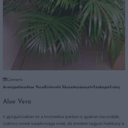
Contents
Aranypálma
Aloe Vera
Kislevelű fikusz
Anyósnyelv
Szobapáfrány
Aloe Vera
A gyógyászatban és a kozmetikai iparban is gyakran használják,
számos remek tulajdonsága miatt, de emellett nagyon hatékony a