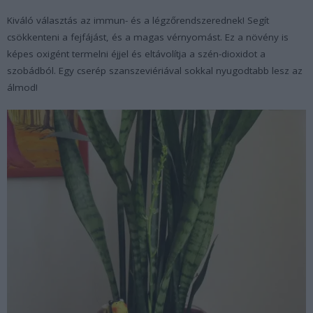
Kiváló választás az immun- és a légzőrendszerednek! Segít
csökkenteni a fejfájást, és a magas vérnyomást. Ez a növény is
képes oxigént termelni éjjel és eltávolítja a szén-dioxidot a
szobádból. Egy cserép szanszeviériával sokkal nyugodtabb lesz az
álmod!