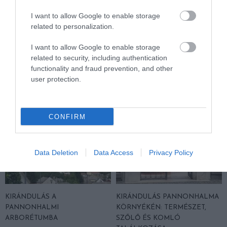
VÉLETLENEK MÁRPEDIG NINCSENEK – ÉS EZT MÁR EZ A PÁR
I want to allow Google to enable storage
IS TUDJA!
related to personalization.
I want to allow Google to enable storage
related to security, including authentication
HASONLÓ ÉRDEKESSÉGEK
functionality and fraud prevention, and other
user protection.
CONFIRM
Data Deletion
Data Access
Privacy Policy
KIRÁNDULÁS A
KIRÁNDULÁS PANNONHALMA
PANNONHALMI
KÖRNYÉKÉN: TERMÉSZET,
ARBORÉTUMBA
SZŐLŐ ÉS KOMLÓ