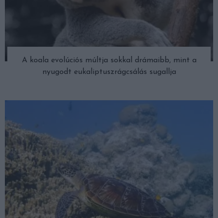
A koala evolúciós múltja sokkal drámaibb, mint a
nyugodt eukaliptuszrágcsálás sugallja