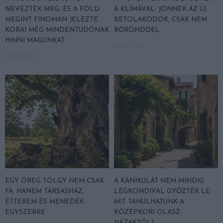
NEVEZTEK MEG, ÉS A FÖLD
A KLÍMÁVAL: JÖNNEK AZ ÚJ
MEGINT FINOMAN JELEZTE:
BETOLAKODÓK, CSAK NEM
KORAI MÉG MINDENTUDÓNAK
BŐRÖNDDEL
HINNI MAGUNKAT
2026-07-24
2026-07-30
EGY ÖREG TÖLGY NEM CSAK
A KÁNIKULÁT NEM MINDIG
FA, HANEM TÁRSASHÁZ,
LÉGKONDIVAL GYŐZTÉK LE:
ÉTTEREM ÉS MENEDÉK
MIT TANULHATUNK A
EGYSZERRE
KÖZÉPKORI OLASZ
HÁZAKTÓL?