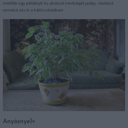
mielőbb egy példányt! Az alvásod minőségét javítja, ráadásul
remekül néz ki a hálószobádban!
Anyósnyelv