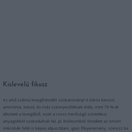
Kislevelű fikusz
Az első számú levegő-tisztító szobanövény! A káros benzol,
ammónia, toluol, és más szennyeződések több, mint 70 %-át
eltünteti a levegőből, ezek a rossz minőségű szintetikus
anyagokból szabadulnak fel, pl. linóleumból. Emellett az ismert
mikrobák felét is képes elpusztítani, igazi főnyeremény, szerezz be