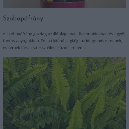
Szobapáfrány
A szobapáfrány gazdag az illóolajokban, flavonoidokban és egyéb
fontos anyagokban. Emiatt kitűnő segítője az idegrendszerednek,
és remek társ a stressz elleni küzdelemben is.