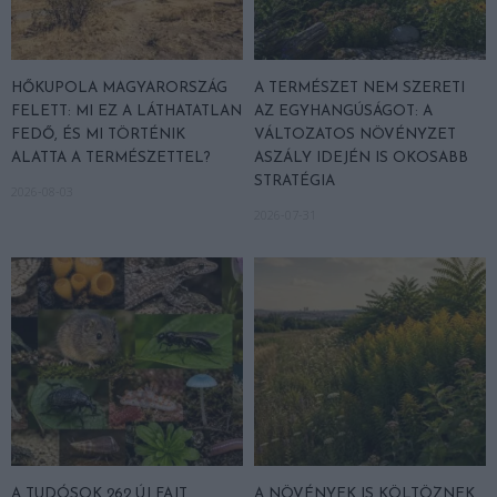
HŐKUPOLA MAGYARORSZÁG
A TERMÉSZET NEM SZERETI
FELETT: MI EZ A LÁTHATATLAN
AZ EGYHANGÚSÁGOT: A
FEDŐ, ÉS MI TÖRTÉNIK
VÁLTOZATOS NÖVÉNYZET
ALATTA A TERMÉSZETTEL?
ASZÁLY IDEJÉN IS OKOSABB
STRATÉGIA
2026-08-03
2026-07-31
A TUDÓSOK 262 ÚJ FAJT
A NÖVÉNYEK IS KÖLTÖZNEK