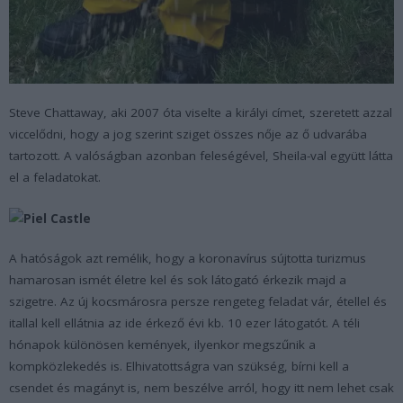
Steve Chattaway, aki 2007 óta viselte a királyi címet, szeretett azzal
viccelődni, hogy a jog szerint sziget összes nője az ő udvarába
tartozott. A valóságban azonban feleségével, Sheila-val együtt látta
el a feladatokat.
A hatóságok azt remélik, hogy a koronavírus sújtotta turizmus
hamarosan ismét életre kel és sok látogató érkezik majd a
szigetre. Az új kocsmárosra persze rengeteg feladat vár, étellel és
itallal kell ellátnia az ide érkező évi kb. 10 ezer látogatót. A téli
hónapok különösen kemények, ilyenkor megszűnik a
kompközlekedés is. Elhivatottságra van szükség, bírni kell a
csendet és magányt is, nem beszélve arról, hogy itt nem lehet csak