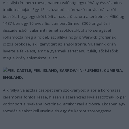
A királyi cím nem mese, hanem valóság egy néhány évszázados
tradíció alapján. Egy 13. századból származó forrás már arról
beszélt, hogy egy skót bérli a házat, ő az ura a területnek. Állítólag
1487-ben egy 10 éves fiú, Lambert Simnel 8000 angol és ír
disszidensből, valamint német zsoldosokból álló seregével
rohamozta meg a földet, azt állítva hogy ő Warwick grófjának
jogos örököse, aki igényt tart az angol trónra. VII. Henrik király
leverte a felkelést, amit a gyermek sértetlenül túlélt, sőt később
még a király solymásza is lett.
A királlyá választás cseppet sem szokványos: a sör a koronázási
ceremónia fontos része, hiszen a szerencsés kiválasztottnak jó pár
vödör sört a nyakába locsolnak, amikor ráül a trónra. Eközben egy
rozsdás sisakot kell viselnie és egy ősi kardot szorongatnia.