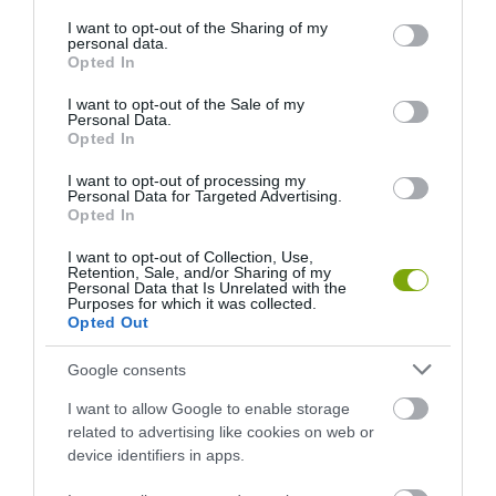
services and may gather and store information including but
KÖVETKEZŐ CIKK
not limited to your visit or usage behaviour. You may click to
I want to opt-out of the Sharing of my
personal data.
30 KÜLÖNBÖZŐ TRÜKKÖT TUD A VILÁG LEGTEHETSÉGESEBB
grant or deny consent to Google and its third-party tags to
Opted In
KACSÁJA: FOCIZIK ÉS CSENGET IS
use your data for below specified purposes in below Google
consent section.
I want to opt-out of the Sale of my
Personal Data.
Opted In
HASONLÓ ÉRDEKESSÉGEK
I want to opt-out of processing my
Personal Data for Targeted Advertising.
Opted In
I want to opt-out of Collection, Use,
Retention, Sale, and/or Sharing of my
Personal Data that Is Unrelated with the
Purposes for which it was collected.
Opted Out
Google consents
I want to allow Google to enable storage
related to advertising like cookies on web or
A KORALLZÁTONY NEM CSAK
NEM CSAK A FÖLD
device identifiers in apps.
SZÍNES HALAKBÓL ÁLL: MOST
SZOMJAZIK: LÉGKÖRI ASZÁLY
500 EDDIG ISMERETLEN
SZÍVJA KI A VIZET A