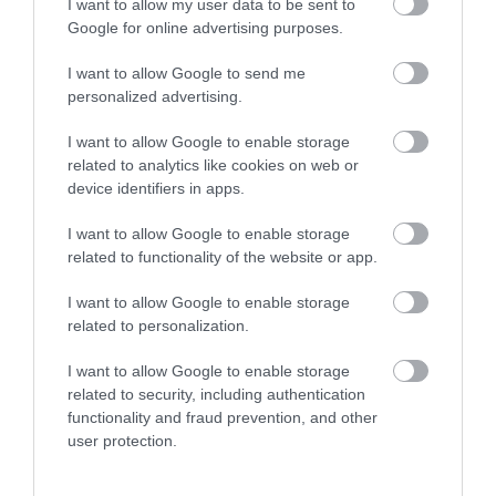
I want to allow my user data to be sent to
LAKÓJÁT MUTATTA MEG
NÖVÉNYEKBŐL
Google for online advertising purposes.
2026-08-06
2026-08-04
I want to allow Google to send me
personalized advertising.
I want to allow Google to enable storage
related to analytics like cookies on web or
device identifiers in apps.
I want to allow Google to enable storage
related to functionality of the website or app.
I want to allow Google to enable storage
related to personalization.
HŐKUPOLA MAGYARORSZÁG
A TERMÉSZET NEM SZERETI
FELETT: MI EZ A LÁTHATATLAN
AZ EGYHANGÚSÁGOT: A
I want to allow Google to enable storage
FEDŐ, ÉS MI TÖRTÉNIK
VÁLTOZATOS NÖVÉNYZET
related to security, including authentication
ALATTA A TERMÉSZETTEL?
ASZÁLY IDEJÉN IS OKOSABB
functionality and fraud prevention, and other
STRATÉGIA
2026-08-03
user protection.
2026-07-31