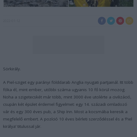
2022-01-12
Sörkirály.
A Piel-sziget egy parányi földdarab Anglia nyugati partjainál. Itt több
fóka él, mint ember, utóbbi száma ugyanis 10 fő körül mozog.
Noha a szigetecskét már több, mint 3000 éve utolérte a civilizáció,
csupán két épület érdemel figyelmet: egy 14. századi omladozó
vár és egy 300 éves pub, a Ship Inn. Most a kocsmába keresik a
megfelelő embert. A pozíció 10 éves bérleti szerződéssel és a ‘Piel
királya’ titulussal jár.