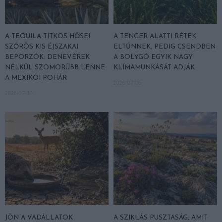
A TEQUILA TITKOS HŐSEI
A TENGER ALATTI RÉTEK
SZŐRÖS KIS ÉJSZAKAI
ELTŰNNEK, PEDIG CSENDBEN
BEPORZÓK: DENEVÉREK
A BOLYGÓ EGYIK NAGY
NÉLKÜL SZOMORÚBB LENNE
KLÍMAMUNKÁSÁT ADJÁK
A MEXIKÓI POHÁR
2026-07-06
2026-07-10
JÖN A VADÁLLATOK
A SZIKLÁS PUSZTASÁG, AMIT