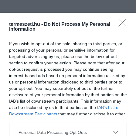
termeszeti.hu -
Do Not Process My Personal
Information
If you wish to opt-out of the sale, sharing to third parties, or
processing of your personal or sensitive information for
targeted advertising by us, please use the below opt-out
section to confirm your selection. Please note that after your
opt-out request is processed you may continue seeing
interest-based ads based on personal information utilized by
us or personal information disclosed to third parties prior to
your opt-out. You may separately opt-out of the further
disclosure of your personal information by third parties on the
IAB’s list of downstream participants. This information may
ELŐZŐ CIKK
also be disclosed by us to third parties on the
IAB’s List of
Downstream Participants
that may further disclose it to other
TÜNDÉRI FELVÉTEL: A KORASZÜLÖTT GORILLABÉBIT
third parties.
VISSZAHELYEZTÉK A CSALÁDJÁBA
Please note that this website/app uses one or more Google
Personal Data Processing Opt Outs