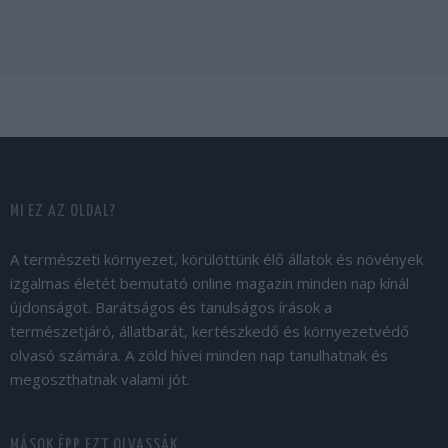
MI EZ AZ OLDAL?
A természeti környezet, körülöttünk élő állatok és növények
izgalmas életét bemutató online magazin minden nap kínál
újdonságot. Barátságos és tanulságos írások a
természetjáró, állatbarát, kertészkedő és környezetvédő
olvasó számára. A zöld hívei minden nap tanulhatnak és
megoszthatnak valami jót.
MÁSOK ÉPP EZT OLVASSÁK