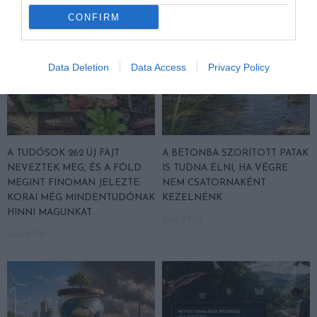
CONFIRM
Data Deletion
Data Access
Privacy Policy
A TUDÓSOK 262 ÚJ FAJT
A BETONBA SZORÍTOTT PATAK
NEVEZTEK MEG, ÉS A FÖLD
IS TUDNA ÉLNI, HA VÉGRE
MEGINT FINOMAN JELEZTE:
NEM CSATORNAKÉNT
KORAI MÉG MINDENTUDÓNAK
KEZELNÉNK
HINNI MAGUNKAT
2026-07-29
2026-07-30