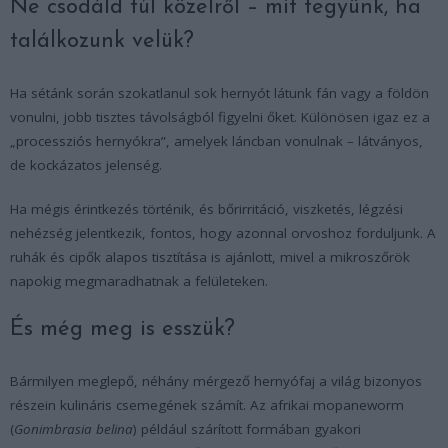
Ne csodáld túl közelről – mit tegyünk, ha
találkozunk velük?
Ha sétánk során szokatlanul sok hernyót látunk fán vagy a földön
vonulni, jobb tisztes távolságból figyelni őket. Különösen igaz ez a
„processziós hernyókra”, amelyek láncban vonulnak – látványos,
de kockázatos jelenség.
Ha mégis érintkezés történik, és bőrirritáció, viszketés, légzési
nehézség jelentkezik, fontos, hogy azonnal orvoshoz forduljunk. A
ruhák és cipők alapos tisztítása is ajánlott, mivel a mikroszőrök
napokig megmaradhatnak a felületeken.
És még meg is esszük?
Bármilyen meglepő, néhány mérgező hernyófaj a világ bizonyos
részein kulináris csemegének számít. Az afrikai mopaneworm
(
Gonimbrasia belina
) például szárított formában gyakori