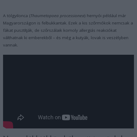
A tölgyilonca (
Thaumetopoea processionea
) hernyói például már
Magyarországon is felbukkantak. Ezek a kis szőrmókok nemcsak a
fákat pusztítják, de szőrszálaik komoly allergiás reakciókat
válthatnak ki emberekből – és még a kutyák, lovak is veszélyben
vannak.