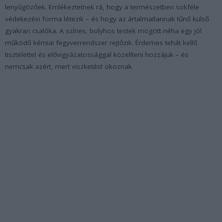
lenyűgözőek. Emlékeztetnek rá, hogy a természetben sokféle
védekezési forma létezik – és hogy az ártalmatlannak tűnő külső
gyakran csalóka. A színes, bolyhos testek mögött néha egy jól
működő kémiai fegyverrendszer rejtőzik. Érdemes tehát kellő
tisztelettel és elővigyázatossággal közelíteni hozzájuk – és
nemcsak azért, mert viszketést okoznak.