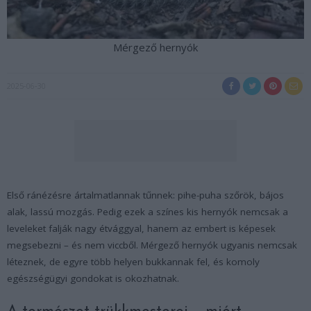
Mérgező hernyók
2025-06-30
Első ránézésre ártalmatlannak tűnnek: pihe-puha szőrök, bájos
alak, lassú mozgás. Pedig ezek a színes kis hernyók nemcsak a
leveleket falják nagy étvággyal, hanem az embert is képesek
megsebezni – és nem viccből. Mérgező hernyók ugyanis nemcsak
léteznek, de egyre több helyen bukkannak fel, és komoly
egészségügyi gondokat is okozhatnak.