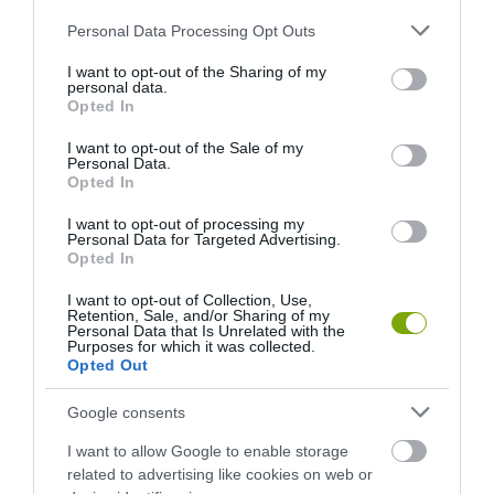
Please note that this website/app uses one or more Google
Personal Data Processing Opt Outs
services and may gather and store information including but
not limited to your visit or usage behaviour. You may click to
I want to opt-out of the Sharing of my
personal data.
grant or deny consent to Google and its third-party tags to
Opted In
use your data for below specified purposes in below Google
consent section.
I want to opt-out of the Sale of my
Personal Data.
Opted In
I want to opt-out of processing my
Personal Data for Targeted Advertising.
Opted In
I want to opt-out of Collection, Use,
Retention, Sale, and/or Sharing of my
Personal Data that Is Unrelated with the
Purposes for which it was collected.
Opted Out
Google consents
I want to allow Google to enable storage
ELŐZŐ CIKK
related to advertising like cookies on web or