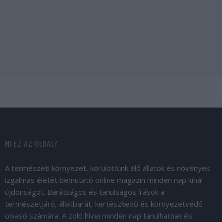
MI EZ AZ OLDAL?
A természeti környezet, körülöttünk élő állatok és növények
izgalmas életét bemutató online magazin minden nap kínál
újdonságot. Barátságos és tanulságos írások a
természetjáró, állatbarát, kertészkedő és környezetvédő
olvasó számára. A zöld hívei minden nap tanulhatnak és