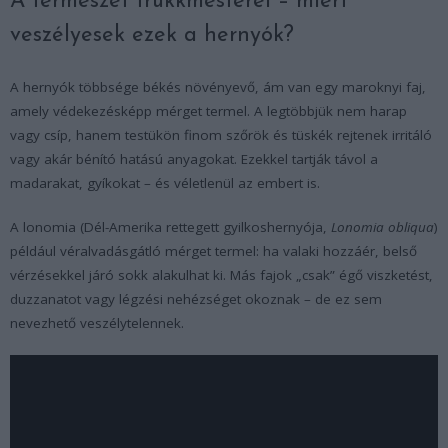
A természet trükkmesterei – miért
veszélyesek ezek a hernyók?
A hernyók többsége békés növényevő, ám van egy maroknyi faj,
amely védekezésképp mérget termel. A legtöbbjük nem harap
vagy csíp, hanem testükön finom szőrök és tüskék rejtenek irritáló
vagy akár bénító hatású anyagokat. Ezekkel tartják távol a
madarakat, gyíkokat – és véletlenül az embert is.
A lonomia (Dél-Amerika rettegett gyilkoshernyója,
Lonomia obliqua
)
például véralvadásgátló mérget termel: ha valaki hozzáér, belső
vérzésekkel járó sokk alakulhat ki. Más fajok „csak” égő viszketést,
duzzanatot vagy légzési nehézséget okoznak – de ez sem
nevezhető veszélytelennek.