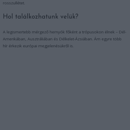
rosszullétet.
Hol találkozhatunk velük?
A legismertebb mérgező hernyók főként a trópusokon élnek – Dél-
Amerikában, Ausztráliában és Délkelet-Ázsiában. Ám egyre több
hír érkezik európai megjelenésükről is.