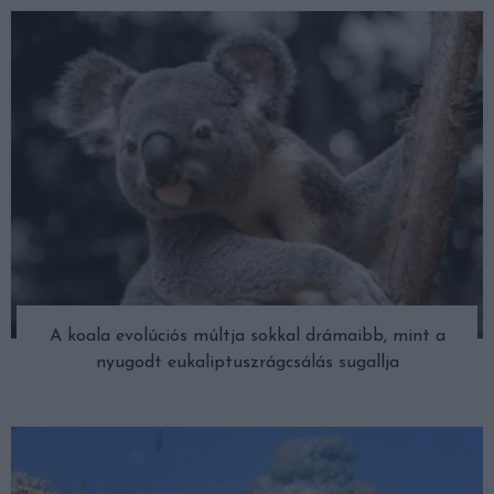
A koala evolúciós múltja sokkal drámaibb, mint a
nyugodt eukaliptuszrágcsálás sugallja