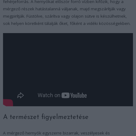
fehérjeforrás. A hernyókat először forró vízben kifőzik, hogy a
mérgező részek hatástalanná váljanak, majd megszárítják vagy
megpirítják. Füstölve, szárítva vagy olajon sütve is készülhetnek,
sok helyen köretként tálalják őket, főként a vidéki közösségekben.
A természet figyelmeztetése
A mérgező hernyók egyszerre bizarrak, veszélyesek és