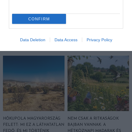
A KOALA EVOLÚCIÓS MÚLTJA
A KORALLZÁTONY NEM CSAK
SOKKAL DRÁMAIBB, MINT A
SZÍNES HALAKBÓL ÁLL: MOST
CONFIRM
NYUGODT
500 EDDIG ISMERETLEN
EUKALIPTUSZRÁGCSÁLÁS
LAKÓJÁT MUTATTA MEG
SUGALLJA
2026-08-06
Data Deletion
Data Access
Privacy Policy
2026-08-07
HŐKUPOLA MAGYARORSZÁG
NEM CSAK A RITKASÁGOK
FELETT: MI EZ A LÁTHATATLAN
BAJBAN VANNAK: A
FEDŐ, ÉS MI TÖRTÉNIK
HÉTKÖZNAPI MADARAK ÉS