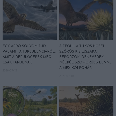
EGY APRÓ SÓLYOM TUD
A TEQUILA TITKOS HŐSEI
VALAMIT A TURBULENCIÁRÓL,
SZŐRÖS KIS ÉJSZAKAI
AMIT A REPÜLŐGÉPEK MÉG
BEPORZÓK: DENEVÉREK
CSAK TANULNAK
NÉLKÜL SZOMORÚBB LENNE
A MEXIKÓI POHÁR
2026-07-13
2026-07-10