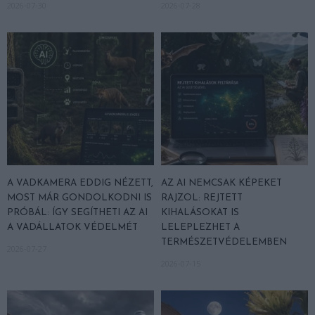
2026-07-30
2026-07-28
A VADKAMERA EDDIG NÉZETT,
AZ AI NEMCSAK KÉPEKET
MOST MÁR GONDOLKODNI IS
RAJZOL: REJTETT
PRÓBÁL: ÍGY SEGÍTHETI AZ AI
KIHALÁSOKAT IS
A VADÁLLATOK VÉDELMÉT
LELEPLEZHET A
TERMÉSZETVÉDELEMBEN
2026-07-27
2026-07-15