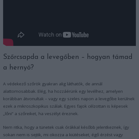
Szőrcsapda a levegőben – hogyan támad
a hernyó?
A védekező szőrök gyakran alig láthatók, de annál
alattomosabbak. Elég, ha hozzáérünk egy levélhez, amelyen
korábban átvonultak – vagy egy szeles napon a levegőbe kerülnek
ezek a mikroszkopikus szálak. Egyes fajok célzottan is képesek
„lőni” a szőreiket, ha veszélyt éreznek.
Nem ritka, hogy a tünetek csak órákkal később jelentkeznek, így
sokan nem is sejtik, mi okozza a kiütéseket, égő érzést vagy