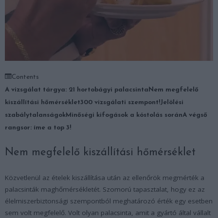
Contents
A vizsgálat tárgya: 21 hortobágyi palacsinta
Nem megfelelő
kiszállítási hőmérséklet
300 vizsgálati szempont!
Jelölési
szabálytalanságok
Minőségi kifogások a kóstolás során
A végső
rangsor: íme a top 3!
Nem megfelelő kiszállítási hőmérséklet
Közvetlenül az ételek kiszállítása után az ellenőrök megmérték a
palacsinták maghőmérsékletét. Szomorú tapasztalat, hogy ez az
élelmiszerbiztonsági szempontból meghatározó érték egy esetben
sem volt megfelelő. Volt olyan palacsinta, amit a gyártó által vállalt