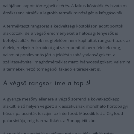
valójában kapott tömegbeli eltérés. A laikus kóstolók és hivatalos
érzékszervi bírálók a legtöbb termék minőségét is kifogásolták.
A termékteszt rangsorát a kedveltségi kóstoláson adott pontok
alakították, de a végső eredményeket a hatósági tényezők is
befolyásolták. Ennek megfelelően nem kaphattak rangsort azok az
ételek, melyek mikrobiológiai szempontból nem feleltek meg,
valamint pontlevonás járt a jelölési szabálytalanságokért, a
szállítási-átvételi maghőmérséklet miatti hiányosságokért, valamint
a termékek nettó tömegéből fakadó eltérésekért is.
A végső rangsor: íme a top 3!
A gyenge mezőny ellenére a végső sorrend a következőképp
alakult: első helyen végzett a
klasszikusnak mondható hortobágyi
húsos palacsinták tesztjén
az
Interfood
. Második lett a
Cityfood
palacsintája, míg harmadikként a
Bonappétit
zárt.
A
speciális palacsinták esetében
még a jelölési hibák miatti