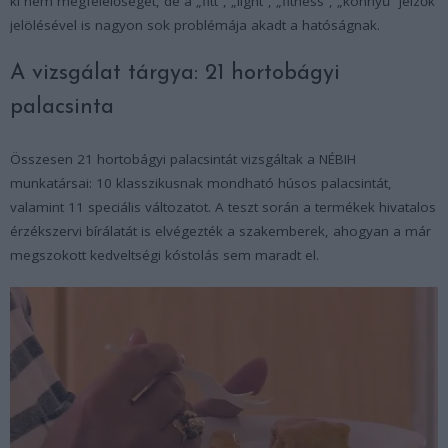
ki nem megfelelőséget, de a „fitt”, „light”, „fitness”, „könnyű” jelzők
jelölésével is nagyon sok problémája akadt a hatóságnak.
A vizsgálat tárgya: 21 hortobágyi
palacsinta
Összesen 21 hortobágyi palacsintát vizsgáltak a NÉBIH
munkatársai: 10 klasszikusnak mondható húsos palacsintát,
valamint 11 speciális változatot. A teszt során a termékek hivatalos
érzékszervi bírálatát is elvégezték a szakemberek, ahogyan a már
megszokott kedveltségi kóstolás sem maradt el.