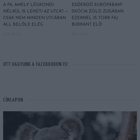
A FA, AMELY LÉGKONDI
ESŐERDŐ EURÓPÁBAN?
NÉLKÜL IS LEHŰTI AZ UTCÁT —
SKÓCIA ZÖLD ZUGÁBAN
CSAK NEM MINDEN UTCÁBAN
EZERNÉL IS TÖBB FAJ
ÁLL BELŐLE ELÉG
BUKKANT ELŐ
2026-06-05
2026-06-01
OTT VAGYUNK A FACEBOOKON IS!
CÍMLAPON