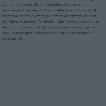
szempontból vizsgálták. A mikrobiológiai laboratóriumi
eredmények 21 termékből 7-nél mutattak ki nem kórokozónak
tekintendő, de szennyezettséget jelző mikroorganizmust. Ezek
jelenlétének hátterében feltehetően hibás konyhatechnológia, az
élelmiszerbiztonsági szabályok megszegése, konyhahigiéniai
hibák, nem megfelelő hőmérsékleten zajló készen tartás és
kiszállítás állhat.