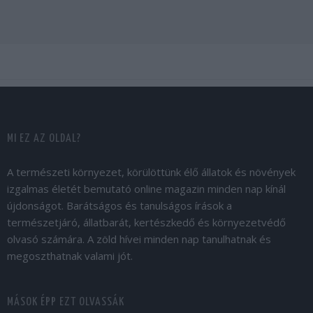
MI EZ AZ OLDAL?
A természeti környezet, körülöttünk élő állatok és növények
izgalmas életét bemutató online magazin minden nap kínál
újdonságot. Barátságos és tanulságos írások a
természetjáró, állatbarát, kertészkedő és környezetvédő
olvasó számára. A zöld hívei minden nap tanulhatnak és
megoszthatnak valami jót.
MÁSOK ÉPP EZT OLVASSÁK