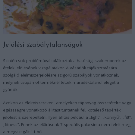
Jelölési szabálytalanságok
Szintén sok problémával találkoztak a hatósági szakemberek az
ételek jelölésének vizsgálatakor. A vásárlók tájékoztatására
szolgáló élelmiszerjelölésre szigorú szabályok vonatkoznak,
melynek csupán öt terméknél tettek maradéktalanul eleget a
gyártók.
Azokon az élelmiszereken, amelyeken tápanyag összetételre vagy
egészségre vonatkozó állítást tüntetnek fel, kötelező tápérték
jelölést is szerepeltetni. Ilyen állítás például a „light”, „könnyű”, „fitt”,
„fitness”. Ennek az előírásnak 7 speciális palacsinta nem felelt meg
a megvizsgált 11-ből.