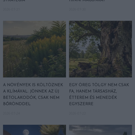
STRATÉGIA
HINNI MAGUNKAT
2026-07-31
2026-07-30
A NÖVÉNYEK IS KÖLTÖZNEK
EGY ÖREG TÖLGY NEM CSAK
A KLÍMÁVAL: JÖNNEK AZ ÚJ
FA, HANEM TÁRSASHÁZ,
BETOLAKODÓK, CSAK NEM
ÉTTEREM ÉS MENEDÉK
BŐRÖNDDEL
EGYSZERRE
2026-07-24
2026-07-22