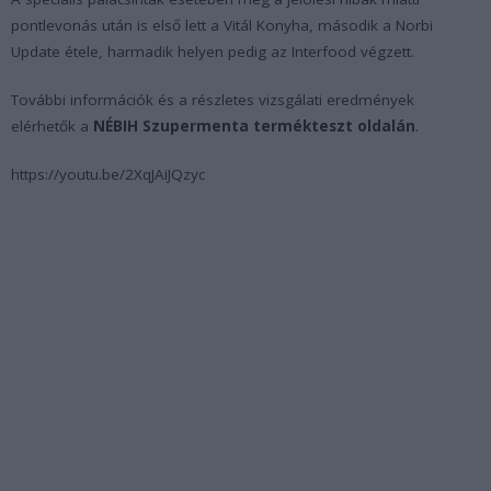
pontlevonás után is első lett a
Vitál Konyha
, második a
Norbi
Update
étele, harmadik helyen pedig az
Interfood
végzett.
További információk és a részletes vizsgálati eredmények
elérhetők a
NÉBIH Szupermenta termékteszt oldalán
.
https://youtu.be/2XqJAiJQzyc