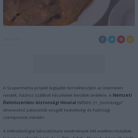
2016-11-10
A Szupermenta projekt legújabb terméktesztjén az interneten
rendelt, házhoz szállított készételek kerültek terítékre. A
Nemzeti
Élelmiszerlánc-biztonsági Hivatal
(NÉBIH) 21 „hortobágyi”
elnevezésű palacsintát vizsgált kedveltségi és hatósági
szempontok mentén.
A mikrobiológiai laboratóriumi eredmények hét esetben mutattak