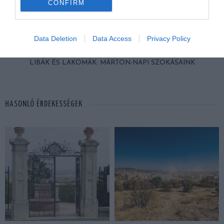
ELŐZŐ CIKK
CONFIRM
11 MAGÁVAL RAGADÓ, DÍJNYERTES FOTÓ
Data Deletion
Data Access
Privacy Policy
KÖVETKEZŐ CIKK
LIBÁK ÉS LAKOMÁK: MÁRTON-NAPI SZOKÁSAINK
HASONLÓ ÉRDEKESSÉGEK