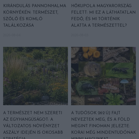
KIRÁNDULÁS PANNONHALMA
HŐKUPOLA MAGYARORSZÁG
KÖRNYÉKÉN: TERMÉSZET,
FELETT: MI EZ A LÁTHATATLAN
SZŐLŐ ÉS KOMLÓ
FEDŐ, ÉS MI TÖRTÉNIK
TALÁLKOZÁSA
ALATTA A TERMÉSZETTEL?
2026-08-04
2026-08-03
A TERMÉSZET NEM SZERETI
A TUDÓSOK 262 ÚJ FAJT
AZ EGYHANGÚSÁGOT: A
NEVEZTEK MEG, ÉS A FÖLD
VÁLTOZATOS NÖVÉNYZET
MEGINT FINOMAN JELEZTE:
ASZÁLY IDEJÉN IS OKOSABB
KORAI MÉG MINDENTUDÓNAK