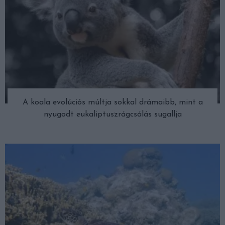
A koala evolúciós múltja sokkal drámaibb, mint a
nyugodt eukaliptuszrágcsálás sugallja