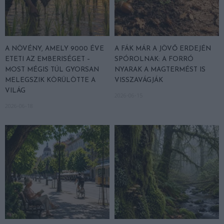
A NÖVÉNY, AMELY 9000 ÉVE
A FÁK MÁR A JÖVŐ ERDEJÉN
ETETI AZ EMBERISÉGET –
SPÓROLNAK: A FORRÓ
MOST MÉGIS TÚL GYORSAN
NYARAK A MAGTERMÉST IS
MELEGSZIK KÖRÜLÖTTE A
VISSZAVÁGJÁK
VILÁG
2026-06-15
2026-06-18