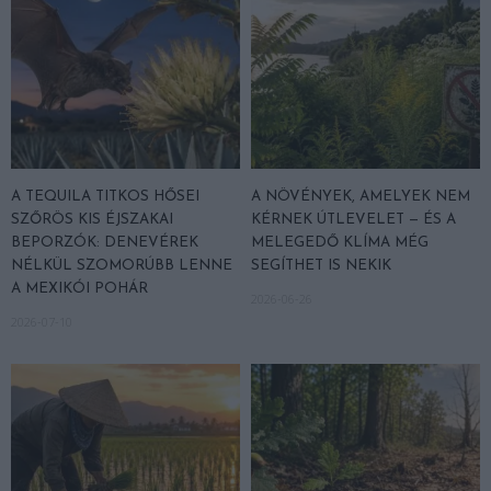
A TEQUILA TITKOS HŐSEI
A NÖVÉNYEK, AMELYEK NEM
SZŐRÖS KIS ÉJSZAKAI
KÉRNEK ÚTLEVELET — ÉS A
BEPORZÓK: DENEVÉREK
MELEGEDŐ KLÍMA MÉG
NÉLKÜL SZOMORÚBB LENNE
SEGÍTHET IS NEKIK
A MEXIKÓI POHÁR
2026-06-26
2026-07-10