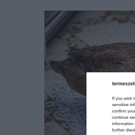
termeszet
If you wish 
sensitive in
confirm you
continue se
information 
further disc