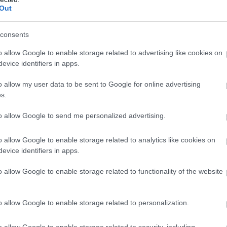
Out
 is elismerjék: ő a világ legtehetségesebb kacsája, miután
consents
sshez is benyújtották hivatalos elismerésre.
o allow Google to enable storage related to advertising like cookies on
evice identifiers in apps.
o allow my user data to be sent to Google for online advertising
s.
to allow Google to send me personalized advertising.
o allow Google to enable storage related to analytics like cookies on
evice identifiers in apps.
o allow Google to enable storage related to functionality of the website
o allow Google to enable storage related to personalization.
o allow Google to enable storage related to security, including