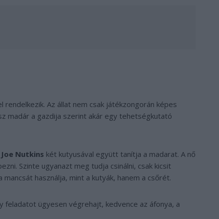
el rendelkezik. Az állat nem csak játékzongorán képes
sz madár a gazdija szerint akár egy tehetségkutató
,
Joe Nutkins
két kutyusával együtt tanítja a madarat. A nő
zni. Szinte ugyanazt meg tudja csinálni, csak kicsit
 mancsát használja, mint a kutyák, hanem a csőrét.
y feladatot ügyesen végrehajt, kedvence az áfonya, a