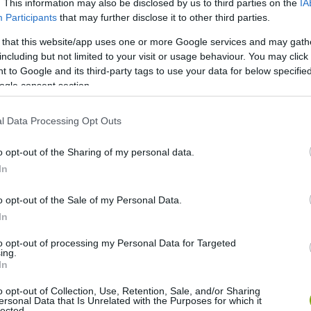
. This information may also be disclosed by us to third parties on the
IA
Participants
that may further disclose it to other third parties.
 that this website/app uses one or more Google services and may gath
including but not limited to your visit or usage behaviour. You may click 
utóbb valamelyik csapat is fantáziát lát majd benne.
 to Google and its third-party tags to use your data for below specifi
orogni, sőt bújócskázni is.
ogle consent section.
l Data Processing Opt Outs
o opt-out of the Sharing of my personal data.
In
o opt-out of the Sale of my Personal Data.
In
to opt-out of processing my Personal Data for Targeted
ing.
In
o opt-out of Collection, Use, Retention, Sale, and/or Sharing
ersonal Data that Is Unrelated with the Purposes for which it
lected.