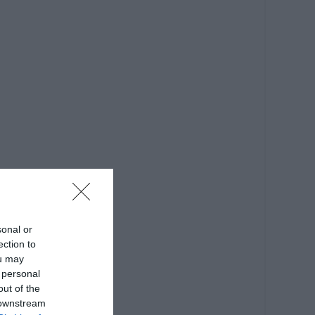
sonal or
ection to
ou may
 personal
out of the
 downstream