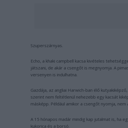
Szuperszárnyas.
Echo, a khaki campbell kacsa kivételes tehetségg
játszani, de akár a csengőt is megnyomja. A pima
versenyen is indulhatna.
Gazdája, az angliai Harwich-ban élő kutyakiképző
szerint nem feltétlenül nehezebb egy kacsát kiképe
másképp. Például amikor a csengőt nyomja, nem a
A 15 hónapos madár mindig kap jutalmat is, ha eg
kukorica és a borsó.