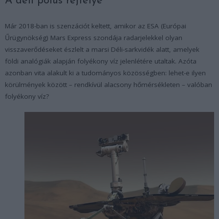
A déli pólus rejtélye
Már 2018-ban is szenzációt keltett, amikor az ESA (Európai
Űrügynökség) Mars Express szondája radarjelekkel olyan
visszaverődéseket észlelt a marsi Déli-sarkvidék alatt, amelyek
földi analógiák alapján folyékony víz jelenlétére utaltak. Azóta
azonban vita alakult ki a tudományos közösségben: lehet-e ilyen
körülmények között – rendkívül alacsony hőmérsékleten – valóban
folyékony víz?