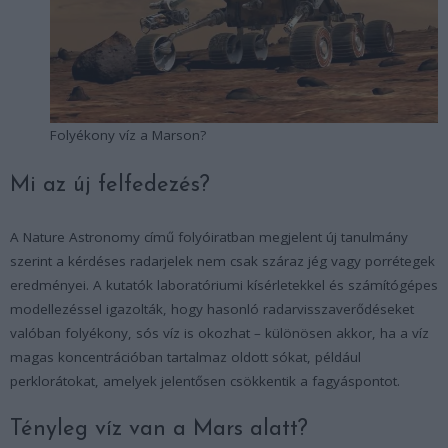
Folyékony víz a Marson?
Mi az új felfedezés?
A Nature Astronomy című folyóiratban megjelent új tanulmány
szerint a kérdéses radarjelek nem csak száraz jég vagy porrétegek
eredményei. A kutatók laboratóriumi kísérletekkel és számítógépes
modellezéssel igazolták, hogy hasonló radarvisszaverődéseket
valóban folyékony, sós víz is okozhat – különösen akkor, ha a víz
magas koncentrációban tartalmaz oldott sókat, például
perklorátokat, amelyek jelentősen csökkentik a fagyáspontot.
Tényleg víz van a Mars alatt?