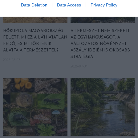
Data Deletion
Data Access
Privacy Policy
HŐKUPOLA MAGYARORSZÁG
A TERMÉSZET NEM SZERETI
FELETT: MI EZ A LÁTHATATLAN
AZ EGYHANGÚSÁGOT: A
FEDŐ, ÉS MI TÖRTÉNIK
VÁLTOZATOS NÖVÉNYZET
ALATTA A TERMÉSZETTEL?
ASZÁLY IDEJÉN IS OKOSABB
STRATÉGIA
2026-08-03
2026-07-31