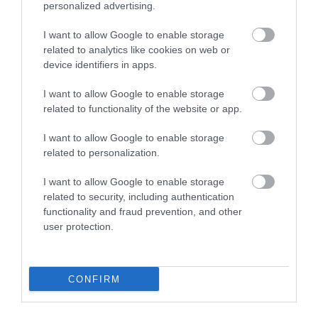
personalized advertising.
I want to allow Google to enable storage
related to analytics like cookies on web or
device identifiers in apps.
I want to allow Google to enable storage
related to functionality of the website or app.
I want to allow Google to enable storage
A KORALLZÁTONY NEM CSAK
NEM CSAK A FÖLD
related to personalization.
SZÍNES HALAKBÓL ÁLL: MOST
SZOMJAZIK: LÉGKÖRI ASZÁLY
500 EDDIG ISMERETLEN
SZÍVJA KI A VIZET A
I want to allow Google to enable storage
LAKÓJÁT MUTATTA MEG
NÖVÉNYEKBŐL
related to security, including authentication
2026-08-06
2026-08-04
functionality and fraud prevention, and other
user protection.
CONFIRM