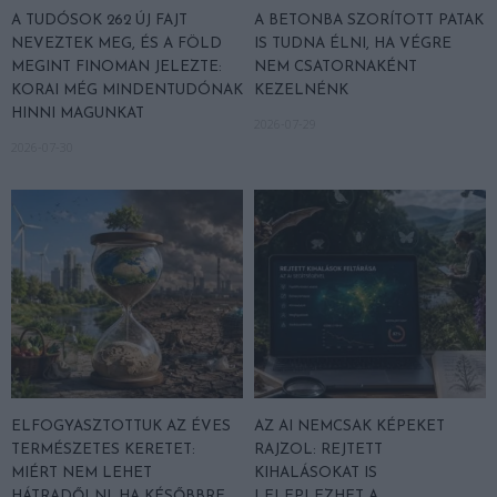
A TUDÓSOK 262 ÚJ FAJT
A BETONBA SZORÍTOTT PATAK
NEVEZTEK MEG, ÉS A FÖLD
IS TUDNA ÉLNI, HA VÉGRE
MEGINT FINOMAN JELEZTE:
NEM CSATORNAKÉNT
KORAI MÉG MINDENTUDÓNAK
KEZELNÉNK
HINNI MAGUNKAT
2026-07-29
2026-07-30
ELFOGYASZTOTTUK AZ ÉVES
AZ AI NEMCSAK KÉPEKET
TERMÉSZETES KERETET:
RAJZOL: REJTETT
MIÉRT NEM LEHET
KIHALÁSOKAT IS
HÁTRADŐLNI, HA KÉSŐBBRE
LELEPLEZHET A