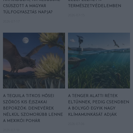
CSÚSZOTT A MAGYAR
TERMÉSZETVÉDELEMBEN
TÚLFOGYASZTÁS NAPJA?
2026-07-15
2026-07-17
A TEQUILA TITKOS HŐSEI
A TENGER ALATTI RÉTEK
SZŐRÖS KIS ÉJSZAKAI
ELTŰNNEK, PEDIG CSENDBEN
BEPORZÓK: DENEVÉREK
A BOLYGÓ EGYIK NAGY
NÉLKÜL SZOMORÚBB LENNE
KLÍMAMUNKÁSÁT ADJÁK
A MEXIKÓI POHÁR
2026-07-06
2026-07-10