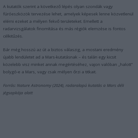
A kutatók szerint a következő lépés olyan szondák vagy
fúróeszközök tervezése lehet, amelyek képesek lenne közvetlenül
elérni ezeket a mélyen fekvő területeket. Emellett a
radarvizsgálatok finomítása és más régiók elemzése is fontos
célkitűzés.
Bár még hosszú az út a biztos válaszig, a mostani eredmény
újabb lendületet ad a Mars-kutatásnak – és talán egy kicsit
közelebb visz minket annak megértéséhez, vajon valóban „halott”
bolygó-e a Mars, vagy csak mélyen őrzi a titkait.
Forrás: Nature Astronomy (2024), radaralapú kutatás a Mars déli
jégsapkája alatt