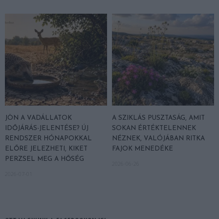
JÖN A VADÁLLATOK
A SZIKLÁS PUSZTASÁG, AMIT
IDŐJÁRÁS-JELENTÉSE? ÚJ
SOKAN ÉRTÉKTELENNEK
RENDSZER HÓNAPOKKAL
NÉZNEK, VALÓJÁBAN RITKA
ELŐRE JELEZHETI, KIKET
FAJOK MENEDÉKE
PERZSEL MEG A HŐSÉG
2026-06-26
2026-07-01