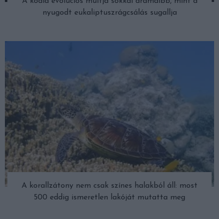
A koala evolúciós múltja sokkal drámaibb, mint a
nyugodt eukaliptuszrágcsálás sugallja
A korallzátony nem csak színes halakból áll: most
500 eddig ismeretlen lakóját mutatta meg