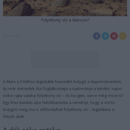
Folyékony víz a Marson?
2025-05-22
A Mars a Földhöz leginkább hasonlító bolygó a Naprendszerben,
és már évtizedek óta foglalkoztatja a tudományt a kérdés: vajon
volt-e rajta valaha folyékony víz – és ha igen, van-e még most is?
Egy friss kutatás újra fellobbantotta a reményt, hogy a vörös
bolygón még ma is előfordulhat folyékony víz – legalábbis a
felszín alatt.