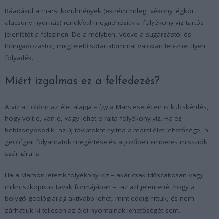
Ráadásul a marsi körülmények (extrém hideg, vékony légkör,
alacsony nyomás) rendkívül megnehezítik a folyékony víz tartós
jelenlétét a felszínen. De a mélyben, védve a sugárzástól és
hőingadozástól, megfelelő sótartalommal valóban létezhet ilyen
folyadék.
Miért izgalmas ez a felfedezés?
A víz a Földön az élet alapja – így a Mars esetében is kulcskérdés,
hogy volt-e, van-e, vagy lehet-e rajta folyékony víz. Ha ez
bebizonyosodik, az új távlatokat nyitna a marsi élet lehetősége, a
geológiai folyamatok megértése és a jövőbeli emberes missziók
számára is.
Ha a Marson létezik folyékony víz – akár csak időszakosan vagy
mikroszkopikus tavak formájában –, az azt jelentené, hogy a
bolygó geológiailag aktívabb lehet, mint eddig hittük, és nem
zárhatjuk ki teljesen az élet nyomainak lehetőségét sem.