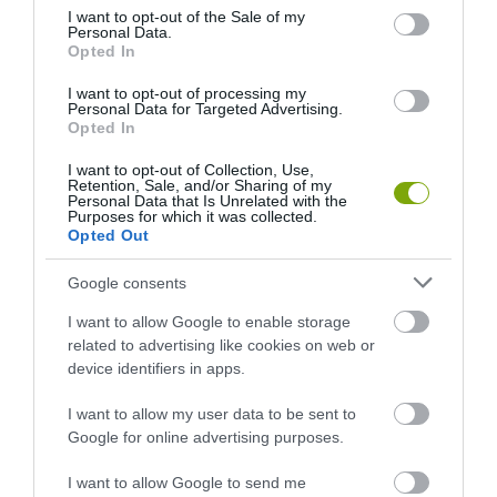
consent section.
I want to opt-out of the Sale of my
Personal Data.
Opted In
I want to opt-out of processing my
Personal Data for Targeted Advertising.
Opted In
ELŐZŐ CIKK
I want to opt-out of Collection, Use,
Retention, Sale, and/or Sharing of my
MIÉRT NEM TEREM A MAGRÓL ÜLTETETT CITROMFA? – A
Personal Data that Is Unrelated with the
Purposes for which it was collected.
CITRUSOS CSALÓDÁSOK BIOLÓGIÁJA
Opted Out
Google consents
KÖVETKEZŐ CIKK
VÍZBE VETETT KÜLDETÉS – A LAZACOK HŐSIES HAZATÉRÉSE A
I want to allow Google to enable storage
SZAPORODÁS OLTÁRÁN
related to advertising like cookies on web or
device identifiers in apps.
I want to allow my user data to be sent to
HASONLÓ ÉRDEKESSÉGEK
Google for online advertising purposes.
I want to allow Google to send me