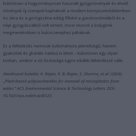
különösen a hagyományosan használt gyógynövények és ehető
növények új szerepet kaphatnak a modern környezetvédelemben.
Az okra és a görögszéna eddig főként a gasztronómiából és a
népi gyógyászatból volt ismert, most viszont a bolygónk
megmentésében is kulcsszerephez juthatnak.
Ez a felfedezés nemcsak tudományos jelentőségű, hanem
gyakorlati és globális hatású is lehet – különösen egy olyan
korban, amikor a víz tisztasága egyre inkább létkérdéssé válik.
Hivatkozott kutatás: K. Rajan, K. B. Rajan, S. Sharma, et al. (2024).
„Plant-based polysaccharides for removal of microplastics from
water.” ACS Environmental Science & Technology Letters. DOI:
10.1021/acs.estlett.4c00123