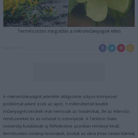
Természetes megoldás a mikroműanyagok ellen
2025-05-16
A mikroműanyagok jelenléte világszerte súlyos környezeti
problémát jelent: ezek az apró, 5 milliméternél kisebb
műanyagrészecskék már nemcsak az óceánokat, de az édesvízi
rendszereket és az ivóvizet is szennyezik. A Tarleton State
University kutatóinak új felfedezése azonban reményt kínál:
természetes növényi kivonatok, köztük az okra (más néven bámia)