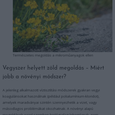
Természetes megoldás a mikroműanyagok ellen
Vegyszer helyett zöld megoldás – Miért
jobb a növényi módszer?
A jelenleg alkalmazott víztisztítási módszerek gyakran vegyi
koagulánsokat használnak (például polialumínium-kloridot),
amelyek maradványai szintén szennyezhetik a vizet, vagy
másodlagos problémákat okozhatnak. A növényi alapú
megoldások ezzel szemben biológiailag lebomlanak, nem