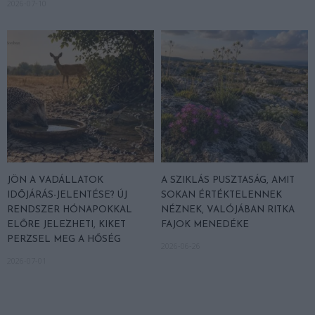
2026-07-10
JÖN A VADÁLLATOK
A SZIKLÁS PUSZTASÁG, AMIT
IDŐJÁRÁS-JELENTÉSE? ÚJ
SOKAN ÉRTÉKTELENNEK
RENDSZER HÓNAPOKKAL
NÉZNEK, VALÓJÁBAN RITKA
ELŐRE JELEZHETI, KIKET
FAJOK MENEDÉKE
PERZSEL MEG A HŐSÉG
2026-06-26
2026-07-01