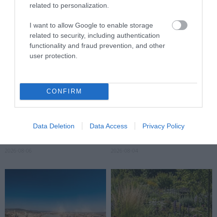
related to personalization.
I want to allow Google to enable storage
related to security, including authentication
functionality and fraud prevention, and other
user protection.
CONFIRM
A KORALLZÁTONY NEM CSAK
NEM CSAK A FÖLD
SZÍNES HALAKBÓL ÁLL: MOST
SZOMJAZIK: LÉGKÖRI ASZÁLY
Data Deletion
Data Access
Privacy Policy
500 EDDIG ISMERETLEN
SZÍVJA KI A VIZET A
LAKÓJÁT MUTATTA MEG
NÖVÉNYEKBŐL
2026-08-06
2026-08-04