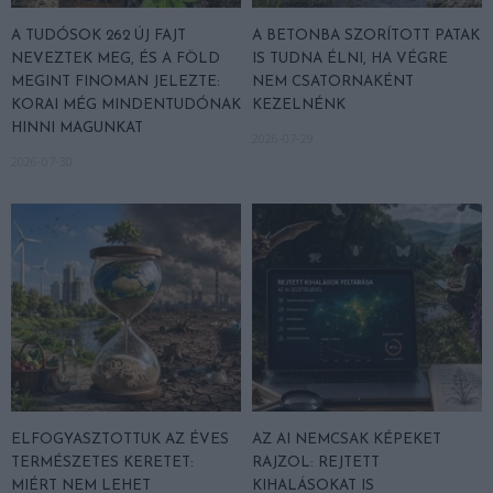
A TUDÓSOK 262 ÚJ FAJT
A BETONBA SZORÍTOTT PATAK
NEVEZTEK MEG, ÉS A FÖLD
IS TUDNA ÉLNI, HA VÉGRE
MEGINT FINOMAN JELEZTE:
NEM CSATORNAKÉNT
KORAI MÉG MINDENTUDÓNAK
KEZELNÉNK
HINNI MAGUNKAT
2026-07-29
2026-07-30
ELFOGYASZTOTTUK AZ ÉVES
AZ AI NEMCSAK KÉPEKET
TERMÉSZETES KERETET:
RAJZOL: REJTETT
MIÉRT NEM LEHET
KIHALÁSOKAT IS