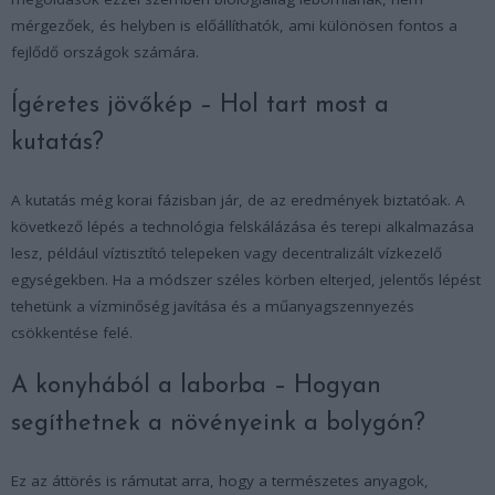
mérgezőek, és helyben is előállíthatók, ami különösen fontos a
fejlődő országok számára.
Ígéretes jövőkép – Hol tart most a
kutatás?
A kutatás még korai fázisban jár, de az eredmények biztatóak. A
következő lépés a technológia felskálázása és terepi alkalmazása
lesz, például víztisztító telepeken vagy decentralizált vízkezelő
egységekben. Ha a módszer széles körben elterjed, jelentős lépést
tehetünk a vízminőség javítása és a műanyagszennyezés
csökkentése felé.
A konyhából a laborba – Hogyan
segíthetnek a növényeink a bolygón?
Ez az áttörés is rámutat arra, hogy a természetes anyagok,