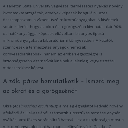
A Tarleton State University vegyészei természetes nyálkás növényi
kivonatokat vizsgáltak, amelyek képesek koagulálni, azaz
összetapasztani a vízben úszó mikroműanyagokat. A kísérletek
során kiderült, hogy az okra és a görögszéna kivonatai akár 90%-
os hatékonysággal képesek eltávolítani bizonyos típusú
mikroműanyagokat a laboratóriumi környezetben. A kutatók
szerint ezek a természetes anyagok nemcsak
környezetbarátabbak, hanem az emberi egészségre is
biztonságosabb alternatívát kínálnak a jelenlegi vegyi tisztítási
módszerekhez képest.
A zöld páros bemutatkozik – Ismerd meg
az okrát és a görögszénát
Okra (
Abelmoschus esculentus
): a meleg éghajlatot kedvelő növény
Afrikából és Dél-Ázsiából származik. Hosszúkás termése enyhén
nyálkás, ami főzés során sűrítő hatású – ez a tulajdonsága most a
mikroműanyagok elleni harcban is előnyére válik. Gazdag C-