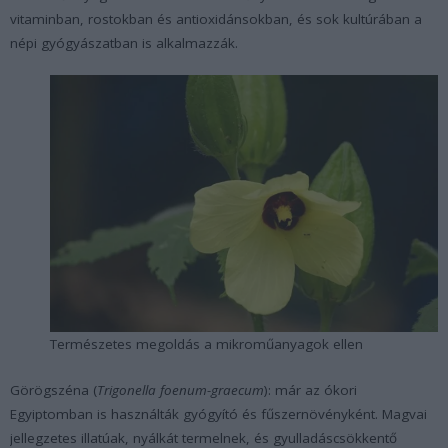
vitaminban, rostokban és antioxidánsokban, és sok kultúrában a
népi gyógyászatban is alkalmazzák.
Természetes megoldás a mikroműanyagok ellen
Görögszéna (
Trigonella foenum-graecum
): már az ókori
Egyiptomban is használták gyógyító és fűszernövényként. Magvai
jellegzetes illatúak, nyálkát termelnek, és gyulladáscsökkentő