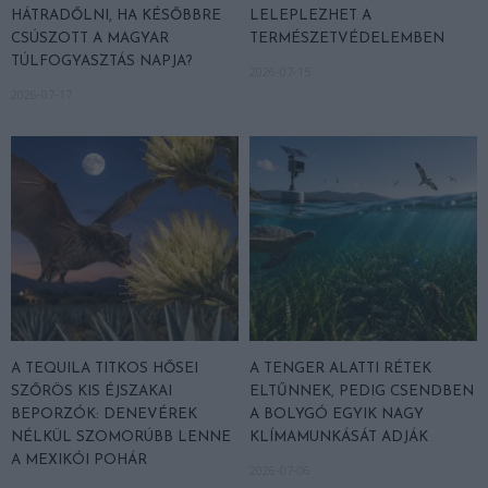
HÁTRADŐLNI, HA KÉSŐBBRE
LELEPLEZHET A
CSÚSZOTT A MAGYAR
TERMÉSZETVÉDELEMBEN
TÚLFOGYASZTÁS NAPJA?
2026-07-15
2026-07-17
A TEQUILA TITKOS HŐSEI
A TENGER ALATTI RÉTEK
SZŐRÖS KIS ÉJSZAKAI
ELTŰNNEK, PEDIG CSENDBEN
BEPORZÓK: DENEVÉREK
A BOLYGÓ EGYIK NAGY
NÉLKÜL SZOMORÚBB LENNE
KLÍMAMUNKÁSÁT ADJÁK
A MEXIKÓI POHÁR
2026-07-06