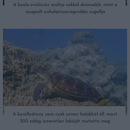
A koala evolúciós múltja sokkal drámaibb, mint a
nyugodt eukaliptuszrágcsálás sugallja
A korallzátony nem csak színes halakból áll: most
500 eddig ismeretlen lakóját mutatta meg