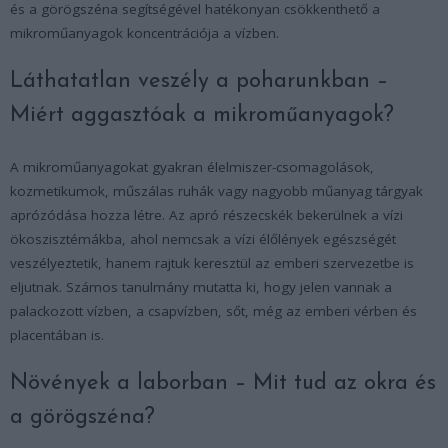
és a görögszéna segítségével hatékonyan csökkenthető a
mikroműanyagok koncentrációja a vízben.
Láthatatlan veszély a poharunkban –
Miért aggasztóak a mikroműanyagok?
A mikroműanyagokat gyakran élelmiszer-csomagolások,
kozmetikumok, műszálas ruhák vagy nagyobb műanyag tárgyak
aprózódása hozza létre. Az apró részecskék bekerülnek a vízi
ökoszisztémákba, ahol nemcsak a vízi élőlények egészségét
veszélyeztetik, hanem rajtuk keresztül az emberi szervezetbe is
eljutnak. Számos tanulmány mutatta ki, hogy jelen vannak a
palackozott vízben, a csapvízben, sőt, még az emberi vérben és
placentában is.
Növények a laborban – Mit tud az okra és
a görögszéna?