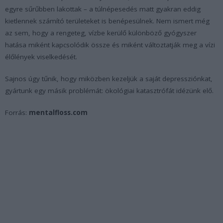
egyre sűrűbben lakottak – a túlnépesedés matt gyakran eddig
kietlennek számító területeket is benépesülnek. Nem ismert még
az sem, hogy a rengeteg, vízbe kerülő különböző gyógyszer
hatása miként kapcsolódik össze és miként változtatják meg a vízi
élőlények viselkedését.
Sajnos úgy tűnik, hogy miközben kezeljük a saját depressziónkat,
gyártunk egy másik problémát: ökológiai katasztrófát idézünk elő.
Forrás:
mentalfloss.com