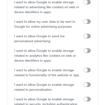
I want to allow Google to enable storage
HŐKUPOLA MAGYARORSZÁG
NEM CSAK A RITKASÁGOK
related to advertising like cookies on web or
FELETT: MI EZ A LÁTHATATLAN
BAJBAN VANNAK: A
device identifiers in apps.
FEDŐ, ÉS MI TÖRTÉNIK
HÉTKÖZNAPI MADARAK ÉS
ALATTA A TERMÉSZETTEL?
PILLANGÓK CSENDES
I want to allow my user data to be sent to
ELTŰNÉSE A NAGYOBB
Google for online advertising purposes.
2026-08-03
VÉSZJEL
I want to allow Google to send me
2026-08-03
personalized advertising.
I want to allow Google to enable storage
related to analytics like cookies on web or
device identifiers in apps.
I want to allow Google to enable storage
related to functionality of the website or app.
I want to allow Google to enable storage
related to personalization.
A TUDÓSOK 262 ÚJ FAJT
ÖTVEN ÉVIG ROSSZ NÉVEN
I want to allow Google to enable storage
NEVEZTEK MEG, ÉS A FÖLD
LAPULT EGY KARDFOGÚ
related to security, including authentication