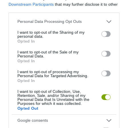
Downstream Participants
that may further disclose it to other
third parties.
Please note that this website/app uses one or more Google
Personal Data Processing Opt Outs
services and may gather and store information including but
A KOALA EVOLÚCIÓS MÚLTJA
A KORALLZÁTONY NEM CSAK
not limited to your visit or usage behaviour. You may click to
I want to opt-out of the Sharing of my
personal data.
SOKKAL DRÁMAIBB, MINT A
SZÍNES HALAKBÓL ÁLL: MOST
grant or deny consent to Google and its third-party tags to
Opted In
NYUGODT
500 EDDIG ISMERETLEN
use your data for below specified purposes in below Google
EUKALIPTUSZRÁGCSÁLÁS
LAKÓJÁT MUTATTA MEG
consent section.
I want to opt-out of the Sale of my
SUGALLJA
Personal Data.
2026-08-06
Opted In
2026-08-07
I want to opt-out of processing my
Personal Data for Targeted Advertising.
Opted In
I want to opt-out of Collection, Use,
Retention, Sale, and/or Sharing of my
Personal Data that Is Unrelated with the
Purposes for which it was collected.
Opted Out
Google consents