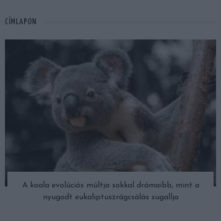
CÍMLAPON
A koala evolúciós múltja sokkal drámaibb, mint a
nyugodt eukaliptuszrágcsálás sugallja