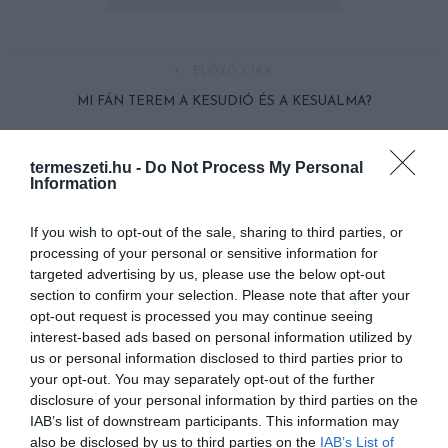
ELŐZŐ CIKK
MI FÁN TEREM A KESUDIÓ ÉS A KESUALMA?
KÖVETKEZŐ CIKK
termeszeti.hu -
Do Not Process My Personal
Information
10 NEM MINDENNAPI SPORT, AMIRŐL TALÁN MÉG SOSEM
HALLOTTÁL
If you wish to opt-out of the sale, sharing to third parties, or
processing of your personal or sensitive information for
targeted advertising by us, please use the below opt-out
section to confirm your selection. Please note that after your
HASONLÓ ÉRDEKESSÉGEK
opt-out request is processed you may continue seeing
interest-based ads based on personal information utilized by
us or personal information disclosed to third parties prior to
your opt-out. You may separately opt-out of the further
disclosure of your personal information by third parties on the
IAB’s list of downstream participants. This information may
also be disclosed by us to third parties on the
IAB’s List of