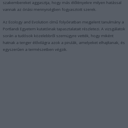
szakembereket aggasztja, hogy más élőlényekre milyen hatással
vannak az óriási mennyiségben fogyasztott szerek.
Az Ecology and Evolution című folyóiratban megjelent tanulmány a
Portlandi Egyetem kutatóinak tapasztalatait részletezi. A vizsgálatok
során a tudósok közelebbről szemügyre vették, hogy miként
hatnak a tenger élővilágra azok a pirulák, amelyeket elhajítanak, és
egyszerűen a természetben végzik.