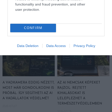
MEGINT FINOMAN JELEZTE:
MACSKA LELETE – AZTÁN
functionality and fraud prevention, and other
KORAI MÉG MINDENTUDÓNAK
VALAKI VÉGRE RÁNÉZETT
user protection.
HINNI MAGUNKAT
RENDESEN
2026-07-30
2026-07-28
CONFIRM
Data Deletion
Data Access
Privacy Policy
A VADKAMERA EDDIG NÉZETT,
AZ AI NEMCSAK KÉPEKET
MOST MÁR GONDOLKODNI IS
RAJZOL: REJTETT
PRÓBÁL: ÍGY SEGÍTHETI AZ AI
KIHALÁSOKAT IS
A VADÁLLATOK VÉDELMÉT
LELEPLEZHET A
TERMÉSZETVÉDELEMBEN
2026-07-27
2026-07-15