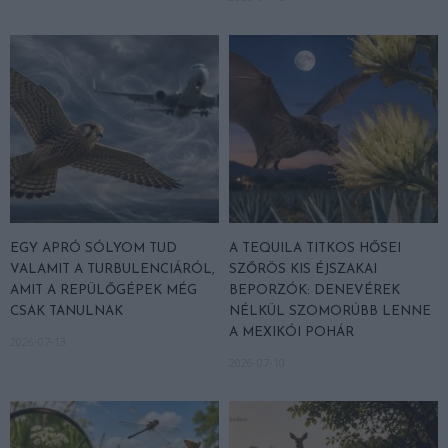
EGY APRÓ SÓLYOM TUD
A TEQUILA TITKOS HŐSEI
VALAMIT A TURBULENCIÁRÓL,
SZŐRÖS KIS ÉJSZAKAI
AMIT A REPÜLŐGÉPEK MÉG
BEPORZÓK: DENEVÉREK
CSAK TANULNAK
NÉLKÜL SZOMORÚBB LENNE
A MEXIKÓI POHÁR
2026-07-13
2026-07-10