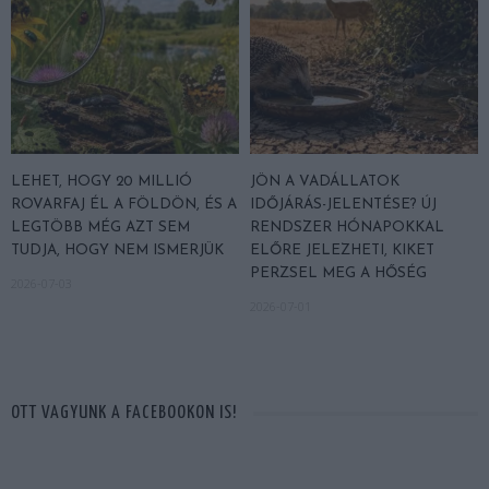
LEHET, HOGY 20 MILLIÓ
JÖN A VADÁLLATOK
ROVARFAJ ÉL A FÖLDÖN, ÉS A
IDŐJÁRÁS-JELENTÉSE? ÚJ
LEGTÖBB MÉG AZT SEM
RENDSZER HÓNAPOKKAL
TUDJA, HOGY NEM ISMERJÜK
ELŐRE JELEZHETI, KIKET
PERZSEL MEG A HŐSÉG
2026-07-03
2026-07-01
OTT VAGYUNK A FACEBOOKON IS!