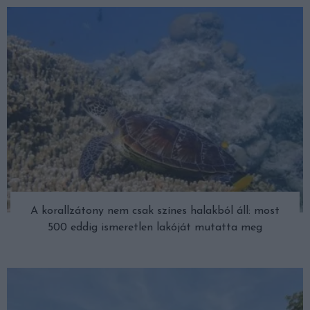
A korallzátony nem csak színes halakból áll: most
500 eddig ismeretlen lakóját mutatta meg