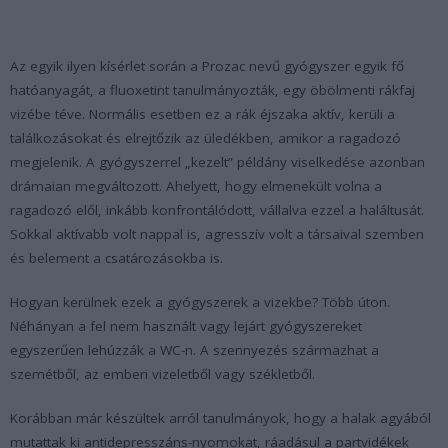
Az egyik ilyen kísérlet során a Prozac nevű gyógyszer egyik fő
hatóanyagát, a fluoxetint tanulmányozták, egy öbölmenti rákfaj
vizébe téve. Normális esetben ez a rák éjszaka aktív, kerüli a
találkozásokat és elrejtőzik az üledékben, amikor a ragadozó
megjelenik. A gyógyszerrel „kezelt” példány viselkedése azonban
drámaian megváltozott. Ahelyett, hogy elmenekült volna a
ragadozó elől, inkább konfrontálódott, vállalva ezzel a haláltusát.
Sokkal aktívabb volt nappal is, agresszív volt a társaival szemben
és belement a csatározásokba is.
Hogyan kerülnek ezek a gyógyszerek a vizekbe? Több úton.
Néhányan a fel nem használt vagy lejárt gyógyszereket
egyszerűen lehúzzák a WC-n. A szennyezés származhat a
szemétből, az emberi vizeletből vagy székletből.
Korábban már készültek arról tanulmányok, hogy a halak agyából
mutattak ki antidepresszáns-nyomokat, ráadásul a partvidékek