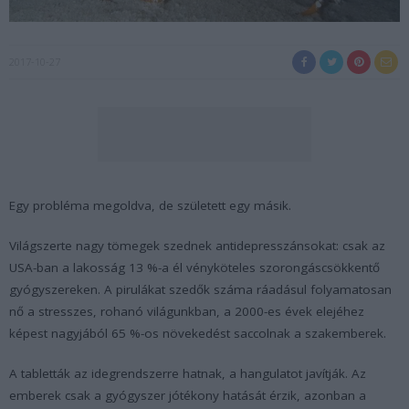
2017-10-27
Egy probléma megoldva, de született egy másik.
Világszerte nagy tömegek szednek antidepresszánsokat: csak az
USA-ban a lakosság 13 %-a él vényköteles szorongáscsökkentő
gyógyszereken. A pirulákat szedők száma ráadásul folyamatosan
nő a stresszes, rohanó világunkban, a 2000-es évek elejéhez
képest nagyjából 65 %-os növekedést saccolnak a szakemberek.
A tabletták az idegrendszerre hatnak, a hangulatot javítják. Az
emberek csak a gyógyszer jótékony hatását érzik, azonban a