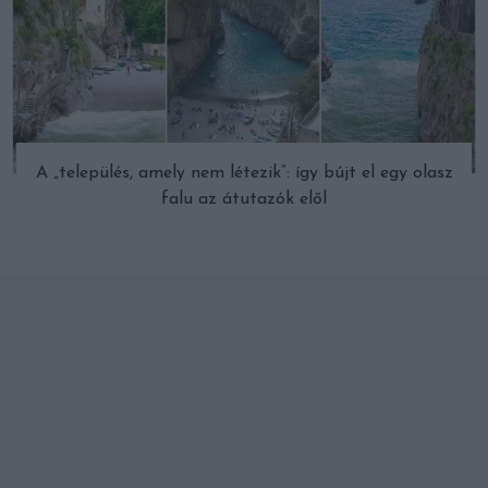
A „település, amely nem létezik”: így bújt el egy olasz
falu az átutazók elől