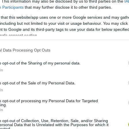
. This information may also be disclosed by us to third parties on the
IA
Participants
that may further disclose it to other third parties.
 that this website/app uses one or more Google services and may gath
including but not limited to your visit or usage behaviour. You may click 
 to Google and its third-party tags to use your data for below specifi
ogle consent section.
övetsége
l Data Processing Opt Outs
o opt-out of the Sharing of my personal data.
 jól látható, ahogy a gazdák egész egyszerűen kinyitják a
In
sföldek felé. A madarak ösztönösen keresik a számukra
 különféle lárvákat. Ezek a kártevők komoly pusztítást
o opt-out of the Sale of my Personal Data.
ban tartani őket. A kacsák azonban természetes módon
In
ját táplálékukat is biztosítják.
to opt-out of processing my Personal Data for Targeted
ing.
on keresztül szabadon mozoghatnak a rizsföldeken. Ez
In
 a talaj szerkezetét is javítja, hiszen a kacsák mozgása
o opt-out of Collection, Use, Retention, Sale, and/or Sharing
panyagot biztosít.
ersonal Data that Is Unrelated with the Purposes for which it
lected.