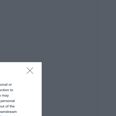
sonal or
ection to
ou may
 personal
out of the
 downstream