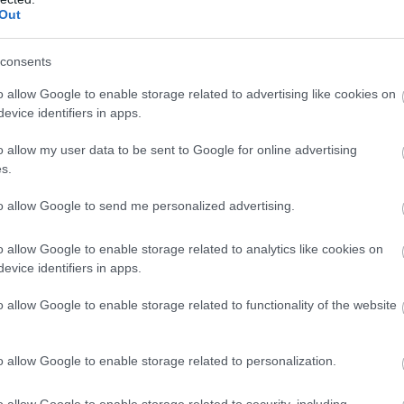
Out
consents
o allow Google to enable storage related to advertising like cookies on
evice identifiers in apps.
o allow my user data to be sent to Google for online advertising
s.
to allow Google to send me personalized advertising.
o allow Google to enable storage related to analytics like cookies on
evice identifiers in apps.
o allow Google to enable storage related to functionality of the website
kinek jó
o allow Google to enable storage related to personalization.
an látható állatokat biztosította, úgy fogalmazott: „Ez az
ermelők jelentős összeget spórolhatnak, hiszen kevesebb
o allow Google to enable storage related to security, including