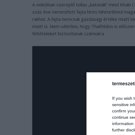
A videóban szereplő tollas „katonák” mind Khaki C
száz éve nemesített fajta híres hihetetlenül mag
rakhat. A fajta nemcsak gazdasági értéke miatt 
miatt is. Nem véletlen, hogy Thaiföldön is előszer
feltételeket biztosítanak számukra.
termeszet
If you wish 
sensitive in
confirm you
continue se
information 
further disc