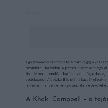
2020-09-25
Egy látványos drónfelvétel futott végig a közös
rizsföldre Thaiföldön. A jelenet elsőre akár egy á
ősi, de ma is rendkívül hatékony mezőgazdasági m
védekezést. A betakarítás után a kacsák ellepik a 
lárvákra – mindenre, ami potenciális kártevő lehet
A Khaki Campbell – a toj