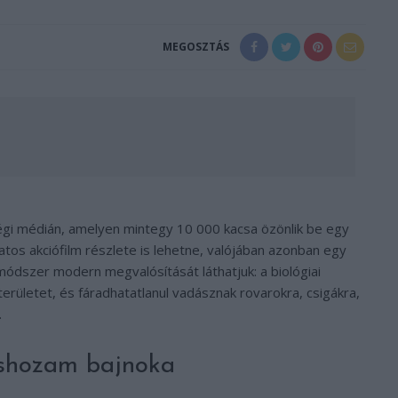
MEGOSZTÁS
ségi médián, amelyen mintegy 10 000 kacsa özönlik be egy
llatos akciófilm részlete is lehetne, valójában azonban egy
ódszer modern megvalósítását láthatjuk: a biológiai
területet, és fáradhatatlanul vadásznak rovarokra, csigákra,
.
áshozam bajnoka