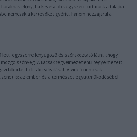
hatalmas előny, ha kevesebb vegyszert juttatunk a talajba
sbe nemcsak a kártevőket gyéríti, hanem hozzájárul a
 lett: egyszerre lenyűgöző és szórakoztató látni, ahogy
gy mozgó szőnyeg. A kacsák fegyelmezetlenül fegyelmezett
azdálkodás bölcs kreativitását. A videó nemcsak
üzenet is: az ember és a természet együttműködéséből