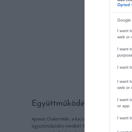
Opted 
Google 
I want t
web or d
I want t
purpose
I want 
I want t
web or d
I want t
Együttműködés, ami minden
or app.
I want t
Apiwat Chalermklin, a kacsatenyésztő, aki a videób
együttműködés mindkét félnek hasznos.” A rizst
I want t