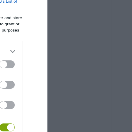
B’s List of
er and store
to grant or
ed purposes