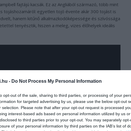
ampbell fajtájú kacsák. Ez az Angliából származó, több mint
as tojáshozamáról: egyetlen tojó évente akár 300 tojást is
kedvelt, hanem kitűnő alkalmazkodóképessége és szívóssága
etettel tenyésztik, hiszen a meleg, vizes élőhelyek ideális
i.hu -
Do Not Process My Personal Information
to opt-out of the sale, sharing to third parties, or processing of your per
formation for targeted advertising by us, please use the below opt-out s
r selection. Please note that after your opt-out request is processed y
eing interest-based ads based on personal information utilized by us or
disclosed to third parties prior to your opt-out. You may separately opt-
losure of your personal information by third parties on the IAB’s list of