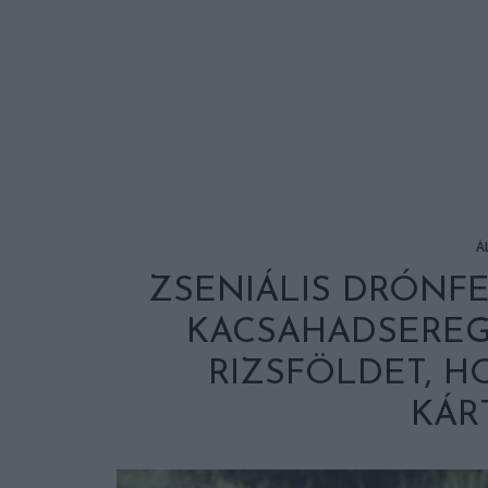
Á
ZSENIÁLIS DRÓNF
KACSAHADSERE
RIZSFÖLDET, H
KÁR