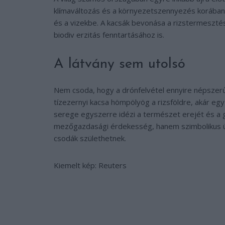
klímaváltozás és a környezetszennyezés korában 
és a vizekbe. A kacsák bevonása a rizstermeszté
biodiv erzitás fenntartásához is.
A látvány sem utolsó
Nem csoda, hogy a drónfelvétel ennyire népszerű
tízezernyi kacsa hömpölyög a rizsföldre, akár e
serege egyszerre idézi a természet erejét és a g
mezőgazdasági érdekesség, hanem szimbolikus 
csodák születhetnek.
Kiemelt kép: Reuters