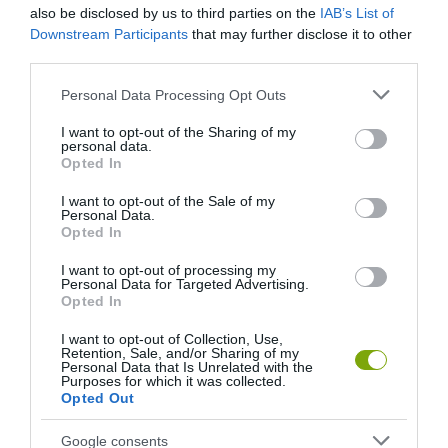
also be disclosed by us to third parties on the
IAB’s List of
Downstream Participants
that may further disclose it to other
third parties.
Please note that this website/app uses one or more Google
Personal Data Processing Opt Outs
services and may gather and store information including but
not limited to your visit or usage behaviour. You may click to
I want to opt-out of the Sharing of my
personal data.
grant or deny consent to Google and its third-party tags to
Opted In
use your data for below specified purposes in below Google
consent section.
I want to opt-out of the Sale of my
Personal Data.
Opted In
I want to opt-out of processing my
Personal Data for Targeted Advertising.
Opted In
I want to opt-out of Collection, Use,
Retention, Sale, and/or Sharing of my
Personal Data that Is Unrelated with the
Purposes for which it was collected.
Opted Out
Google consents