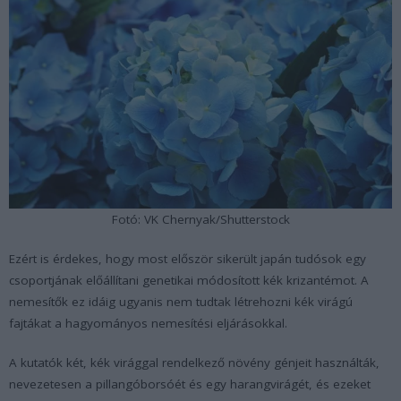
Fotó: VK Chernyak/Shutterstock
Ezért is érdekes, hogy most először sikerült japán tudósok egy
csoportjának előállítani genetikai módosított kék krizantémot. A
nemesítők ez idáig ugyanis nem tudtak létrehozni kék virágú
fajtákat a hagyományos nemesítési eljárásokkal.
A kutatók két, kék virággal rendelkező növény génjeit használták,
nevezetesen a pillangóborsóét és egy harangvirágét, és ezeket