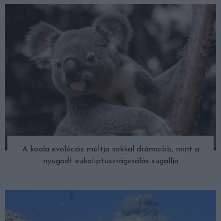
A koala evolúciós múltja sokkal drámaibb, mint a
nyugodt eukaliptuszrágcsálás sugallja