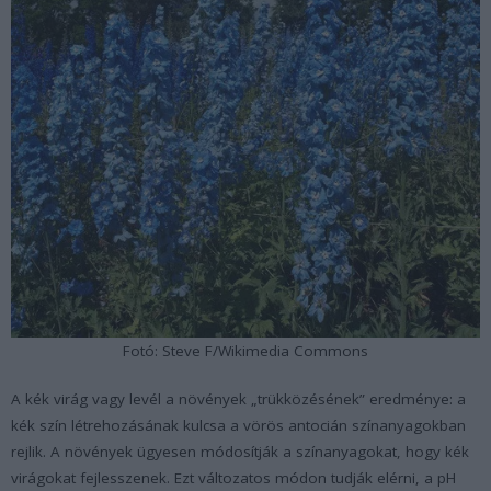
Fotó: Steve F/Wikimedia Commons
A kék virág vagy levél a növények „trükközésének” eredménye: a
kék szín létrehozásának kulcsa a vörös antocián színanyagokban
rejlik. A növények ügyesen módosítják a színanyagokat, hogy kék
virágokat fejlesszenek. Ezt változatos módon tudják elérni, a pH