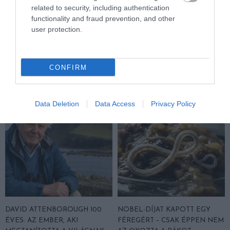
related to security, including authentication
functionality and fraud prevention, and other
user protection.
EGY ELSÜLLYEDT HAJÓ
NEM MINDENKI MENEKÜLT
TEXTILJEI ÚJRA ÖSSZEÁLLTAK:
POMPEJIBEN: LEHET, HOGY
A RUHA, AMELY TÚLÉLTE A
EGY ORVOS A VÉGSŐKIG
TENGERT
SEGÍTENI PRÓBÁLT
CONFIRM
2026-06-29
2026-06-23
Data Deletion
Data Access
Privacy Policy
DAVID ATTENBOROUGH 100
NOBEL-DÍJAT KAPOTT EGY
ÉVES: AZ EMBER, AKI
FÉREGÉRT – CSAK ÉPPEN NEM