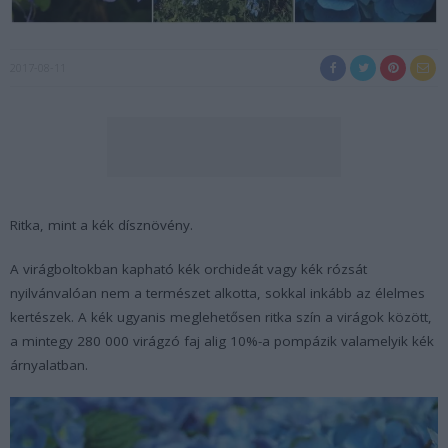
2017-08-11
Ritka, mint a kék dísznövény.
A virágboltokban kapható kék orchideát vagy kék rózsát
nyilvánvalóan nem a természet alkotta, sokkal inkább az élelmes
kertészek. A kék ugyanis meglehetősen ritka szín a virágok között,
a mintegy 280 000 virágzó faj alig 10%-a pompázik valamelyik kék
árnyalatban.