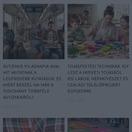
AUTIZMUS VILÁGNAPJA 2026:
TOJÁSFESTÉSI TECHNIKÁK: ÍGY
MIT MUTATNAK A
LESZ A HÚSVÉTI TOJÁSBÓL
LEGFRISSEBB KUTATÁSOK, ÉS
KIS LABOR, NÉPMŰVÉSZET ÉS
MIÉRT BESZÉL MA MÁR A
CSALÁDI TÚLÉLŐPROJEKT
TUDOMÁNY TÖBBFÉLE
EGYSZERRE
AUTIZMUSRÓL?
2026-04-01
2026-04-02