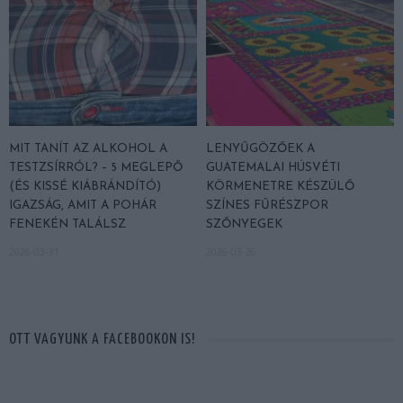
MIT TANÍT AZ ALKOHOL A
LENYŰGÖZŐEK A
TESTZSÍRRÓL? – 5 MEGLEPŐ
GUATEMALAI HÚSVÉTI
(ÉS KISSÉ KIÁBRÁNDÍTÓ)
KÖRMENETRE KÉSZÜLŐ
IGAZSÁG, AMIT A POHÁR
SZÍNES FŰRÉSZPOR
FENEKÉN TALÁLSZ
SZŐNYEGEK
2026-03-31
2026-03-26
OTT VAGYUNK A FACEBOOKON IS!