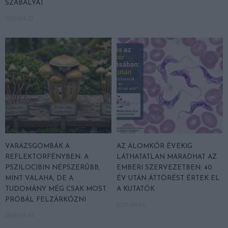
SZABÁLYÁT
2026-04-22
VARÁZSGOMBÁK A
AZ ÁLOMKÓR ÉVEKIG
REFLEKTORFÉNYBEN: A
LÁTHATATLAN MARADHAT AZ
PSZILOCIBIN NÉPSZERŰBB,
EMBERI SZERVEZETBEN: 40
MINT VALAHA, DE A
ÉV UTÁN ÁTTÖRÉST ÉRTEK EL
TUDOMÁNY MÉG CSAK MOST
A KUTATÓK
PRÓBÁL FELZÁRKÓZNI
2026-04-05
2026-04-14