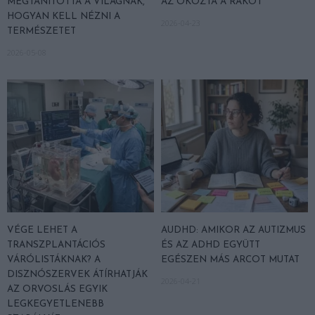
MEGTANÍTOTTA A VILÁGNAK,
AZ OKOZTA A RÁKOT
HOGYAN KELL NÉZNI A
2026-04-23
TERMÉSZETET
2026-05-08
VÉGE LEHET A
AUDHD: AMIKOR AZ AUTIZMUS
TRANSZPLANTÁCIÓS
ÉS AZ ADHD EGYÜTT
VÁRÓLISTÁKNAK? A
EGÉSZEN MÁS ARCOT MUTAT
DISZNÓSZERVEK ÁTÍRHATJÁK
2026-04-21
AZ ORVOSLÁS EGYIK
LEGKEGYETLENEBB