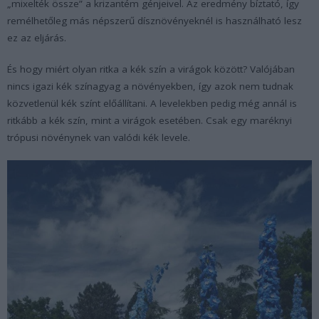
„mixelték össze” a krizantém génjeivel. Az eredmény bíztató, így
remélhetőleg más népszerű dísznövényeknél is használható lesz
ez az eljárás.
És hogy miért olyan ritka a kék szín a virágok között? Valójában
nincs igazi kék színagyag a növényekben, így azok nem tudnak
közvetlenül kék színt előállítani. A levelekben pedig még annál is
ritkább a kék szín, mint a virágok esetében. Csak egy maréknyi
trópusi növénynek van valódi kék levele.