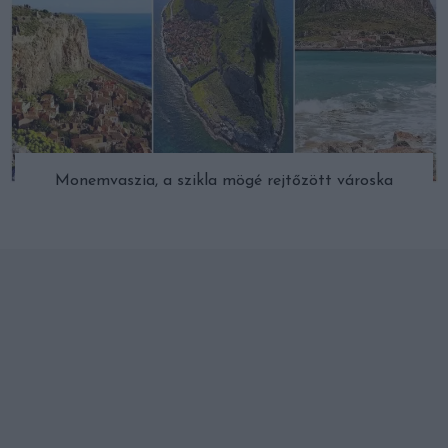
Monemvaszia, a szikla mögé rejtőzött városka