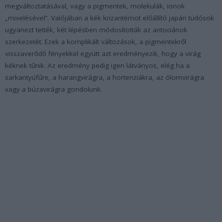
megváltoztatásával, vagy a pigmentek, molekulák, ionok
„mixelésével”. Valójában a kék krizantémot előállító japán tudósok
ugyanezt tették, két lépésben módosították az antociánok
szerkezetét. Ezek a komplikált változások, a pigmentekről
visszaverődő fényekkel együtt azt eredményezik, hogy a virág
kéknek tűnik. Az eredmény pedig igen látványos, elég ha a
sarkantyúfűre, a harangvirágra, a hortenziákra, az ólomvirágra
vagy a búzavirágra gondolunk.