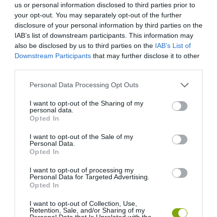
us or personal information disclosed to third parties prior to
your opt-out. You may separately opt-out of the further
disclosure of your personal information by third parties on the
IAB’s list of downstream participants. This information may
also be disclosed by us to third parties on the
IAB’s List of
Downstream Participants
that may further disclose it to other
third parties.
Please note that this website/app uses one or more Google
Personal Data Processing Opt Outs
services and may gather and store information including but
not limited to your visit or usage behaviour. You may click to
I want to opt-out of the Sharing of my
personal data.
grant or deny consent to Google and its third-party tags to
Opted In
use your data for below specified purposes in below Google
consent section.
I want to opt-out of the Sale of my
Personal Data.
Opted In
I want to opt-out of processing my
ELŐZŐ CIKK
Personal Data for Targeted Advertising.
Opted In
HIHETETLEN: A MÉHRAJ 2 NAPIG KÖVETETT EGY AUTÓT, HOGY
KISZABADÍTSÁK A CSAPDÁBA ESETT KIRÁLYNŐT
I want to opt-out of Collection, Use,
Retention, Sale, and/or Sharing of my
Personal Data that Is Unrelated with the