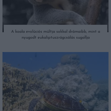
A koala evolúciós múltja sokkal drámaibb, mint a
nyugodt eukaliptuszrágcsálás sugallja