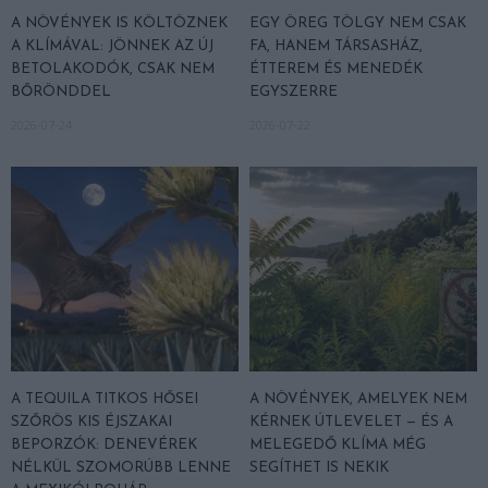
A NÖVÉNYEK IS KÖLTÖZNEK
EGY ÖREG TÖLGY NEM CSAK
A KLÍMÁVAL: JÖNNEK AZ ÚJ
FA, HANEM TÁRSASHÁZ,
BETOLAKODÓK, CSAK NEM
ÉTTEREM ÉS MENEDÉK
BŐRÖNDDEL
EGYSZERRE
2026-07-24
2026-07-22
A TEQUILA TITKOS HŐSEI
A NÖVÉNYEK, AMELYEK NEM
SZŐRÖS KIS ÉJSZAKAI
KÉRNEK ÚTLEVELET — ÉS A
BEPORZÓK: DENEVÉREK
MELEGEDŐ KLÍMA MÉG
NÉLKÜL SZOMORÚBB LENNE
SEGÍTHET IS NEKIK