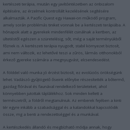
kertészeti terápia, miután egy javítóintézetben az önbizalom
építésére, az érzelmek kontrollált kezelésének segítésére
alkalmazták. A Pacific Quest egy Hawaii-on működő program,
amely során problémás tiniket vonnak be a kertészeti terápiába. A
hónapok alatt a gyerekek mindenfélét csinálnak a kertben, az
ültetéstől egészen a szüretelésig, sőt, még a saját terményükből
főznek is. A kertészeti terápia nyugodt, stabil környezet biztosít,
ami nem változik, ez lehetővé teszi a zűrös, lármás otthonokból
érkező gyereke számára a megnyugvást, elcsendesedést.
A földdel való munka jó érzést biztosít, ez evolúciós örökségünk
lehet. Vadászó-gyűjtögető őseink előnybe részesítették a bőtermő,
gazdag flórával és faunával rendelkező területeket, ahol
könnyebben jutottak táplálékhoz. Sok minden kellett a
természetről, a földről megtanulniuk. Az emberek fejében a kinti
tér egyre inkább a szabadsággal és a kalandokkal kapcsolódik
össze, mg a benti a rendezettséggel és a munkával.
A kertészkedés állandó és megbízható módja annak, hogy