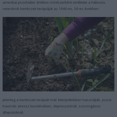
amerikai pszichiáter értékes módszerként említette a háborús
veteránok kertészeti terápiáját az 1940-es, 50-es években.
Jelenleg a kertészeti terápiát már kiterjedtebben használják, poszt-
traumás stressz kezelésében, depressziónál, szorongásos
állapotoknál.