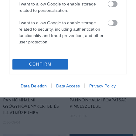
ARBORÉTUMBA
SZŐLŐ ÉS KOMLÓ
I want to allow Google to enable storage
TALÁLKOZÁSA
related to personalization.
2026-08-04
2026-08-04
I want to allow Google to enable storage
related to security, including authentication
functionality and fraud prevention, and other
user protection.
CONFIRM
Data Deletion
Data Access
Privacy Policy
KIRÁNDULÁS A
KIRÁNDULÁS A
PANNONHALMI
PANNONHALMI FŐAPÁTSÁG
GYÓGYNÖVÉNYKERTBE ÉS
PINCÉSZETÉBE
ILLATMÚZEUMBA
2026-08-04
2026-08-04