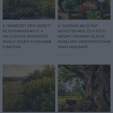
A TERMÉSZET NEM SZERETI
A TUDÓSOK 262 ÚJ FAJT
AZ EGYHANGÚSÁGOT: A
NEVEZTEK MEG, ÉS A FÖLD
VÁLTOZATOS NÖVÉNYZET
MEGINT FINOMAN JELEZTE:
ASZÁLY IDEJÉN IS OKOSABB
KORAI MÉG MINDENTUDÓNAK
STRATÉGIA
HINNI MAGUNKAT
2026-07-31
2026-07-30