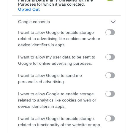
Purposes for which it was collected.
KÖVETKEZŐ CIKK
Opted Out
ÁLMOS MINDENNAPOK: 20 KÉP, AMIKOR VALAKIT
SZUNYÓKÁLÁSON KAPTAK
Google consents
I want to allow Google to enable storage
related to advertising like cookies on web or
device identifiers in apps.
HASONLÓ ÉRDEKESSÉGEK
I want to allow my user data to be sent to
Google for online advertising purposes.
I want to allow Google to send me
personalized advertising.
I want to allow Google to enable storage
related to analytics like cookies on web or
device identifiers in apps.
I want to allow Google to enable storage
KIRÁNDULÁS A
KIRÁNDULÁS PANNONHALMA
related to functionality of the website or app.
PANNONHALMI
KÖRNYÉKÉN: TERMÉSZET,