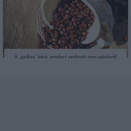
A „gyilkos” kávé, amelyet senkinek nem ajánlunk!