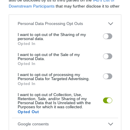
Downstream Participants
that may further disclose it to other
third parties.
Please note that this website/app uses one or more Google
Personal Data Processing Opt Outs
services and may gather and store information including but
not limited to your visit or usage behaviour. You may click to
I want to opt-out of the Sharing of my
personal data.
grant or deny consent to Google and its third-party tags to
Opted In
use your data for below specified purposes in below Google
consent section.
I want to opt-out of the Sale of my
Personal Data.
Opted In
KIRÁNDULÁS A
KIRÁNDULÁS PANNONHALMA
I want to opt-out of processing my
PANNONHALMI
KÖRNYÉKÉN: TERMÉSZET,
Personal Data for Targeted Advertising.
Opted In
ARBORÉTUMBA
SZŐLŐ ÉS KOMLÓ
TALÁLKOZÁSA
2026-08-04
I want to opt-out of Collection, Use,
2026-08-04
Retention, Sale, and/or Sharing of my
Personal Data that Is Unrelated with the
Purposes for which it was collected.
Opted Out
Google consents