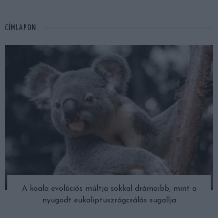
CÍMLAPON
A koala evolúciós múltja sokkal drámaibb, mint a
nyugodt eukaliptuszrágcsálás sugallja