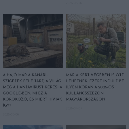
2026-05-26
A HAJÓ MÁR A KANÁRI-
MÁR A KERT VÉGÉBEN IS OTT
SZIGETEK FELÉ TART, A VILÁG
LEHETNEK: EZÉRT INDULT BE
MEG A HANTAVÍRUST KERESI A
ILYEN KORÁN A 2026-OS
GOOGLE-BEN: MI EZ A
KULLANCSSZEZON
KÓROKOZÓ, ÉS MIÉRT HÍVJÁK
MAGYARORSZÁGON
ÍGY?
2026-04-07
2026-05-06