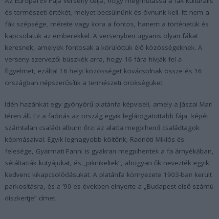
Az Európai Év Fája verseny célja, hogy megmutassa a fák kulturális
és természeti értékét, melyet becsülnünk és óvnunk kell. Itt nem a
fák szépsége, mérete vagy kora a fontos, hanem a történetük és
kapcsolatuk az emberekkel. A versenyben ugyanis olyan fákat
keresnek, amelyek fontosak a körülöttük élő közösségeknek. A
verseny szervezői büszkék arra, hogy 16 fára hívják fel a
figyelmet, ezáltal 16 helyi közösséget kovácsolnak össze és 16
országban népszerűsítik a természeti örökségüket.
Idén hazánkat egy gyönyörű platánfa képviseli, amely a Jászai Mari
téren áll. Ez a faóriás az ország egyik leglátogatottabb fája, képét
számtalan családi album őrzi az alatta megpihenő családtagok
képmásaival. Egyik legnagyobb költőnk, Radnóti Miklós és
felesége, Gyarmati Fanni is gyakran megpihentek a fa árnyékában,
sétáltatták kutyájukat, és „piknikeltek”, ahogyan ők nevezték egyik
kedvenc kikapcsolódásukat. A platánfa környezete 1903-ban került
parkosításra, és a ’90-es években elnyerte a „Budapest első számú
díszkertje” címet.