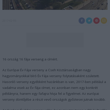
2017-02-05
16 ország 16 fája verseng a címért.
Az Európai Év Fája verseny a Cseh Köztársaságban nagy
hagyományokkal bíró Év Fája verseny folytatásaként született.
Hasonló verseny egyébként hazánkban is van, 2017-ben például a
vadalma viseli az Év fája címet, ez azonban nem egy konkrét
példányra, hanem egy fafajra hívja fel a figyelmet. Az európai
verseny döntőjébe a részt vevő országok győztesei jutnak tovább.