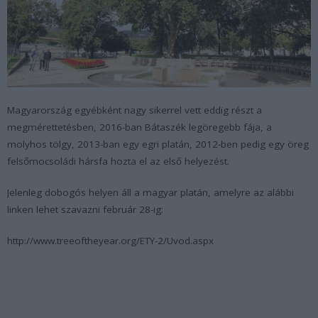
Magyarország egyébként nagy sikerrel vett eddig részt a
megmérettetésben, 2016-ban Bátaszék legöregebb fája, a
molyhos tölgy, 2013-ban egy egri platán, 2012-ben pedig egy öreg
felsőmocsoládi hársfa hozta el az első helyezést.
Jelenleg dobogós helyen áll a magyar platán, amelyre az alábbi
linken lehet szavazni február 28-ig:
http://www.treeoftheyear.org/ETY-2/Uvod.aspx