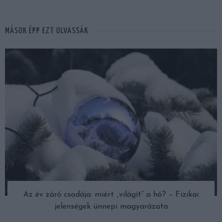
MÁSOK ÉPP EZT OLVASSÁK
Az év záró csodája: miért „világít” a hó? – Fizikai
jelenségek ünnepi magyarázata