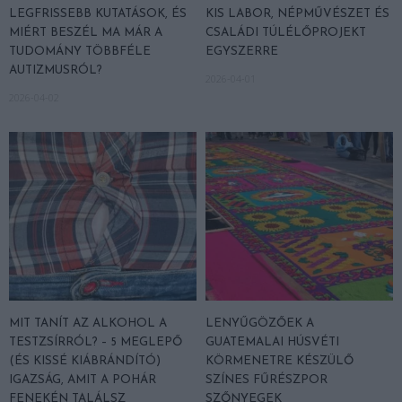
LEGFRISSEBB KUTATÁSOK, ÉS
KIS LABOR, NÉPMŰVÉSZET ÉS
MIÉRT BESZÉL MA MÁR A
CSALÁDI TÚLÉLŐPROJEKT
TUDOMÁNY TÖBBFÉLE
EGYSZERRE
AUTIZMUSRÓL?
2026-04-01
2026-04-02
MIT TANÍT AZ ALKOHOL A
LENYŰGÖZŐEK A
TESTZSÍRRÓL? – 5 MEGLEPŐ
GUATEMALAI HÚSVÉTI
(ÉS KISSÉ KIÁBRÁNDÍTÓ)
KÖRMENETRE KÉSZÜLŐ
IGAZSÁG, AMIT A POHÁR
SZÍNES FŰRÉSZPOR
FENEKÉN TALÁLSZ
SZŐNYEGEK