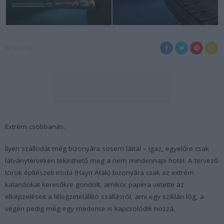
2019-07-30
Extrém csobbanás.
Ilyen szállodát még bizonyára sosem láttál – igaz, egyelőre csak
látványterveken tekinthető meg a nem mindennapi hotel. A tervező
török építészeti iroda (Hayri Atak) bizonyára csak az extrém
kalandokat keresőkre gondolt, amikor papírra vetette az
elképzeléseit a lélegzetelállító szállásról, ami egy sziklán lóg, a
végén pedig még egy medence is kapcsolódik hozzá.