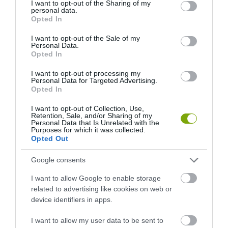
not limited to your visit or usage behaviour. You may click to
I want to opt-out of the Sharing of my
personal data.
grant or deny consent to Google and its third-party tags to
Opted In
use your data for below specified purposes in below Google
consent section.
I want to opt-out of the Sale of my
Personal Data.
Opted In
I want to opt-out of processing my
Personal Data for Targeted Advertising.
Opted In
I want to opt-out of Collection, Use,
Retention, Sale, and/or Sharing of my
Personal Data that Is Unrelated with the
Purposes for which it was collected.
EGY ELSÜLLYEDT HAJÓ
NEM MINDENKI MENEKÜLT
Opted Out
TEXTILJEI ÚJRA ÖSSZEÁLLTAK:
POMPEJIBEN: LEHET, HOGY
A RUHA, AMELY TÚLÉLTE A
EGY ORVOS A VÉGSŐKIG
Google consents
TENGERT
SEGÍTENI PRÓBÁLT
I want to allow Google to enable storage
2026-06-29
2026-06-23
related to advertising like cookies on web or
device identifiers in apps.
I want to allow my user data to be sent to