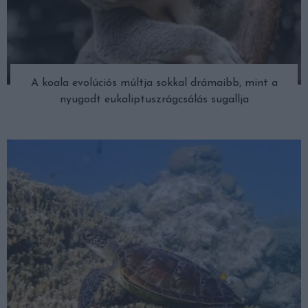
A koala evolúciós múltja sokkal drámaibb, mint a
nyugodt eukaliptuszrágcsálás sugallja