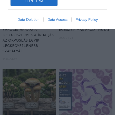
CONFIRM
Data Deletion
Data Access
Privacy Policy
VÉGE LEHET A
AUDHD: AMIKOR AZ AUTIZMUS
TRANSZPLANTÁCIÓS
ÉS AZ ADHD EGYÜTT
VÁRÓLISTÁKNAK? A
EGÉSZEN MÁS ARCOT MUTAT
DISZNÓSZERVEK ÁTÍRHATJÁK
2026-04-21
AZ ORVOSLÁS EGYIK
LEGKEGYETLENEBB
SZABÁLYÁT
2026-04-22