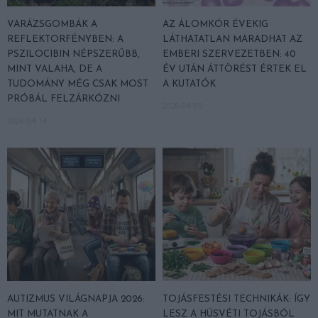
VARÁZSGOMBÁK A
AZ ÁLOMKÓR ÉVEKIG
REFLEKTORFÉNYBEN: A
LÁTHATATLAN MARADHAT AZ
PSZILOCIBIN NÉPSZERŰBB,
EMBERI SZERVEZETBEN: 40
MINT VALAHA, DE A
ÉV UTÁN ÁTTÖRÉST ÉRTEK EL
TUDOMÁNY MÉG CSAK MOST
A KUTATÓK
PRÓBÁL FELZÁRKÓZNI
2026-04-05
2026-04-14
AUTIZMUS VILÁGNAPJA 2026:
TOJÁSFESTÉSI TECHNIKÁK: ÍGY
MIT MUTATNAK A
LESZ A HÚSVÉTI TOJÁSBÓL