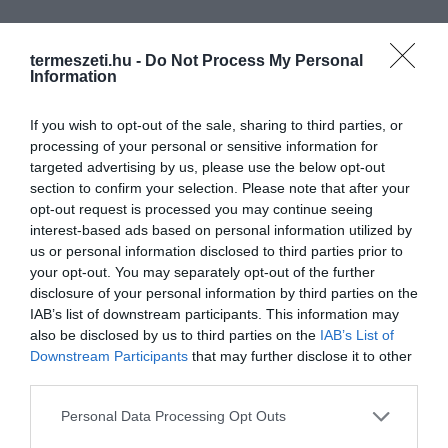
termeszeti.hu -
Do Not Process My Personal
Information
If you wish to opt-out of the sale, sharing to third parties, or
processing of your personal or sensitive information for
targeted advertising by us, please use the below opt-out
section to confirm your selection. Please note that after your
opt-out request is processed you may continue seeing
interest-based ads based on personal information utilized by
ELŐZŐ CIKK
us or personal information disclosed to third parties prior to
your opt-out. You may separately opt-out of the further
VÍRUSKÉNT TERJED A LÁZADÓ KAKADU AKCIÓJA
disclosure of your personal information by third parties on the
IAB’s list of downstream participants. This information may
KÖVETKEZŐ CIKK
also be disclosed by us to third parties on the
IAB’s List of
Downstream Participants
that may further disclose it to other
ÚJSZÜLÖTT FOTÓZÁS MÁSKÉPP
third parties.
Please note that this website/app uses one or more Google
Personal Data Processing Opt Outs
services and may gather and store information including but
HASONLÓ ÉRDEKESSÉGEK