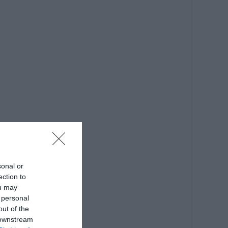
sonal or
ection to
ou may
 personal
out of the
 downstream