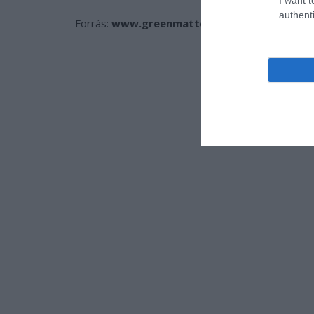
authenti
Forrás:
www.greenmatters.com