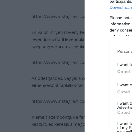
participants
Downstream 
https://www.instagram.com/p/Be8iWcfHTde/?tak
Please note
information 
deny consent
És vajon milyen növény fejlődik a nyalóka tartójá
in below Go
levendula ízűből levendulát, a mentaízűből mentá
szépséges körömvirágokra számítsunk.
Persona
https://www.instagram.com/p/BcvWWeqHc9_/?
I want t
Opted 
Az ötletgazdák, vagyis a cég alapítói, Brennan C
élményeikből táplálkoztak: a nagymama kertjének í
I want t
Opted 
https://www.instagram.com/p/BfMHro6HBDJ/?ta
I want 
Advertis
Opted 
Kiemelt szempontjuk a fenntarthatóság és a biológ
I want t
készült, és keresik a megoldásokat a teljesen öko
of my P
was col