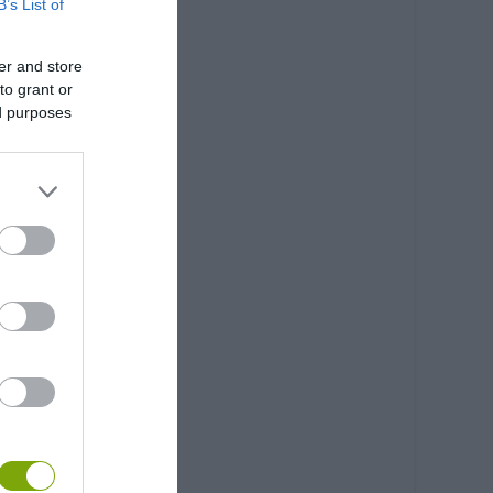
B’s List of
er and store
to grant or
ed purposes