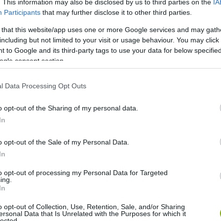
. This information may also be disclosed by us to third parties on the
IA
Participants
that may further disclose it to other third parties.
en-by=amborellaorganics
 that this website/app uses one or more Google services and may gath
including but not limited to your visit or usage behaviour. You may click 
 to Google and its third-party tags to use your data for below specifi
ból? A cukorka ízével harmonizálnak a növények, azaz a
ogle consent section.
t nevelhetünk, a barackos-körömvirágost elültetve pedig
l Data Processing Opt Outs
utm_source=ig_embed
o opt-out of the Sharing of my personal data.
In
larke and Taylor Morgan egyébként saját gyerekkori
zét, illatát kívánták megragadni.
o opt-out of the Sale of my Personal Data.
In
ken-by=amborellaorganics
to opt-out of processing my Personal Data for Targeted
ing.
In
iai lebomlás: a nyalóka pálcikája újrahasznosított papírból
o opt-out of Collection, Use, Retention, Sale, and/or Sharing
lógiai, környezetbarát csomagolásra is.
ersonal Data that Is Unrelated with the Purposes for which it
lected.