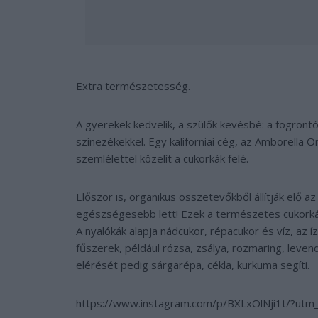
Extra természetesség.
A gyerekek kedvelik, a szülők kevésbé: a fogront
színezékekkel. Egy kaliforniai cég, az Amborella O
szemlélettel közelít a cukorkák felé.
Először is, organikus összetevőkből állítják elő az
egészségesebb lett! Ezek a természetes cukorká
A nyalókák alapja nádcukor, répacukor és víz, az í
fűszerek, például rózsa, zsálya, rozmaring, levend
elérését pedig sárgarépa, cékla, kurkuma segíti.
https://www.instagram.com/p/BXLxOlNji1t/?ut