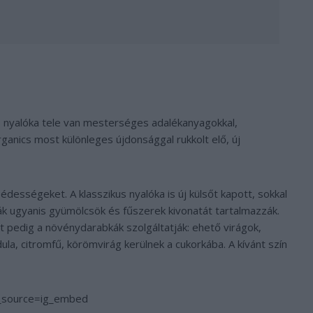
ó nyalóka tele van mesterséges adalékanyagokkal,
rganics most különleges újdonsággal rukkolt elő, új
 édességeket. A klasszikus nyalóka is új külsőt kapott, sokkal
k ugyanis gyümölcsök és fűszerek kivonatát tartalmazzák.
zt pedig a növénydarabkák szolgáltatják: ehető virágok,
ula, citromfű, körömvirág kerülnek a cukorkába. A kívánt szín
m_source=ig_embed