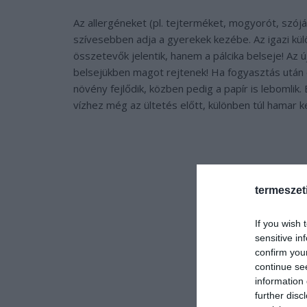
Az allergéneket (pl. tejterméket, mogyorót, szój
szívesebben adja a gyerekek kezébe. Az igazi k
összetevők jelentik, hanem a pálcika belseje! Az ú
belsejükben magot rejtenek! Ha fogyasztás után e
növény fejlődik, közben pedig a papír is lebomlik. 
vízhez még az ültetés előtt, különben túl hamar
termeszet
If you wish 
sensitive in
confirm you
continue se
information 
further disc