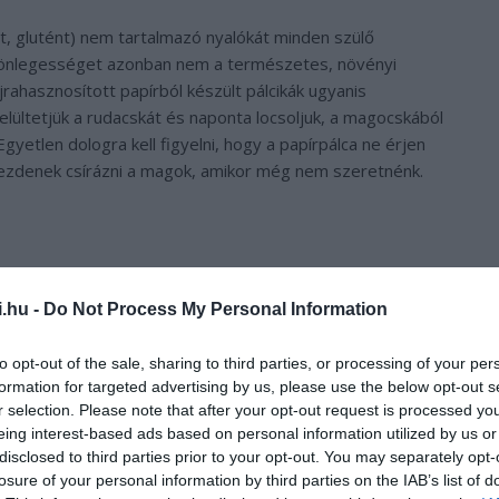
át, glutént) nem tartalmazó nyalókát minden szülő
ülönlegességet azonban nem a természetes, növényi
jrahasznosított papírból készült pálcikák ugyanis
lültetjük a rudacskát és naponta locsoljuk, a magocskából
Egyetlen dologra kell figyelni, hogy a papírpálca ne érjen
 kezdenek csírázni a magok, amikor még nem szeretnénk.
i.hu -
Do Not Process My Personal Information
to opt-out of the sale, sharing to third parties, or processing of your per
formation for targeted advertising by us, please use the below opt-out s
r selection. Please note that after your opt-out request is processed y
eing interest-based ads based on personal information utilized by us or
disclosed to third parties prior to your opt-out. You may separately opt-
losure of your personal information by third parties on the IAB’s list of