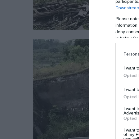
participants
Downstream 
Please note
information 
deny consent
in below Go
Persona
I want t
Opted 
I want t
Opted 
I want 
Advertis
Opted 
I want t
of my P
was col