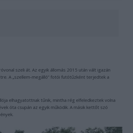
vonal szeli át. Az egyik állomás 2015 után vált igazán
etre. A „szellem-megálló” fotói futótűzként terjedtek a
ja elhagyatottnak tűnik, mintha rég elfeledkeztek volna
 évek óta csupán az egyik működik. A másik kettőt szó
vények.