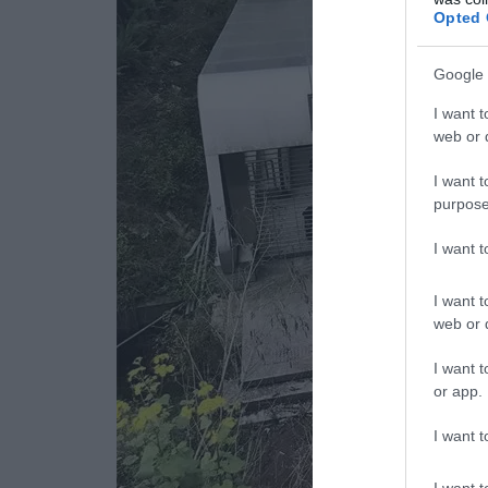
Opted 
Google 
I want t
web or d
I want t
purpose
I want 
I want t
web or d
I want t
or app.
I want t
I want t