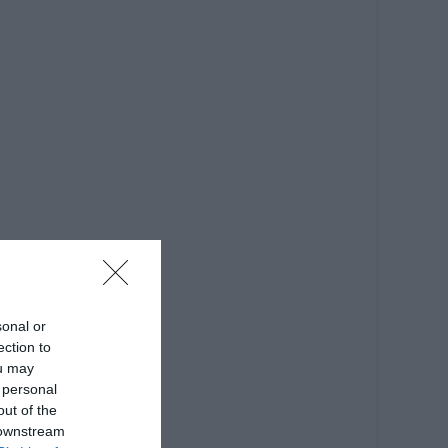
sonal or
ection to
ou may
 personal
out of the
 downstream