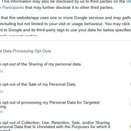
. This information may also be disclosed by us to third parties on the
IA
Participants
that may further disclose it to other third parties.
 that this website/app uses one or more Google services and may gath
including but not limited to your visit or usage behaviour. You may click 
 to Google and its third-party tags to use your data for below specifi
ogle consent section.
l Data Processing Opt Outs
o opt-out of the Sharing of my personal data.
In
o opt-out of the Sale of my Personal Data.
In
to opt-out of processing my Personal Data for Targeted
ing.
In
o opt-out of Collection, Use, Retention, Sale, and/or Sharing
ersonal Data that Is Unrelated with the Purposes for which it
lected.