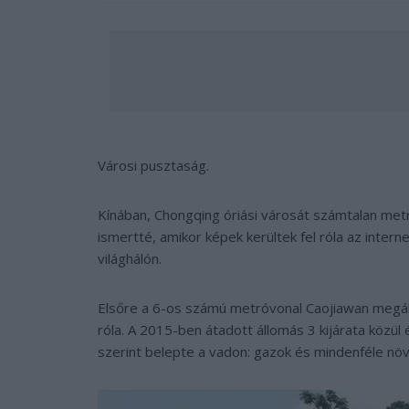
Városi pusztaság.
Kínában, Chongqing óriási városát számtalan metró
ismertté, amikor képek kerültek fel róla az intern
világhálón.
Elsőre a 6-os számú metróvonal Caojiawan megálló
róla. A 2015-ben átadott állomás 3 kijárata közül
szerint belepte a vadon: gazok és mindenféle nö