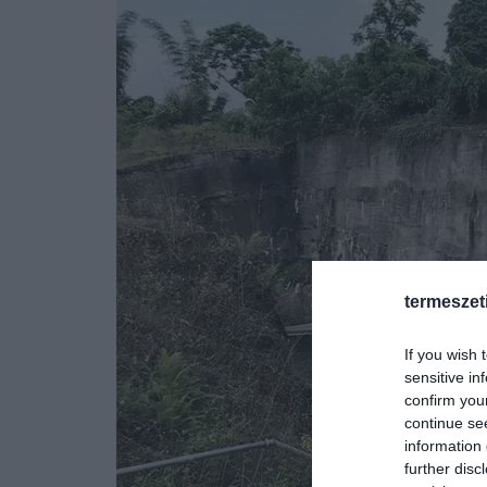
termeszet
If you wish 
sensitive in
confirm you
continue se
information 
further disc