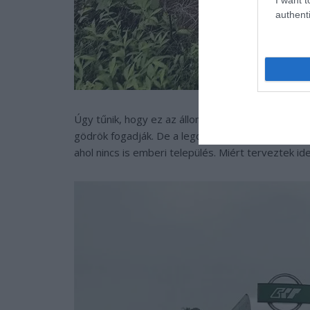
authenti
Úgy tűnik, hogy ez az állomás még nem teljesen 
gödrök fogadják. De a legdöbbenetesebb az, hog
ahol nincs is emberi település. Miért terveztek i