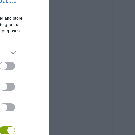
B’s List of
er and store
to grant or
ed purposes