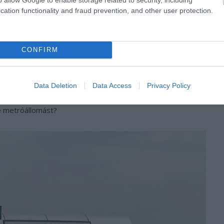
cation functionality and fraud prevention, and other user protection.
CONFIRM
készült el. A feljövőt törmelékek, betonmaradványok és
Data Deletion
Data Access
Privacy Policy
y olyan érzésünk van mintha a semmi közepére érkeznénk,
de metróállomást?