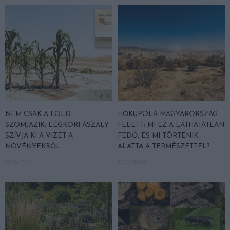
NEM CSAK A FÖLD
HŐKUPOLA MAGYARORSZÁG
SZOMJAZIK: LÉGKÖRI ASZÁLY
FELETT: MI EZ A LÁTHATATLAN
SZÍVJA KI A VIZET A
FEDŐ, ÉS MI TÖRTÉNIK
NÖVÉNYEKBŐL
ALATTA A TERMÉSZETTEL?
2026-08-04
2026-08-03