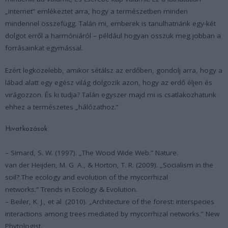
„internet” emlékeztet arra, hogy a természetben minden
mindennel összefügg. Talán mi, emberek is tanulhatnánk egy-két
dolgot erről a harmóniáról – például hogyan osszuk meg jobban a
forrásainkat egymással.
Ezért legközelebb, amikor sétálsz az erdőben, gondolj arra, hogy a
lábad alatt egy egész világ dolgozik azon, hogy az erdő éljen és
virágozzon. És ki tudja? Talán egyszer majd mi is csatlakozhatunk
ehhez a természetes „hálózathoz.”
Hivatkozások
– Simard, S. W. (1997). „The Wood Wide Web.” Nature.
van der Heijden, M. G. A., & Horton, T. R. (2009). „Socialism in the
soil? The ecology and evolution of the mycorrhizal
networks.” Trends in Ecology & Evolution.
– Beiler, K. J., et al. (2010). „Architecture of the forest: interspecies
interactions among trees mediated by mycorrhizal networks.” New
Phytologist.