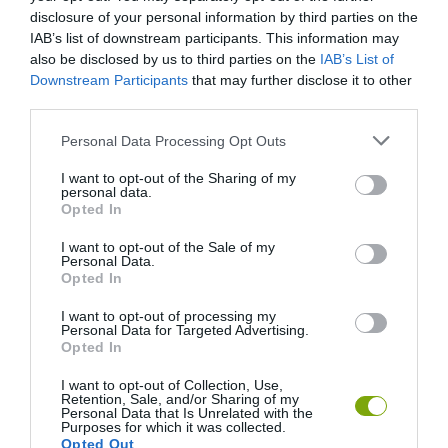
disclosure of your personal information by third parties on the
IAB’s list of downstream participants. This information may
also be disclosed by us to third parties on the
IAB’s List of
Downstream Participants
that may further disclose it to other
third parties.
Please note that this website/app uses one or more Google
Personal Data Processing Opt Outs
services and may gather and store information including but
not limited to your visit or usage behaviour. You may click to
I want to opt-out of the Sharing of my
personal data.
grant or deny consent to Google and its third-party tags to
Opted In
use your data for below specified purposes in below Google
consent section.
I want to opt-out of the Sale of my
Personal Data.
Opted In
I want to opt-out of processing my
Personal Data for Targeted Advertising.
Opted In
I want to opt-out of Collection, Use,
Retention, Sale, and/or Sharing of my
Personal Data that Is Unrelated with the
Purposes for which it was collected.
Opted Out