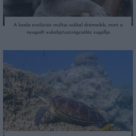
A koala evolúciós múltja sokkal drámaibb, mint a
nyugodt eukaliptuszrágcsálás sugallja