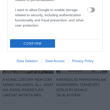
I want to allow Google to enable storage
related to security, including authentication
HASONLÓ ÉRDEKESSÉGEK
functionality and fraud prevention, and other
user protection.
CONFIRM
Data Deletion
Data Access
Privacy Policy
A KORALLZÁTONY NEM CSAK
KIRÁNDULÁS PANNONHALMA
SZÍNES HALAKBÓL ÁLL: MOST
KÖRNYÉKÉN: TERMÉSZET,
500 EDDIG ISMERETLEN
SZŐLŐ ÉS KOMLÓ
LAKÓJÁT MUTATTA MEG
TALÁLKOZÁSA
2026-08-06
2026-08-04