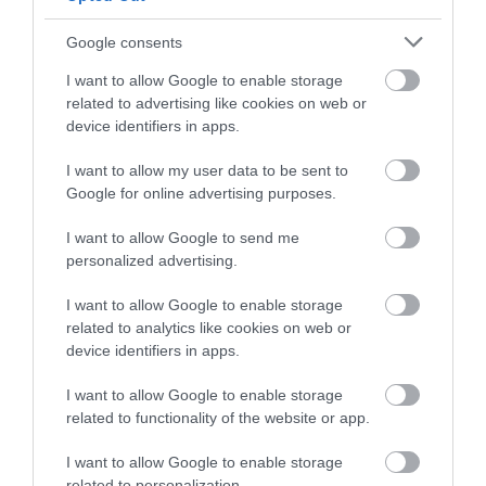
Google consents
I want to allow Google to enable storage
related to advertising like cookies on web or
device identifiers in apps.
I want to allow my user data to be sent to
Google for online advertising purposes.
I want to allow Google to send me
personalized advertising.
I want to allow Google to enable storage
ELŐZŐ CIKK
related to analytics like cookies on web or
KALIFORNIAI PAPRIKA: A NÉV KÖTELEZ? VAGY MÉGSEM?
device identifiers in apps.
I want to allow Google to enable storage
KÖVETKEZŐ CIKK
related to functionality of the website or app.
KÜLDETÉS: MEGÁLLÍTANI A VAKONDOT! MIT TANÍT NEKÜNK A
I want to allow Google to enable storage
TERMÉSZET AZ ÁLLATI STRATÉGIÁKRÓL?
related to personalization.