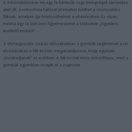
2. Információcsere: Ha egy fa kártevők vagy betegségek támadása
alatt áll, a mikorrhiza hálózat jelzéseket küldhet a szomszédos
fáknak, amelyek így felkészülhetnek a védekezésre. Ez olyan,
mintha egy fa SMS-ben figyelmeztetné a többieket: „Figyelem,
levéltetű invázió!”
3. Vízmegosztás: Száraz időszakokban a gombák segíthetnek a víz
elosztásában a fák között, megakadályozva, hogy egyesek
„kiszáradjanak” az erdőben. A fák között nincs vízkonfliktus, mert a
gombák egyenlően osztják el a csapvizet.