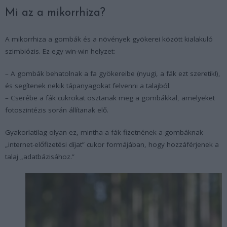
Mi az a mikorrhiza?
A mikorrhiza a gombák és a növények gyökerei között kialakuló
szimbiózis. Ez egy win-win helyzet:
– A gombák behatolnak a fa gyökereibe (nyugi, a fák ezt szeretik!),
és segítenek nekik tápanyagokat felvenni a talajból.
– Cserébe a fák cukrokat osztanak meg a gombákkal, amelyeket
fotoszintézis során állítanak elő.
Gyakorlatilag olyan ez, mintha a fák fizetnének a gombáknak
„internet-előfizetési díjat” cukor formájában, hogy hozzáférjenek a
talaj „adatbázisához.”