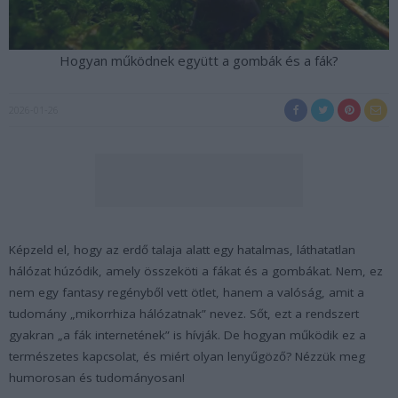
Hogyan működnek együtt a gombák és a fák?
2026-01-26
Képzeld el, hogy az erdő talaja alatt egy hatalmas, láthatatlan
hálózat húzódik, amely összeköti a fákat és a gombákat. Nem, ez
nem egy fantasy regényből vett ötlet, hanem a valóság, amit a
tudomány „mikorrhiza hálózatnak” nevez. Sőt, ezt a rendszert
gyakran „a fák internetének” is hívják. De hogyan működik ez a
természetes kapcsolat, és miért olyan lenyűgöző? Nézzük meg
humorosan és tudományosan!