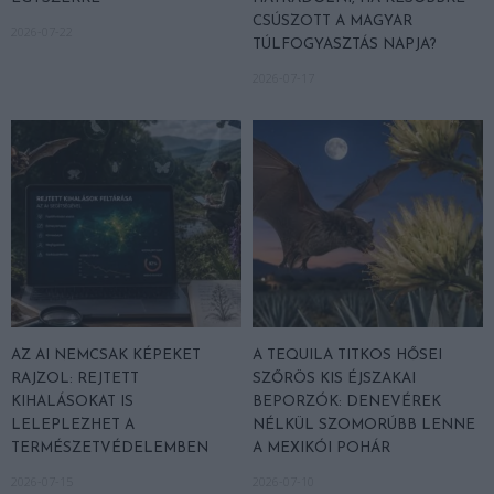
CSÚSZOTT A MAGYAR
2026-07-22
TÚLFOGYASZTÁS NAPJA?
2026-07-17
AZ AI NEMCSAK KÉPEKET
A TEQUILA TITKOS HŐSEI
RAJZOL: REJTETT
SZŐRÖS KIS ÉJSZAKAI
KIHALÁSOKAT IS
BEPORZÓK: DENEVÉREK
LELEPLEZHET A
NÉLKÜL SZOMORÚBB LENNE
TERMÉSZETVÉDELEMBEN
A MEXIKÓI POHÁR
2026-07-15
2026-07-10