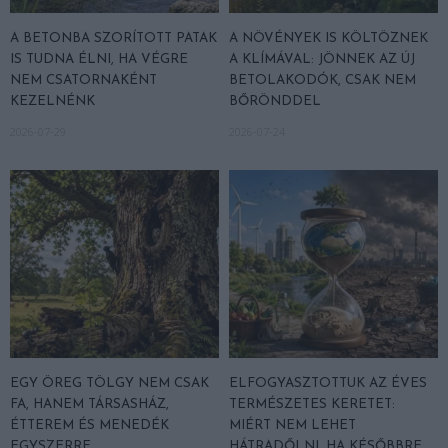
A BETONBA SZORÍTOTT PATAK
A NÖVÉNYEK IS KÖLTÖZNEK
IS TUDNA ÉLNI, HA VÉGRE
A KLÍMÁVAL: JÖNNEK AZ ÚJ
NEM CSATORNAKÉNT
BETOLAKODÓK, CSAK NEM
KEZELNÉNK
BŐRÖNDDEL
2026-07-29
2026-07-24
EGY ÖREG TÖLGY NEM CSAK
ELFOGYASZTOTTUK AZ ÉVES
FA, HANEM TÁRSASHÁZ,
TERMÉSZETES KERETET:
ÉTTEREM ÉS MENEDÉK
MIÉRT NEM LEHET
EGYSZERRE
HÁTRADŐLNI, HA KÉSŐBBRE