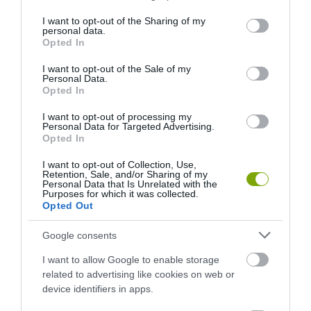
services and may gather and store information including but
not limited to your visit or usage behaviour. You may click to
I want to opt-out of the Sharing of my
personal data.
grant or deny consent to Google and its third-party tags to
Opted In
use your data for below specified purposes in below Google
A KORALLZÁTONY NEM CSAK
KIRÁNDULÁS A
consent section.
I want to opt-out of the Sale of my
SZÍNES HALAKBÓL ÁLL: MOST
PANNONHALMI
Personal Data.
Opted In
500 EDDIG ISMERETLEN
ARBORÉTUMBA
LAKÓJÁT MUTATTA MEG
2026-08-04
I want to opt-out of processing my
2026-08-06
Personal Data for Targeted Advertising.
Opted In
I want to opt-out of Collection, Use,
Retention, Sale, and/or Sharing of my
Personal Data that Is Unrelated with the
Purposes for which it was collected.
Opted Out
Google consents
I want to allow Google to enable storage
related to advertising like cookies on web or
device identifiers in apps.
KIRÁNDULÁS PANNONHALMA
KIRÁNDULÁS A