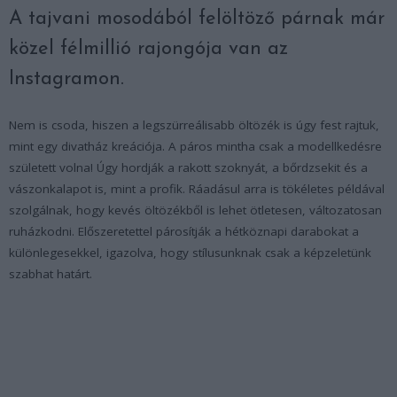
A tajvani mosodából felöltöző párnak már
közel félmillió rajongója van az
Instagramon.
Nem is csoda, hiszen a legszürreálisabb öltözék is úgy fest rajtuk,
mint egy divatház kreációja. A páros mintha csak a modellkedésre
született volna! Úgy hordják a rakott szoknyát, a bőrdzsekit és a
vászonkalapot is, mint a profik. Ráadásul arra is tökéletes példával
szolgálnak, hogy kevés öltözékből is lehet ötletesen, változatosan
ruházkodni. Előszeretettel párosítják a hétköznapi darabokat a
különlegesekkel, igazolva, hogy stílusunknak csak a képzeletünk
szabhat határt.