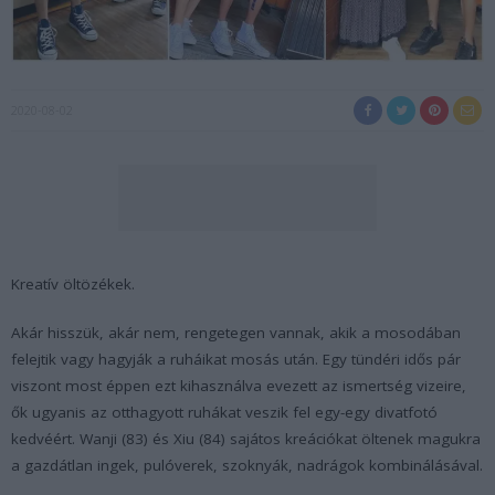
2020-08-02
Kreatív öltözékek.
Akár hisszük, akár nem, rengetegen vannak, akik a mosodában
felejtik vagy hagyják a ruháikat mosás után. Egy tündéri idős pár
viszont most éppen ezt kihasználva evezett az ismertség vizeire,
ők ugyanis az otthagyott ruhákat veszik fel egy-egy divatfotó
kedvéért. Wanji (83) és Xiu (84) sajátos kreációkat öltenek magukra
a gazdátlan ingek, pulóverek, szoknyák, nadrágok kombinálásával.