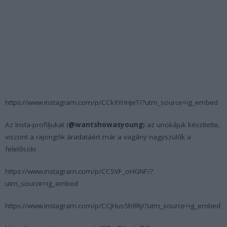
https://www.instagram.com/p/CCkXYriHJeT/?utm_source=ig_embed
Az Insta-profiljukat (
@wantshowasyoung
) az unokájuk készítette,
viszont a rajongók áradatáért már a vagány nagyszülők a
felelősök!
https://www.instagram.com/p/CCSVF_oHGNF/?
utm_source=ig_embed
https://www.instagram.com/p/CCJHus5h9Rj/?utm_source=ig_embed