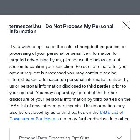
ELŐZŐ CIKK
MOSSUK MEG TOJÁSBAN (!) A ZÖLDSÉGEKET,
termeszeti.hu -
Do Not Process My Personal
Information
GYÜMÖLCSÖKET, HOGY TOVÁBB MARADJANAK FRISSEK
If you wish to opt-out of the sale, sharing to third parties, or
KÖVETKEZŐ CIKK
processing of your personal or sensitive information for
targeted advertising by us, please use the below opt-out
FOGÉKONYABBAK A KORONAVÍRUSRA A MAGAS FÉRFIAK
section to confirm your selection. Please note that after your
opt-out request is processed you may continue seeing
interest-based ads based on personal information utilized by
us or personal information disclosed to third parties prior to
HASONLÓ ÉRDEKESSÉGEK
your opt-out. You may separately opt-out of the further
disclosure of your personal information by third parties on the
IAB’s list of downstream participants. This information may
also be disclosed by us to third parties on the
IAB’s List of
Downstream Participants
that may further disclose it to other
third parties.
Please note that this website/app uses one or more Google
Personal Data Processing Opt Outs