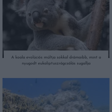
A koala evolúciós múltja sokkal drámaibb, mint a
nyugodt eukaliptuszrágcsálás sugallja