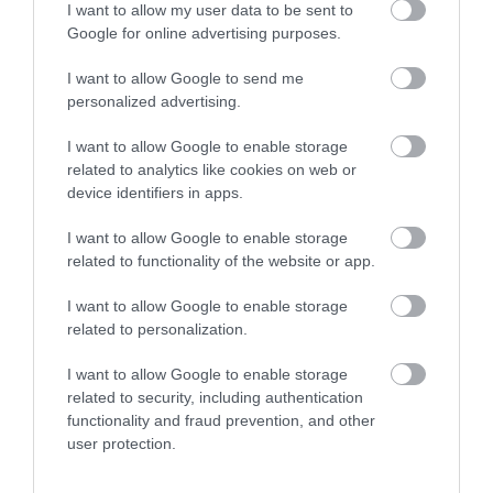
KÖRNYÉKÉN: TERMÉSZET,
PANNONHALMI
I want to allow my user data to be sent to
SZŐLŐ ÉS KOMLÓ
GYÓGYNÖVÉNYKERTBE ÉS
Google for online advertising purposes.
TALÁLKOZÁSA
ILLATMÚZEUMBA
I want to allow Google to send me
2026-08-04
2026-08-04
personalized advertising.
I want to allow Google to enable storage
related to analytics like cookies on web or
device identifiers in apps.
I want to allow Google to enable storage
related to functionality of the website or app.
I want to allow Google to enable storage
related to personalization.
KIRÁNDULÁS A
KIRÁNDULÁS A RAVAZDI
I want to allow Google to enable storage
PANNONHALMI FŐAPÁTSÁG
SÖRFŐZDÉBE, A BENCÉS
related to security, including authentication
PINCÉSZETÉBE
APÁTSÁG HABOS OLDALÁRA
functionality and fraud prevention, and other
2026-08-04
2026-08-04
user protection.