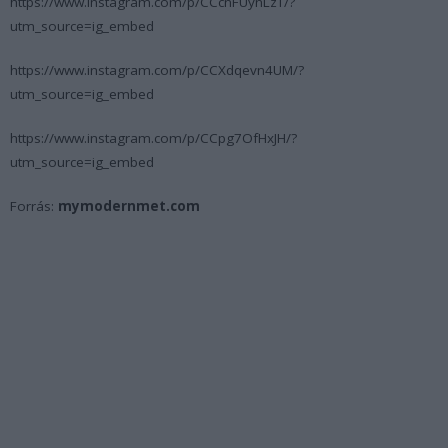
https://www.instagram.com/p/CCcnFUynLzT/?
utm_source=ig_embed
https://www.instagram.com/p/CCXdqevn4UM/?
utm_source=ig_embed
https://www.instagram.com/p/CCpg7OfHxJH/?
utm_source=ig_embed
Forrás:
mymodernmet.com