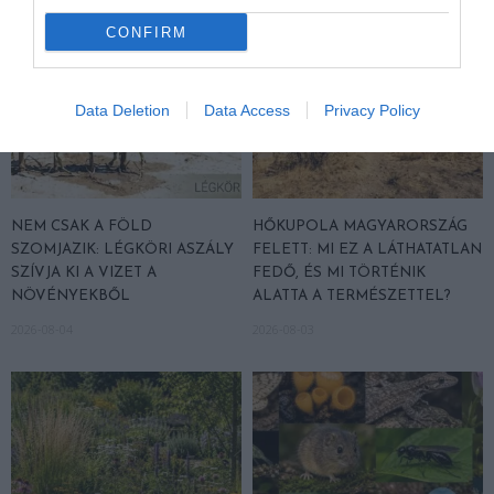
CONFIRM
Data Deletion
Data Access
Privacy Policy
NEM CSAK A FÖLD
HŐKUPOLA MAGYARORSZÁG
SZOMJAZIK: LÉGKÖRI ASZÁLY
FELETT: MI EZ A LÁTHATATLAN
SZÍVJA KI A VIZET A
FEDŐ, ÉS MI TÖRTÉNIK
NÖVÉNYEKBŐL
ALATTA A TERMÉSZETTEL?
2026-08-04
2026-08-03