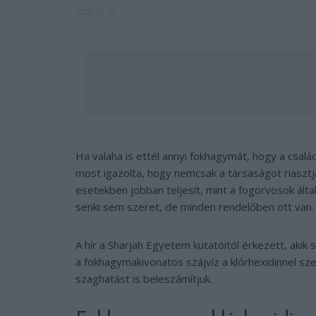
2025-12-19
Ha valaha is ettél annyi fokhagymát, hogy a csalá
most igazolta, hogy nemcsak a társaságot riasztja
esetekben jobban teljesít, mint a fogorvosok által
senki sem szeret, de minden rendelőben ott van.
A hír a Sharjah Egyetem kutatóitól érkezett, akik 
a fokhagymakivonatos szájvíz a klórhexidinnel szem
szaghatást is beleszámítjuk.