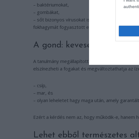
– baktériumokat,
authenti
– gombákat,
– sőt bizonyos vírusokat is képes elpusztítani. Ne
fokhagymát fogyasztott el – főleg Ázsiában, ahol j
A gond: kevesen vállalják b
A tanulmány megállapította, hogy a fokhagymás sz
elszínezheti a fogakat és megváltoztathatja az íz
– csíp,
– mar, és
– olyan leheletet hagy maga után, amely garantál
Ezért a kérdés nem az, hogy működik-e, hanem hog
Lehet ebből természetes al