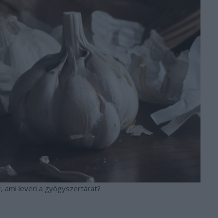
, ami leveri a gyógyszertárat?