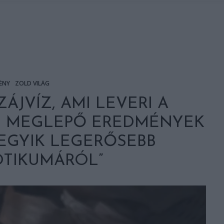
ÉNY
ZÖLD VILÁG
JVÍZ, AMI LEVERI A
– MEGLEPŐ EREDMÉNYEK
EGYIK LEGERŐSEBB
OTIKUMÁRÓL”