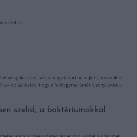
vője lehet:
 Sok vizsgálat kémcsőben vagy laborban zajlott, nem valódi
ra – de az biztos, hogy a fokhagyma ismét bizonyította: a
ben szelíd, a baktériumokkal
etes antimikrobiális hatásról van szó. És bár a szájvizek