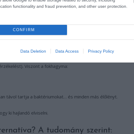
cation functionality and fraud prevention, and other user protection.
m véletlen, hogy a világ 2024-ben 30 millió tonna
ól tudják, mi az erős.
CONFIRM
e „randira”
Data Deletion
Data Access
Privacy Policy
ájvíz mellékhatásai enyhébbek, mint a klórhexidiné (ami
érzékelést). Viszont a fokhagyma:
tan távol tartja a baktériumokat… és minden más élőlényt.
y ki hajlandó elviselni.
ternatíva? A tudomány szerint: