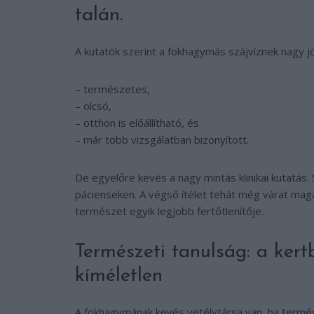
talán.
A kutatók szerint a fokhagymás szájvíznek nagy jö
– természetes,
– olcsó,
– otthon is előállítható, és
– már több vizsgálatban bizonyított.
De egyelőre kevés a nagy mintás klinikai kutatás.
pácienseken. A végső ítélet tehát még várat magá
természet egyik legjobb fertőtlenítője.
Természeti tanulság: a kert
kíméletlen
A fokhagymának kevés vetélytársa van, ha termész