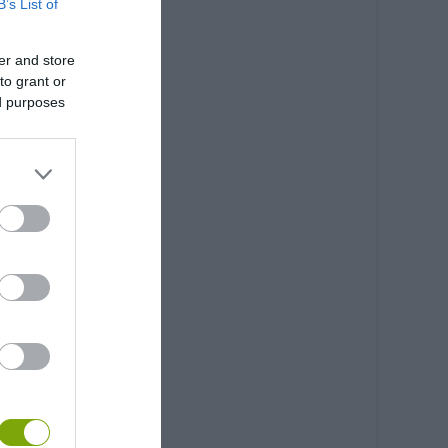
B’s List of
er and store
to grant or
ed purposes