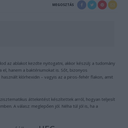
MEGOSZTÁS
dod az ablakot kezdte nyitogatni, akkor készülj: a tudomány
 el, hanem a baktériumokat is. Sőt, bizonyos
 használt klórhexidin – vagyis az a piros-fehér flakon, amit
szisztematikus áttekintést készítettek arról, hogyan teljesít
ben. A válasz: meglepően jól. Néha túl jól is, ha a