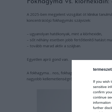
Fokhagyma vs. klórhexidin
A 2025-ben megjelent vizsgálat öt klinikai tanu
koncentrációjú fokhagymás szájvizek:
– ugyanolyan hatékonyak, mint a klórhexidin,
– sőt néhány esetben jobb fertőtlenítő hatást mu
– tovább marad aktív a szájban.
Egyetlen apró gond van.
termeszet
A fokhagyma… nos, fokhagymaszagú. És csíphet. 
nagyobb kellemetlenségről számoltak be”. Fordítás:
If you wish 
sensitive in
confirm you
continue se
information 
further disc