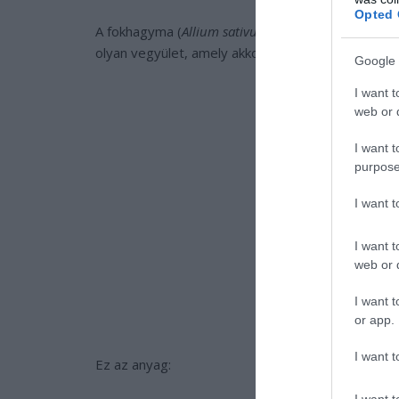
Opted 
A fokhagyma (
Allium sativum
) évezredek óta termé
olyan vegyület, amely akkor keletkezik, amikor a 
Google 
I want t
web or d
I want t
purpose
I want 
I want t
web or d
I want t
or app.
I want t
Ez az anyag:
I want t