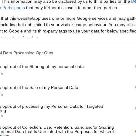
. This information may also be disclosed by us to third parties on the
IA
Participants
that may further disclose it to other third parties.
 that this website/app uses one or more Google services and may gath
including but not limited to your visit or usage behaviour. You may click 
 to Google and its third-party tags to use your data for below specifi
ogle consent section.
l Data Processing Opt Outs
o opt-out of the Sharing of my personal data.
In
o opt-out of the Sale of my Personal Data.
In
to opt-out of processing my Personal Data for Targeted
ing.
tárat?
In
o opt-out of Collection, Use, Retention, Sale, and/or Sharing
a? Az allicin a hibás
ersonal Data that Is Unrelated with the Purposes for which it
lected.