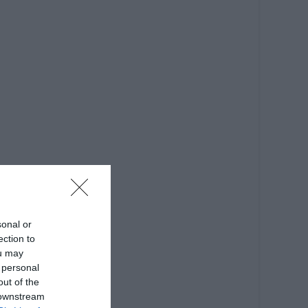
sonal or
ection to
ou may
 personal
out of the
 downstream