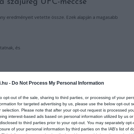
: a szájüreg UFC-meccse
lmány eredményeit vetette össze. Ezek alapján a magasabb
tatnak, és
i.hu -
Do Not Process My Personal Information
A kutatók óvatosan ezt úgy fogalmazták meg: „a betegek
 csípett és illatos volt.
to opt-out of the sale, sharing to third parties, or processing of your per
formation for targeted advertising by us, please use the below opt-out s
r selection. Please note that after your opt-out request is processed y
eing interest-based ads based on personal information utilized by us or
disclosed to third parties prior to your opt-out. You may separately opt-
losure of your personal information by third parties on the IAB’s list of