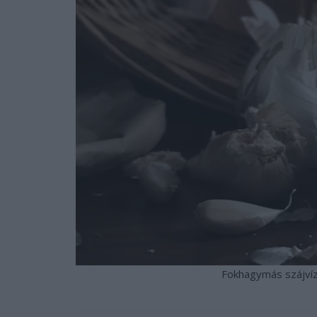
Fokhagymás szájvíz