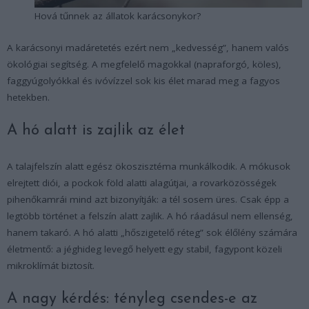
Hová tűnnek az állatok karácsonykor?
A karácsonyi madáretetés ezért nem „kedvesség”, hanem valós
ökológiai segítség. A megfelelő magokkal (napraforgó, köles),
faggyúgolyókkal és ivóvízzel sok kis élet marad meg a fagyos
hetekben.
A hó alatt is zajlik az élet
A talajfelszín alatt egész ökoszisztéma munkálkodik. A mókusok
elrejtett diói, a pockok föld alatti alagútjai, a rovarközösségek
pihenőkamrái mind azt bizonyítják: a tél sosem üres. Csak épp a
legtöbb történet a felszín alatt zajlik. A hó ráadásul nem ellenség,
hanem takaró. A hó alatti „hőszigetelő réteg” sok élőlény számára
életmentő: a jéghideg levegő helyett egy stabil, fagypont közeli
mikroklímát biztosít.
A nagy kérdés: tényleg csendes-e az