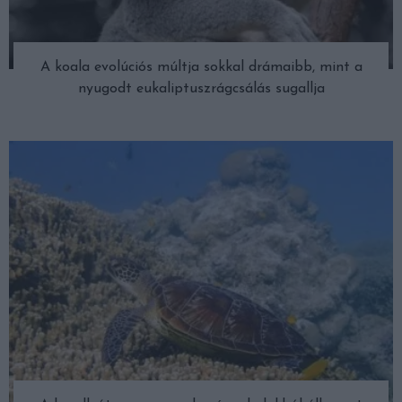
A koala evolúciós múltja sokkal drámaibb, mint a
nyugodt eukaliptuszrágcsálás sugallja