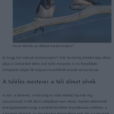
Hová tűnnek az állatok karácsonykor?
És hogy hol vannak karácsonykor? Sok fecskefaj például épp ekkor
járja a Szaharától délre eső esős övezetet. A mi fenyőillatú
ünnepünk idején ők trópusi rovarfelhők között vacsoráznak.
A túlélés mesterei: a téli álmot alvók
A sün, a denevér, a hörcsög és több kétéltű faj már rég
visszavonult. A téli álom valójában nem alvás, hanem életmentő
energiatakarékosság: a testhőmérséklet drasztikusan csökken, a
szívverés lelassul, az anyagcsere minimálisra esik. Így a szervezet