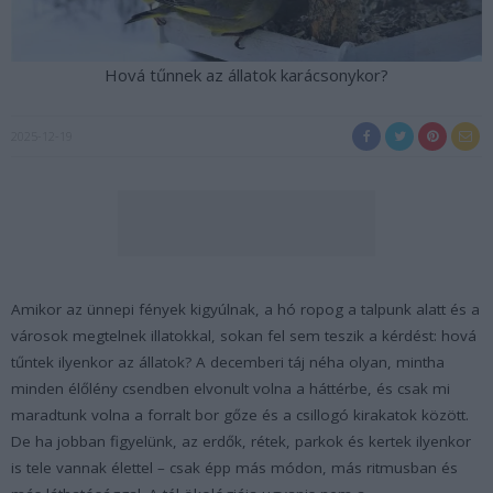
Hová tűnnek az állatok karácsonykor?
2025-12-19
Amikor az ünnepi fények kigyúlnak, a hó ropog a talpunk alatt és a
városok megtelnek illatokkal, sokan fel sem teszik a kérdést: hová
tűntek ilyenkor az állatok? A decemberi táj néha olyan, mintha
minden élőlény csendben elvonult volna a háttérbe, és csak mi
maradtunk volna a forralt bor gőze és a csillogó kirakatok között.
De ha jobban figyelünk, az erdők, rétek, parkok és kertek ilyenkor
is tele vannak élettel – csak épp más módon, más ritmusban és