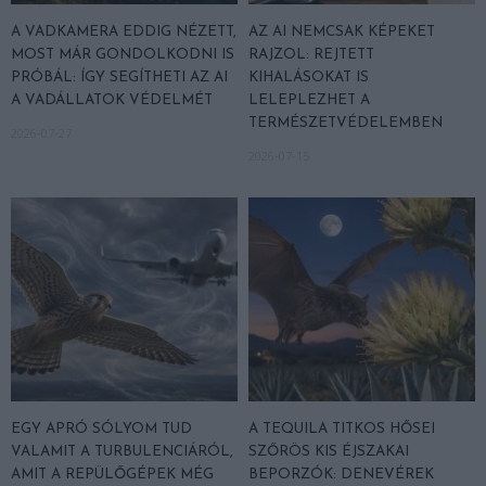
A VADKAMERA EDDIG NÉZETT,
AZ AI NEMCSAK KÉPEKET
MOST MÁR GONDOLKODNI IS
RAJZOL: REJTETT
PRÓBÁL: ÍGY SEGÍTHETI AZ AI
KIHALÁSOKAT IS
A VADÁLLATOK VÉDELMÉT
LELEPLEZHET A
TERMÉSZETVÉDELEMBEN
2026-07-27
2026-07-15
EGY APRÓ SÓLYOM TUD
A TEQUILA TITKOS HŐSEI
VALAMIT A TURBULENCIÁRÓL,
SZŐRÖS KIS ÉJSZAKAI
AMIT A REPÜLŐGÉPEK MÉG
BEPORZÓK: DENEVÉREK