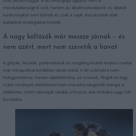
más láthatósággal. A tél ökológiája ugyanis nem a
mozdulatlanságról szól, hanem az alkalmazkodásról. Az állatok
karácsonykor sem tűnnek el, csak a saját, évszázadok alatt
kialakított stratégiáikat követik.
A nagy költözők már messze járnak – és
nem azért, mert nem szeretik a havat
A gólyák, fecskék, partimadarak és rengeteg kisebb énekes madár
már hónapokkal korábban útnak indult. A tél számukra nem
hidegprobléma, hanem táplálékhiány: az rovarok, férgek és lágy
szárú növények eltűnésével nem maradna elegendő energia a
túléléshez. Ezért választják inkább a hosszú utat Afrikába vagy Dél-
Európába.