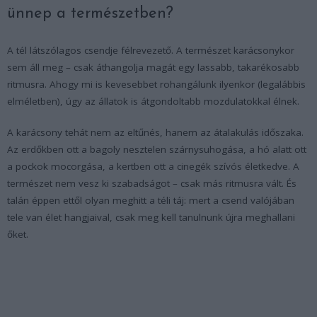
ünnep a természetben?
A tél látszólagos csendje félrevezető. A természet karácsonykor
sem áll meg – csak áthangolja magát egy lassabb, takarékosabb
ritmusra. Ahogy mi is kevesebbet rohangálunk ilyenkor (legalábbis
elméletben), úgy az állatok is átgondoltabb mozdulatokkal élnek.
A karácsony tehát nem az eltűnés, hanem az átalakulás időszaka.
Az erdőkben ott a bagoly nesztelen szárnysuhogása, a hó alatt ott
a pockok mocorgása, a kertben ott a cinegék szívós életkedve. A
természet nem vesz ki szabadságot – csak más ritmusra vált. És
talán éppen ettől olyan meghitt a téli táj: mert a csend valójában
tele van élet hangjaival, csak meg kell tanulnunk újra meghallani
őket.