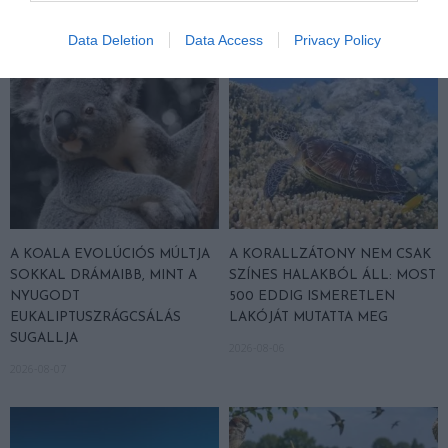
Data Deletion
Data Access
Privacy Policy
A KOALA EVOLÚCIÓS MÚLTJA
A KORALLZÁTONY NEM CSAK
SOKKAL DRÁMAIBB, MINT A
SZÍNES HALAKBÓL ÁLL: MOST
NYUGODT
500 EDDIG ISMERETLEN
EUKALIPTUSZRÁGCSÁLÁS
LAKÓJÁT MUTATTA MEG
SUGALLJA
2026-08-06
2026-08-07