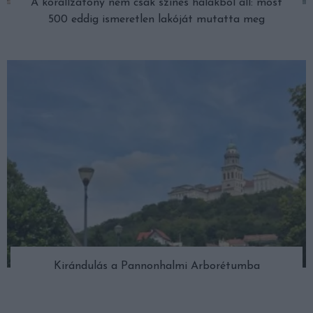
A korallzátony nem csak színes halakból áll: most
500 eddig ismeretlen lakóját mutatta meg
Kirándulás a Pannonhalmi Arborétumba