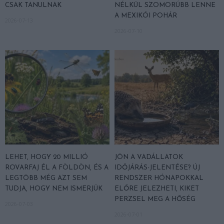
CSAK TANULNAK
NÉLKÜL SZOMORÚBB LENNE
A MEXIKÓI POHÁR
2026-07-13
2026-07-10
LEHET, HOGY 20 MILLIÓ
JÖN A VADÁLLATOK
ROVARFAJ ÉL A FÖLDÖN, ÉS A
IDŐJÁRÁS-JELENTÉSE? ÚJ
LEGTÖBB MÉG AZT SEM
RENDSZER HÓNAPOKKAL
TUDJA, HOGY NEM ISMERJÜK
ELŐRE JELEZHETI, KIKET
PERZSEL MEG A HŐSÉG
2026-07-03
2026-07-01