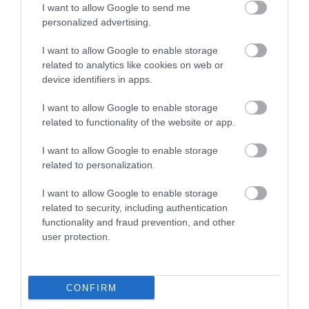
I want to allow Google to send me
personalized advertising.
I want to allow Google to enable storage
related to analytics like cookies on web or
device identifiers in apps.
I want to allow Google to enable storage
ELŐZŐ CIKK
related to functionality of the website or app.
FOKHAGYMÁS SZÁJVÍZ, AMI LEVERI A GYÓGYSZERTÁRAT? –
I want to allow Google to enable storage
MEGLEPŐ EREDMÉNYEK A TERMÉSZET EGYIK LEGERŐSEBB
related to personalization.
„ANTIBIOTIKUMÁRÓL”
I want to allow Google to enable storage
related to security, including authentication
KÖVETKEZŐ CIKK
functionality and fraud prevention, and other
MILYEN HIDEGET BÍR KI AZ EMBERI TEST? – TÚLÉLŐK A FAGY
user protection.
HATÁRÁN
CONFIRM
HASONLÓ ÉRDEKESSÉGEK