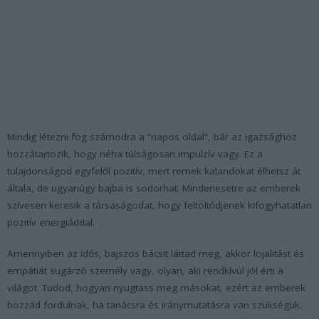
Mindig létezni fog számodra a “napos oldal”, bár az igazsághoz
hozzátartozik, hogy néha túlságosan impulzív vagy. Ez a
tulajdonságod egyfelől pozitív, mert remek kalandokat élhetsz át
általa, de ugyanúgy bajba is sodorhat. Mindenesetre az emberek
szívesen keresik a társaságodat, hogy feltöltődjenek kifogyhatatlan
pozitív energiáddal.
Amennyiben az
idős, bajszos bácsi
t láttad meg, akkor lojalitást és
empátiát sugárzó személy vagy, olyan, aki rendkívül jól érti a
világot. Tudod, hogyan nyugtass meg másokat, ezért az emberek
hozzád fordulnak, ha tanácsra és iránymutatásra van szükségük.