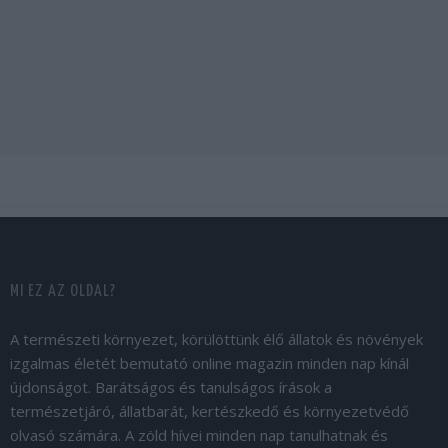
MI EZ AZ OLDAL?
A természeti környezet, körülöttünk élő állatok és növények
izgalmas életét bemutató online magazin minden nap kínál
újdonságot. Barátságos és tanulságos írások a
természetjáró, állatbarát, kertészkedő és környezetvédő
olvasó számára. A zöld hívei minden nap tanulhatnak és