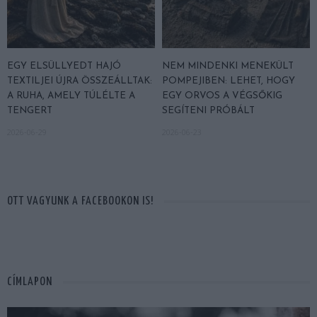
EGY ELSÜLLYEDT HAJÓ
NEM MINDENKI MENEKÜLT
TEXTILJEI ÚJRA ÖSSZEÁLLTAK:
POMPEJIBEN: LEHET, HOGY
A RUHA, AMELY TÚLÉLTE A
EGY ORVOS A VÉGSŐKIG
TENGERT
SEGÍTENI PRÓBÁLT
2026-06-29
2026-06-23
OTT VAGYUNK A FACEBOOKON IS!
CÍMLAPON