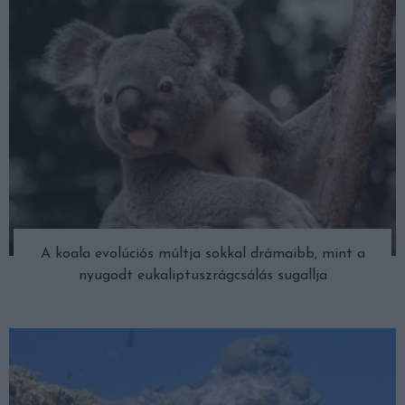
A koala evolúciós múltja sokkal drámaibb, mint a
nyugodt eukaliptuszrágcsálás sugallja