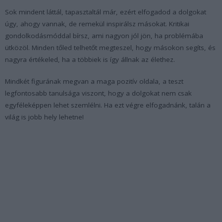
Sok mindent láttál, tapasztaltál már, ezért elfogadod a dolgokat
úgy, ahogy vannak, de remekül inspirálsz másokat. Kritikai
gondolkodásmóddal bírsz, ami nagyon jól jön, ha problémába
ütközöl. Minden tőled telhetőt megteszel, hogy másokon segíts, és
nagyra értékeled, ha a többiek is így állnak az élethez.
Mindkét figurának megvan a maga pozitív oldala, a teszt
legfontosabb tanulsága viszont, hogy a dolgokat nem csak
egyféleképpen lehet szemlélni. Ha ezt végre elfogadnánk, talán a
világ is jobb hely lehetne!