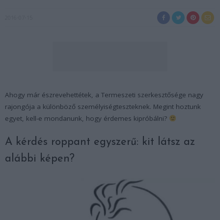
2016-07-15
Ahogy már észrevehettétek, a Termeszeti szerkesztősége nagy
rajongója a különböző személyiségteszteknek. Megint hoztunk
egyet, kell-e mondanunk, hogy érdemes kipróbálni?
A kérdés roppant egyszerű: kit látsz az
alábbi képen?