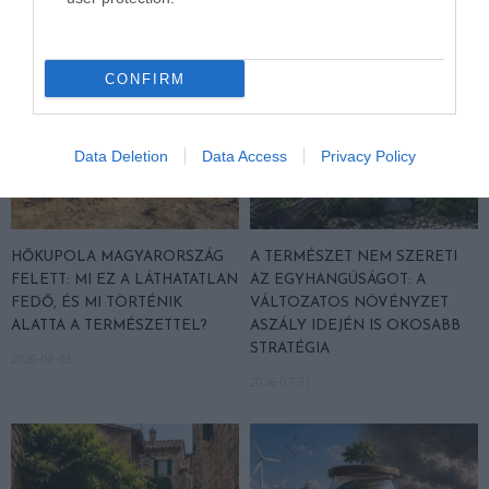
CONFIRM
Data Deletion
Data Access
Privacy Policy
HŐKUPOLA MAGYARORSZÁG
A TERMÉSZET NEM SZERETI
FELETT: MI EZ A LÁTHATATLAN
AZ EGYHANGÚSÁGOT: A
FEDŐ, ÉS MI TÖRTÉNIK
VÁLTOZATOS NÖVÉNYZET
ALATTA A TERMÉSZETTEL?
ASZÁLY IDEJÉN IS OKOSABB
STRATÉGIA
2026-08-03
2026-07-31