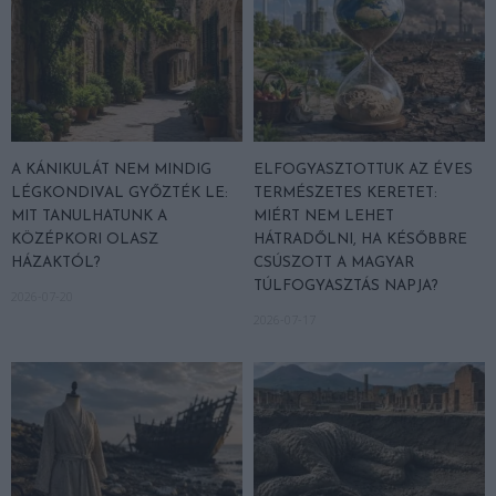
A KÁNIKULÁT NEM MINDIG
ELFOGYASZTOTTUK AZ ÉVES
LÉGKONDIVAL GYŐZTÉK LE:
TERMÉSZETES KERETET:
MIT TANULHATUNK A
MIÉRT NEM LEHET
KÖZÉPKORI OLASZ
HÁTRADŐLNI, HA KÉSŐBBRE
HÁZAKTÓL?
CSÚSZOTT A MAGYAR
TÚLFOGYASZTÁS NAPJA?
2026-07-20
2026-07-17