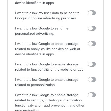
device identifiers in apps.
PANNONHALMI
PANNONHALMI FŐAPÁTSÁG
GYÓGYNÖVÉNYKERTBE ÉS
PINCÉSZETÉBE
I want to allow my user data to be sent to
ILLATMÚZEUMBA
2026-08-04
Google for online advertising purposes.
2026-08-04
I want to allow Google to send me
personalized advertising.
I want to allow Google to enable storage
related to analytics like cookies on web or
device identifiers in apps.
I want to allow Google to enable storage
related to functionality of the website or app.
I want to allow Google to enable storage
KIRÁNDULÁS A RAVAZDI
NEM CSAK A FÖLD
related to personalization.
SÖRFŐZDÉBE, A BENCÉS
SZOMJAZIK: LÉGKÖRI ASZÁLY
APÁTSÁG HABOS OLDALÁRA
SZÍVJA KI A VIZET A
I want to allow Google to enable storage
NÖVÉNYEKBŐL
related to security, including authentication
2026-08-04
functionality and fraud prevention, and other
2026-08-04
user protection.