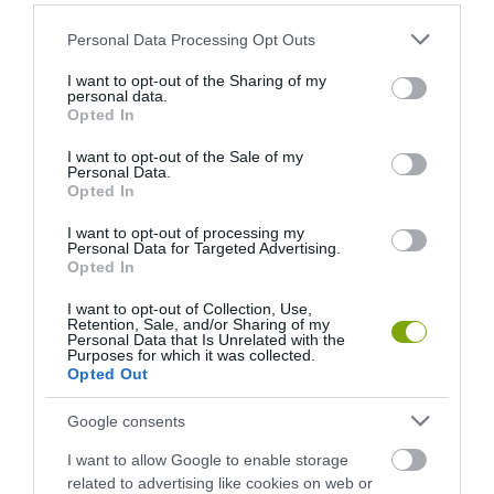
Please note that this website/app uses one or more Google
Personal Data Processing Opt Outs
services and may gather and store information including but
not limited to your visit or usage behaviour. You may click to
I want to opt-out of the Sharing of my
personal data.
grant or deny consent to Google and its third-party tags to
KIRÁNDULÁS A
KIRÁNDULÁS PANNONHALMA
Opted In
use your data for below specified purposes in below Google
PANNONHALMI
KÖRNYÉKÉN: TERMÉSZET,
consent section.
ARBORÉTUMBA
SZŐLŐ ÉS KOMLÓ
I want to opt-out of the Sale of my
Personal Data.
TALÁLKOZÁSA
2026-08-04
Opted In
2026-08-04
I want to opt-out of processing my
Personal Data for Targeted Advertising.
Opted In
I want to opt-out of Collection, Use,
Retention, Sale, and/or Sharing of my
Personal Data that Is Unrelated with the
Purposes for which it was collected.
Opted Out
Google consents
I want to allow Google to enable storage
related to advertising like cookies on web or
KIRÁNDULÁS A
KIRÁNDULÁS A