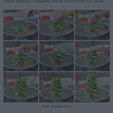
színben pompázó csillagjaink szép kis fenyőformát nem adnak.
Fotó: creative juice