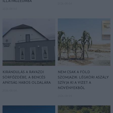
ILLATMÚZEUMBA
2026-08-04
2026-08-04
KIRÁNDULÁS A RAVAZDI
NEM CSAK A FÖLD
SÖRFŐZDÉBE, A BENCÉS
SZOMJAZIK: LÉGKÖRI ASZÁLY
APÁTSÁG HABOS OLDALÁRA
SZÍVJA KI A VIZET A
NÖVÉNYEKBŐL
2026-08-04
2026-08-04