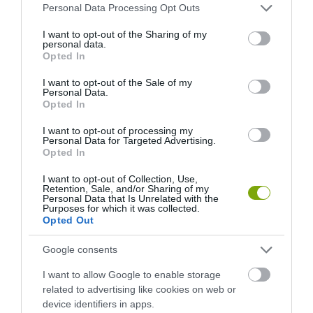
Please note that this website/app uses one or more Google
Personal Data Processing Opt Outs
services and may gather and store information including but
not limited to your visit or usage behaviour. You may click to
I want to opt-out of the Sharing of my
personal data.
grant or deny consent to Google and its third-party tags to
Opted In
use your data for below specified purposes in below Google
consent section.
I want to opt-out of the Sale of my
Personal Data.
Opted In
I want to opt-out of processing my
Personal Data for Targeted Advertising.
Opted In
I want to opt-out of Collection, Use,
Retention, Sale, and/or Sharing of my
Personal Data that Is Unrelated with the
Purposes for which it was collected.
Opted Out
Google consents
I want to allow Google to enable storage
related to advertising like cookies on web or
device identifiers in apps.