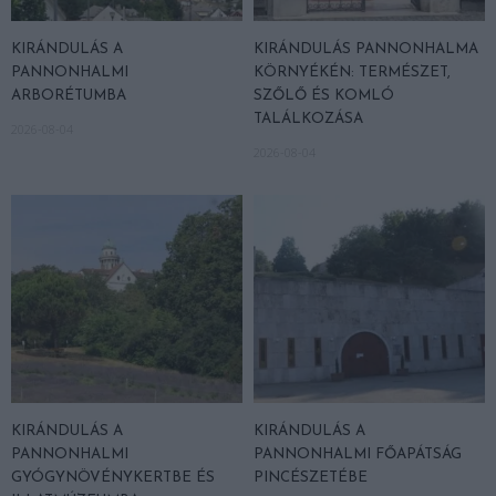
KIRÁNDULÁS A
KIRÁNDULÁS PANNONHALMA
PANNONHALMI
KÖRNYÉKÉN: TERMÉSZET,
ARBORÉTUMBA
SZŐLŐ ÉS KOMLÓ
TALÁLKOZÁSA
2026-08-04
2026-08-04
KIRÁNDULÁS A
KIRÁNDULÁS A
PANNONHALMI
PANNONHALMI FŐAPÁTSÁG
GYÓGYNÖVÉNYKERTBE ÉS
PINCÉSZETÉBE