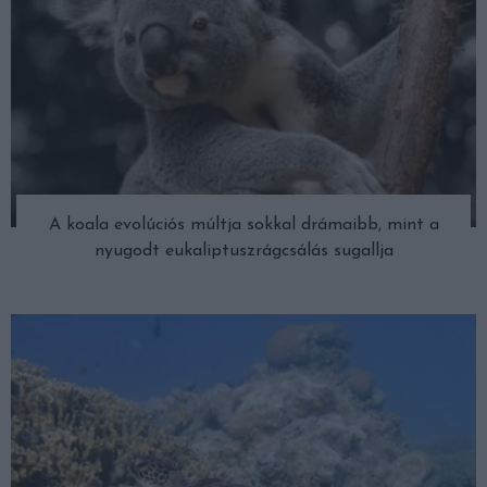
A koala evolúciós múltja sokkal drámaibb, mint a
nyugodt eukaliptuszrágcsálás sugallja