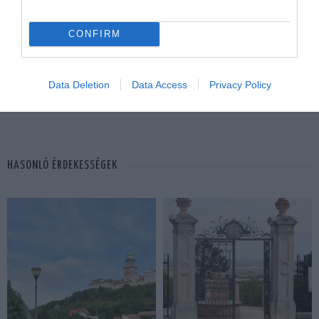
ELŐZŐ CIKK
5 KÜLÖNLEGES KARÁCSONYI ÉTEL A NAGYVILÁGBÓL
CONFIRM
KÖVETKEZŐ CIKK
Data Deletion
Data Access
Privacy Policy
HIHETETLEN BORTÁROLÓ REJLIK A FÖLDBEN A KERTI PIHENŐ
MELLETT
HASONLÓ ÉRDEKESSÉGEK