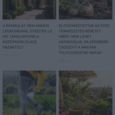
A KÁNIKULÁT NEM MINDIG
ELFOGYASZTOTTUK AZ ÉVES
LÉGKONDIVAL GYŐZTÉK LE:
TERMÉSZETES KERETET:
MIT TANULHATUNK A
MIÉRT NEM LEHET
KÖZÉPKORI OLASZ
HÁTRADŐLNI, HA KÉSŐBBRE
HÁZAKTÓL?
CSÚSZOTT A MAGYAR
TÚLFOGYASZTÁS NAPJA?
2026-07-20
2026-07-17