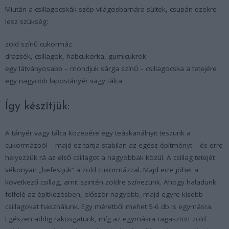
Miután a csillagocskák szép világosbarnára sültek, csupán ezekre
lesz szükség:
zöld színű cukormáz
drazsék, csillagok, habcukorka, gumicukrok
egy látványosabb – mondjuk sárga színű – csillagocska a tetejére
egy nagyobb lapostányér vagy tálca
Így készítjük:
A tányér vagy tálca közepére egy teáskanálnyit teszünk a
cukormázból – majd ez tartja stabilan az egész építményt – és erre
helyezzük rá az első csillagot a nagyobbak közül. A csillag tetejét
vékonyan „befestjük” a zöld cukormázzal. Majd erre jöhet a
következő csillag, amit szintén zöldre színezünk. Ahogy haladunk
felfelé az építkezésben, először nagyobb, majd egyre kisebb
csillagokat használunk. Egy méretből mehet 5-6 db is egymásra.
Egészen addig rakosgatunk, míg az egymásra ragasztott zöld