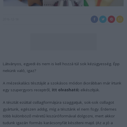
2016-12-18
Látványos, egyedi és nem is kell hozzá túl sok kézügyesség. Épp
nekünk való, igaz?
A mézeskalács tésztáját a szokásos módon (korábban már írtunk
egy szupergyors receptről,
itt olvasható
) elkészítjük.
A tésztát ezúttal csillagformájúra szaggatjuk, sok-sok csillagot
gyártunk, egészen addig, míg a tésztánk el nem fogy. Érdemes
több különböző méretű kiszúróformával dolgozni, mert akkor
tudunk igazán formás karácsonyfát készíteni majd. (Az a jó a