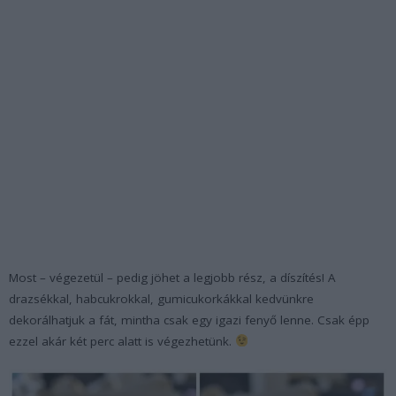
Most – végezetül – pedig jöhet a legjobb rész, a díszítés! A
drazsékkal, habcukrokkal, gumicukorkákkal kedvünkre
dekorálhatjuk a fát, mintha csak egy igazi fenyő lenne. Csak épp
ezzel akár két perc alatt is végezhetünk.