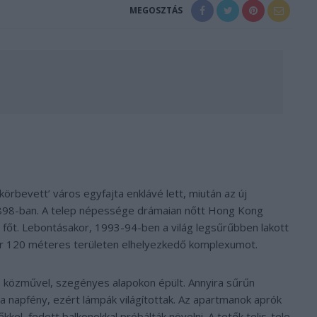
MEGOSZTÁS
l körbevett’ város egyfajta enklávé lett, miután az új
1898-ban. A telep népessége drámaian nőtt Hong Kong
 főt. Lebontásakor, 1993-94-ben a világ legsűrűbben lakott
er 120 méteres területen elhelyezkedő komplexumot.
s közművel, szegényes alapokon épült. Annyira sűrűn
 a napfény, ezért lámpák világítottak. Az apartmanok aprók
őkkel, fedett balkonokkal próbálták növelni. A tetők telis-tele