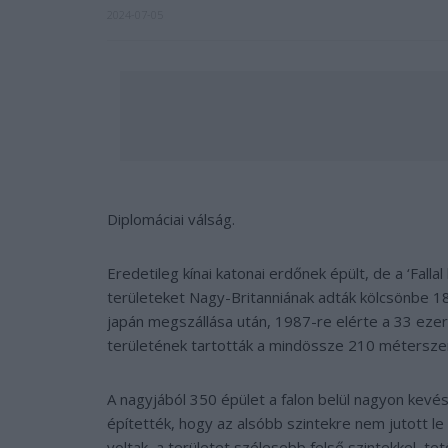
2024-07-05
Diplomáciai válság.
Eredetileg kínai katonai erdőnek épült, de a ‘Falla
területeket Nagy-Britanniának adták kölcsönbe 
japán megszállása után, 1987-re elérte a 33 ezer
területének tartották a mindössze 210 métersz
A nagyjából 350 épület a falon belül nagyon kevé
építették, hogy az alsóbb szintekre nem jutott le
voltak, a területet szélesebb felső szintekkel, tet