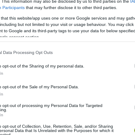
. This information may also be disclosed by us to third parties on the
IA
Participants
that may further disclose it to other third parties.
 that this website/app uses one or more Google services and may gath
including but not limited to your visit or usage behaviour. You may click 
 to Google and its third-party tags to use your data for below specifi
ia (960–1279), idejére nyúlik vissza, amikor előörsként
ogle consent section.
k ellen és a só termelését irányítsák, még a brit uralom
 részét lerombolták, hogy a közeli repülőtérhez építőanyagot
l Data Processing Opt Outs
o opt-out of the Sharing of my personal data.
In
o opt-out of the Sale of my Personal Data.
In
to opt-out of processing my Personal Data for Targeted
ing.
In
o opt-out of Collection, Use, Retention, Sale, and/or Sharing
ersonal Data that Is Unrelated with the Purposes for which it
lected.