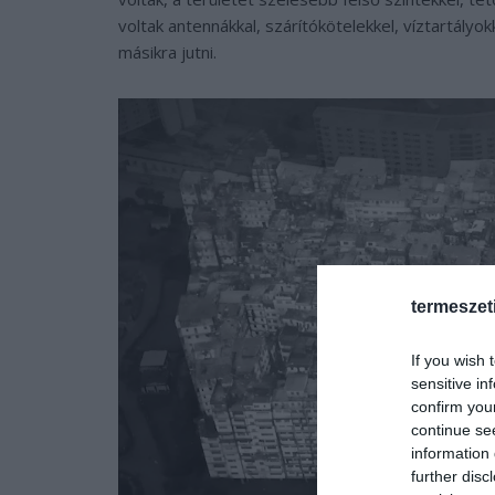
voltak antennákkal, szárítókötelekkel, víztartályo
másikra jutni.
termeszet
If you wish 
sensitive in
confirm you
continue se
information 
further disc