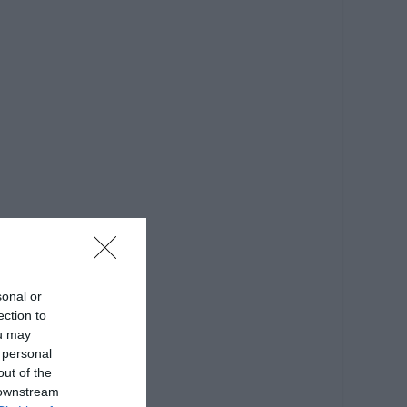
sonal or
ection to
ou may
 personal
out of the
 downstream