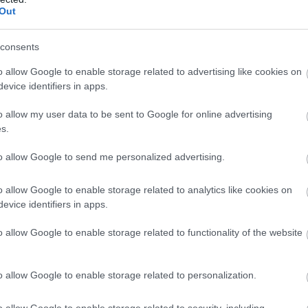
Out
consents
cot vallottak a kiürítéssel, így inkább politikát váltottak
ostituáltakról, ópiumbarlangokról, kokaindílerekről,
o allow Google to enable storage related to advertising like cookies on
evice identifiers in apps.
dig megúszták a büntetést, ahogy a kókler fogorvosok is. A
em Kína, sem Nagy-Britannia nem vállalt felelősséget az ott
o allow my user data to be sent to Google for online advertising
s.
to allow Google to send me personalized advertising.
a lakók nagy része békében, nyugalomban élte a
ckét írtak, a felnőttek pedig gyakran ott pihentek vagy
o allow Google to enable storage related to analytics like cookies on
evice identifiers in apps.
ovább a rossz életminőséggel, elképesztő higiénés
o allow Google to enable storage related to functionality of the website
ntották az épületeket. 1991-ben kezdődött a felszámolás
anítására.
o allow Google to enable storage related to personalization.
enyűgöző parkot találunk.
o allow Google to enable storage related to security, including