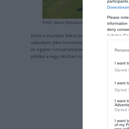
participants
Downstream 
Please note
Fotó: Slava Stepanov/Instagram
information 
deny consent
Noha a misztikus felirat pontos eredete nem isme
in below Go
valamilyen jeles kommunista évforduló alkalmából 
Az egykori Szovjetunióban ugyanis a lakók rend
Persona
például a nagy októberi szocialista forradalom jub
I want t
Opted 
I want t
Opted 
I want 
Advertis
Opted 
I want t
of my P
was col