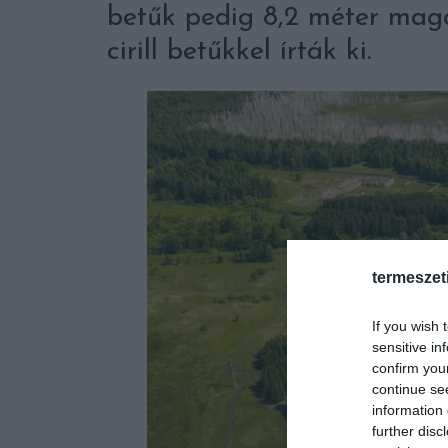
betűk pedig 8,2 méter mag
cirill betűkkel írták ki.
termeszet
If you wish 
sensitive in
confirm you
continue se
information 
further disc