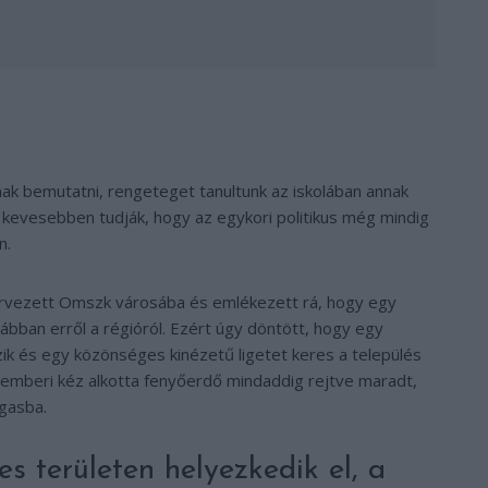
óknak bemutatni, rengeteget tanultunk az iskolában annak
t kevesebben tudják, hogy az egykori politikus még mindig
n.
tervezett Omszk városába és emlékezett rá, hogy egy
bban erről a régióról. Ezért úgy döntött, hogy egy
k és egy közönséges kinézetű ligetet keres a település
an emberi kéz alkotta fenyőerdő mindaddig rejtve maradt,
gasba.
es területen helyezkedik el, a