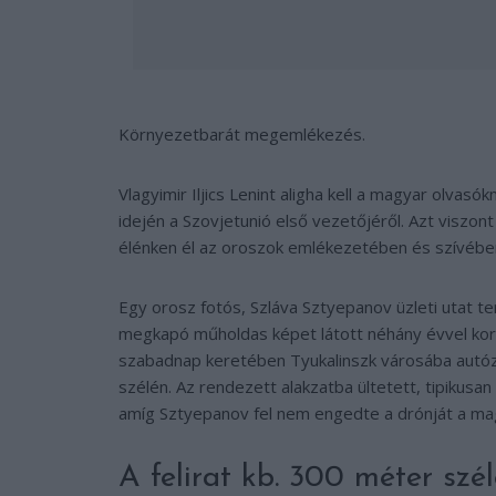
Környezetbarát megemlékezés.
Vlagyimir Iljics Lenint aligha kell a magyar olvas
idején a Szovjetunió első vezetőjéről. Azt viszon
élénken él az oroszok emlékezetében és szívébe
Egy orosz fotós, Szláva Sztyepanov üzleti utat 
megkapó műholdas képet látott néhány évvel korá
szabadnap keretében Tyukalinszk városába autózi
szélén. Az rendezett alakzatba ültetett, tipikus
amíg Sztyepanov fel nem engedte a drónját a ma
A felirat kb. 300 méter szél