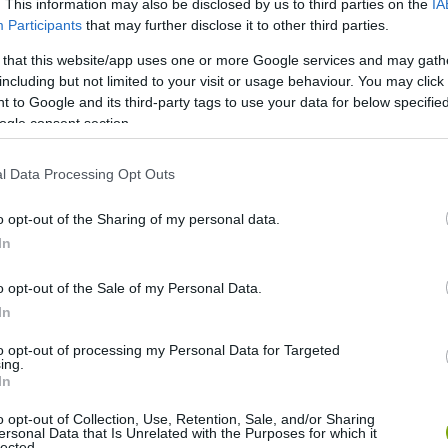
. This information may also be disclosed by us to third parties on the
IA
Participants
that may further disclose it to other third parties.
 that this website/app uses one or more Google services and may gath
including but not limited to your visit or usage behaviour. You may click 
 to Google and its third-party tags to use your data for below specifi
rt, Sztyepanov úgy véli, hogy az a legvalószínűbb, hogy
ogle consent section.
készült, az 1970-es évektől kezdve több ilyet is tartottak.
szeresen megemlékeztek a jelentős eseményekről, így
l Data Processing Opt Outs
ileumáról, vagy akár Lenin születésének kerek évfordulóiról.
o opt-out of the Sharing of my personal data.
In
o opt-out of the Sale of my Personal Data.
In
to opt-out of processing my Personal Data for Targeted
ing.
In
o opt-out of Collection, Use, Retention, Sale, and/or Sharing
ersonal Data that Is Unrelated with the Purposes for which it
lected.