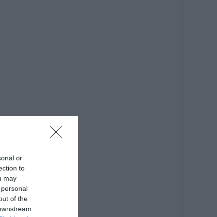
sonal or
ection to
ou may
 personal
out of the
 downstream