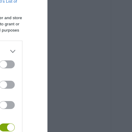
B’s List of
er and store
to grant or
ed purposes