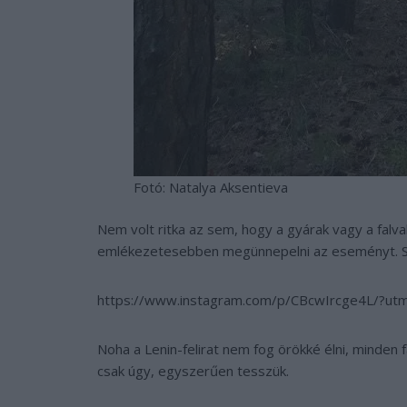
Fotó: Natalya Aksentieva
Nem volt ritka az sem, hogy a gyárak vagy a falv
emlékezetesebben megünnepelni az eseményt. Sz
https://www.instagram.com/p/CBcwIrcge4L/?ut
Noha a Lenin-felirat nem fog örökké élni, minden f
csak úgy, egyszerűen tesszük.