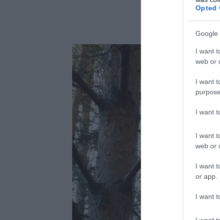
Opted 
Google 
I want t
web or d
I want t
purpose
I want 
I want t
web or d
I want t
or app.
I want t
I want t