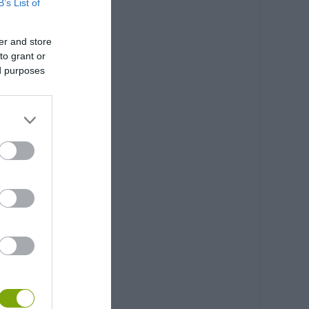
B’s List of
er and store
to grant or
ed purposes