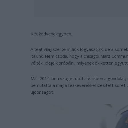
Két kedvenc egyben.
A teát világszerte milliók fogyasztják, de a sörn
italunk. Nem csoda, hogy a chicagói Marz Commun
vélték, ideje kipróbálni, milyenek ők ketten együtt
Már 2014-ben szöget ütött fejükben a gondolat, m
bemutatta a maga teakeverékkel ízesített sörét. A
újdonságot.