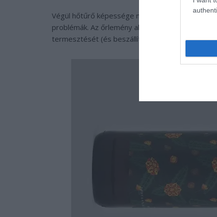
authenti
Végül hőtűrő képessége miatt a dél-afrikai rooibos
problémák. Az őrlemény alapanyagául szolgáló ro
termesztését (és beszállítását) az aszály néha 