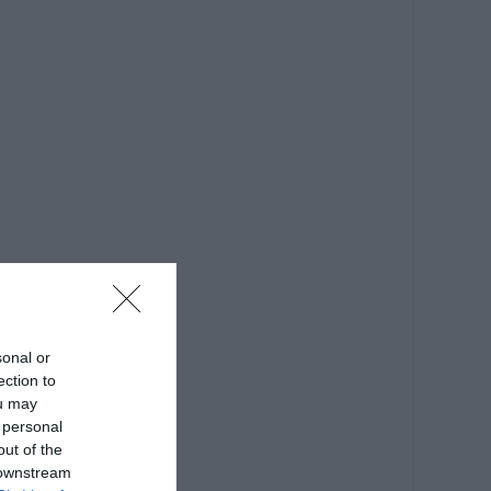
sonal or
ection to
ou may
 personal
out of the
 downstream