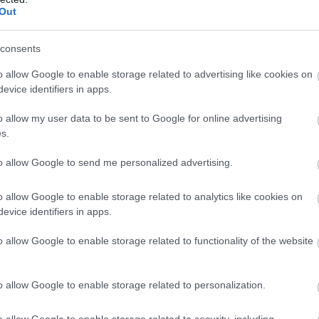
Out
consents
t, hogy ami kistételben működik, nagytételben már nem: az
o allow Google to enable storage related to advertising like cookies on
n elkészíthető, fantasztikus házisörök egzotikus hozzávalói
evice identifiers in apps.
et.
o allow my user data to be sent to Google for online advertising
s.
to allow Google to send me personalized advertising.
o allow Google to enable storage related to analytics like cookies on
evice identifiers in apps.
o allow Google to enable storage related to functionality of the website
o allow Google to enable storage related to personalization.
o allow Google to enable storage related to security, including