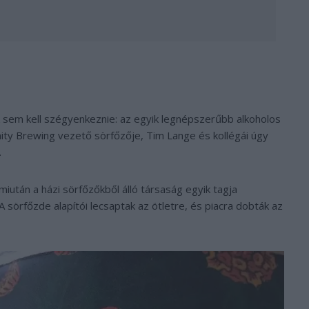
ek sem kell szégyenkeznie: az egyik legnépszerűbb alkoholos
ity Brewing vezető sörfőzője, Tim Lange és kollégái úgy
.
iután a házi sörfőzőkből álló társaság egyik tagja
 sörfőzde alapítói lecsaptak az ötletre, és piacra dobták az