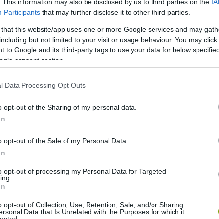
. This information may also be disclosed by us to third parties on the
IA
Participants
that may further disclose it to other third parties.
 that this website/app uses one or more Google services and may gath
including but not limited to your visit or usage behaviour. You may click 
 to Google and its third-party tags to use your data for below specifi
ogle consent section.
l Data Processing Opt Outs
o opt-out of the Sharing of my personal data.
In
o opt-out of the Sale of my Personal Data.
In
to opt-out of processing my Personal Data for Targeted
ing.
In
o opt-out of Collection, Use, Retention, Sale, and/or Sharing
ersonal Data that Is Unrelated with the Purposes for which it
lected.