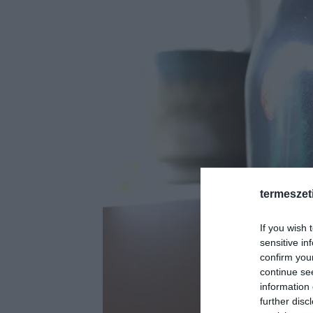
termeszet
If you wish 
sensitive in
confirm you
continue se
information 
further disc