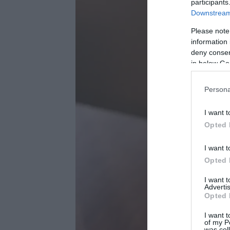
participants
Downstream 
Please note
information 
deny consent
in below Go
Persona
I want t
Opted 
I want t
Opted 
I want 
Advertis
Opted 
I want t
of my P
was col