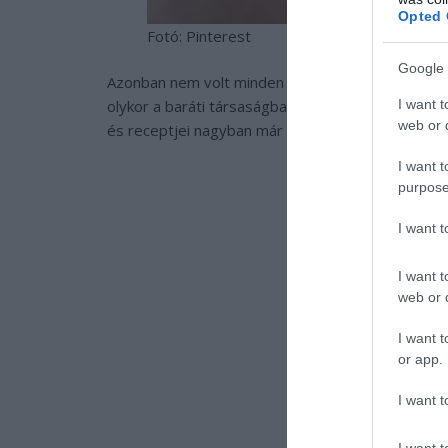
Opted 
Fotó: Pinterest
Google 
Azonban nem volt minden ilyen egyszerű, kiderül
I want t
olykor a baráti társaságban elfogyasztható, olcsó
web or d
és receptjei nagyban már nem állják meg a helyük
I want t
purpose
I want 
I want t
web or d
I want t
or app.
I want t
I want t