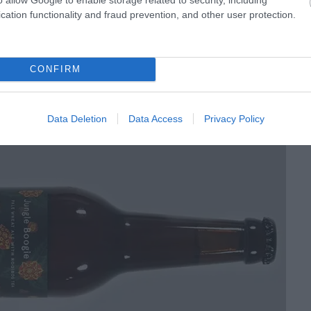
cation functionality and fraud prevention, and other user protection.
 teát választották alapul a teás sörhöz, de itt is adódtak
oibos (vörös fokföldirekettye) jelentősebb volumenű
igencsak megnehezítette.
CONFIRM
Data Deletion
Data Access
Privacy Policy