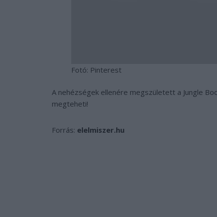
Fotó: Pinterest
A nehézségek ellenére megszületett a Jungle Boo
megteheti!
Forrás:
elelmiszer.hu