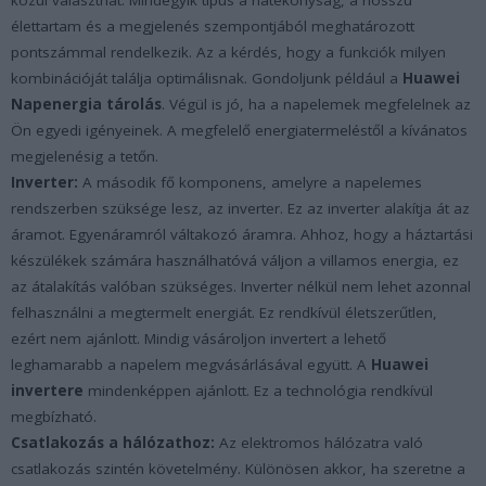
élettartam és a megjelenés szempontjából meghatározott
pontszámmal rendelkezik. Az a kérdés, hogy a funkciók milyen
kombinációját találja optimálisnak. Gondoljunk például a
Huawei
Napenergia tárolás
. Végül is jó, ha a napelemek megfelelnek az
Ön egyedi igényeinek. A megfelelő energiatermeléstől a kívánatos
megjelenésig a tetőn.
Inverter:
A második fő komponens, amelyre a napelemes
rendszerben szüksége lesz, az inverter. Ez az inverter alakítja át az
áramot. Egyenáramról váltakozó áramra. Ahhoz, hogy a háztartási
készülékek számára használhatóvá váljon a villamos energia, ez
az átalakítás valóban szükséges. Inverter nélkül nem lehet azonnal
felhasználni a megtermelt energiát. Ez rendkívül életszerűtlen,
ezért nem ajánlott. Mindig vásároljon invertert a lehető
leghamarabb a napelem megvásárlásával együtt. A
Huawei
invertere
mindenképpen ajánlott. Ez a technológia rendkívül
megbízható.
Csatlakozás a hálózathoz:
Az elektromos hálózatra való
csatlakozás szintén követelmény. Különösen akkor, ha szeretne a