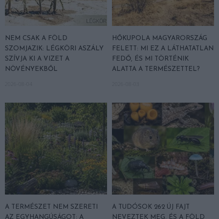
NEM CSAK A FÖLD
HŐKUPOLA MAGYARORSZÁG
SZOMJAZIK: LÉGKÖRI ASZÁLY
FELETT: MI EZ A LÁTHATATLAN
SZÍVJA KI A VIZET A
FEDŐ, ÉS MI TÖRTÉNIK
NÖVÉNYEKBŐL
ALATTA A TERMÉSZETTEL?
2026-08-04
2026-08-03
A TERMÉSZET NEM SZERETI
A TUDÓSOK 262 ÚJ FAJT
AZ EGYHANGÚSÁGOT: A
NEVEZTEK MEG, ÉS A FÖLD