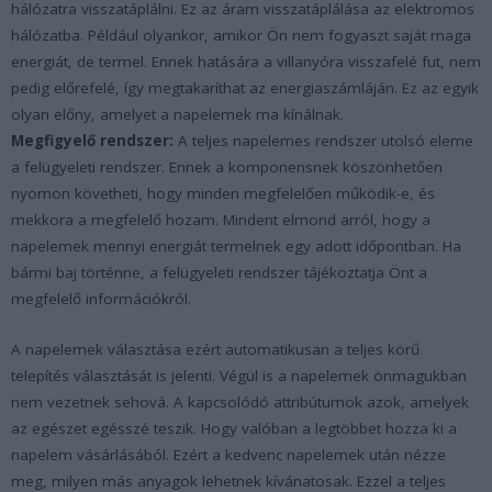
hálózatra visszatáplálni. Ez az áram visszatáplálása az elektromos
hálózatba. Például olyankor, amikor Ön nem fogyaszt saját maga
energiát, de termel. Ennek hatására a villanyóra visszafelé fut, nem
pedig előrefelé, így megtakaríthat az energiaszámláján. Ez az egyik
olyan előny, amelyet a napelemek ma kínálnak.
Megfigyelő rendszer:
A teljes napelemes rendszer utolsó eleme
a felügyeleti rendszer. Ennek a komponensnek köszönhetően
nyomon követheti, hogy minden megfelelően működik-e, és
mekkora a megfelelő hozam. Mindent elmond arról, hogy a
napelemek mennyi energiát termelnek egy adott időpontban. Ha
bármi baj történne, a felügyeleti rendszer tájékoztatja Önt a
megfelelő információkról.
A napelemek választása ezért automatikusan a teljes körű
telepítés választását is jelenti. Végül is a napelemek önmagukban
nem vezetnek sehová. A kapcsolódó attribútumok azok, amelyek
az egészet egésszé teszik. Hogy valóban a legtöbbet hozza ki a
napelem vásárlásából. Ezért a kedvenc napelemek után nézze
meg, milyen más anyagok lehetnek kívánatosak. Ezzel a teljes