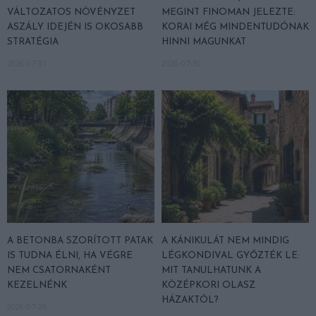
VÁLTOZATOS NÖVÉNYZET
MEGINT FINOMAN JELEZTE:
ASZÁLY IDEJÉN IS OKOSABB
KORAI MÉG MINDENTUDÓNAK
STRATÉGIA
HINNI MAGUNKAT
2026-07-31
2026-07-30
A BETONBA SZORÍTOTT PATAK
A KÁNIKULÁT NEM MINDIG
IS TUDNA ÉLNI, HA VÉGRE
LÉGKONDIVAL GYŐZTÉK LE:
NEM CSATORNAKÉNT
MIT TANULHATUNK A
KEZELNÉNK
KÖZÉPKORI OLASZ
HÁZAKTÓL?
2026-07-29