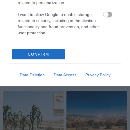
related to personalization.
I want to allow Google to enable storage
related to security, including authentication
functionality and fraud prevention, and other
user protection.
CONFIRM
KIRÁNDULÁS A
KIRÁNDULÁS A RAVAZDI
PANNONHALMI FŐAPÁTSÁG
SÖRFŐZDÉBE, A BENCÉS
PINCÉSZETÉBE
APÁTSÁG HABOS OLDALÁRA
Data Deletion
Data Access
Privacy Policy
2026-08-04
2026-08-04