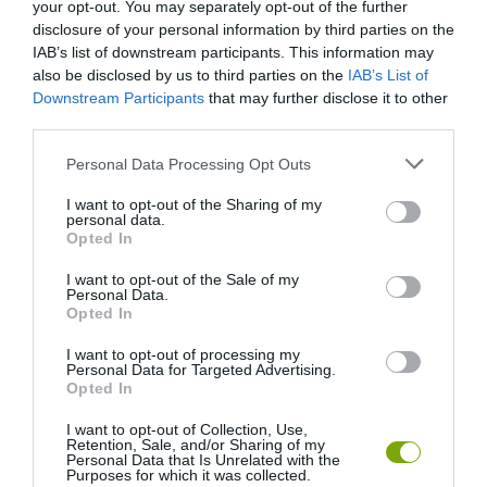
your opt-out. You may separately opt-out of the further
KÖVETKEZŐ CIKK
disclosure of your personal information by third parties on the
SZEMÉTRUHÁBAN JÁRVA HÍVJA FEL A FIGYELMÜNKET AZ
IAB’s list of downstream participants. This information may
AKTIVISTA A KÖRNYEZET VÉDELMÉRE
also be disclosed by us to third parties on the
IAB’s List of
Downstream Participants
that may further disclose it to other
third parties.
Please note that this website/app uses one or more Google
HASONLÓ ÉRDEKESSÉGEK
Personal Data Processing Opt Outs
services and may gather and store information including but
not limited to your visit or usage behaviour. You may click to
I want to opt-out of the Sharing of my
personal data.
grant or deny consent to Google and its third-party tags to
Opted In
use your data for below specified purposes in below Google
consent section.
I want to opt-out of the Sale of my
Personal Data.
Opted In
I want to opt-out of processing my
Personal Data for Targeted Advertising.
Opted In
I want to opt-out of Collection, Use,
Retention, Sale, and/or Sharing of my
A KORALLZÁTONY NEM CSAK
KIRÁNDULÁS A
Personal Data that Is Unrelated with the
SZÍNES HALAKBÓL ÁLL: MOST
PANNONHALMI
Purposes for which it was collected.