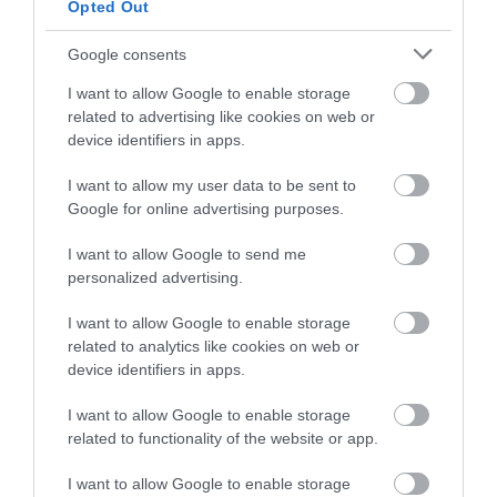
500 EDDIG ISMERETLEN
ARBORÉTUMBA
Opted Out
LAKÓJÁT MUTATTA MEG
2026-08-04
Google consents
2026-08-06
I want to allow Google to enable storage
related to advertising like cookies on web or
device identifiers in apps.
I want to allow my user data to be sent to
Google for online advertising purposes.
I want to allow Google to send me
personalized advertising.
I want to allow Google to enable storage
KIRÁNDULÁS PANNONHALMA
KIRÁNDULÁS A
related to analytics like cookies on web or
KÖRNYÉKÉN: TERMÉSZET,
PANNONHALMI
device identifiers in apps.
SZŐLŐ ÉS KOMLÓ
GYÓGYNÖVÉNYKERTBE ÉS
TALÁLKOZÁSA
ILLATMÚZEUMBA
I want to allow Google to enable storage
related to functionality of the website or app.
2026-08-04
2026-08-04
I want to allow Google to enable storage