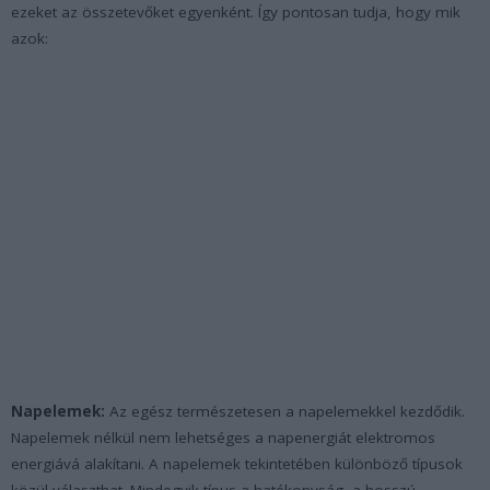
ezeket az összetevőket egyenként. Így pontosan tudja, hogy mik
azok:
Napelemek:
Az egész természetesen a napelemekkel kezdődik.
Napelemek nélkül nem lehetséges a napenergiát elektromos
energiává alakítani. A napelemek tekintetében különböző típusok
közül választhat. Mindegyik típus a hatékonyság, a hosszú