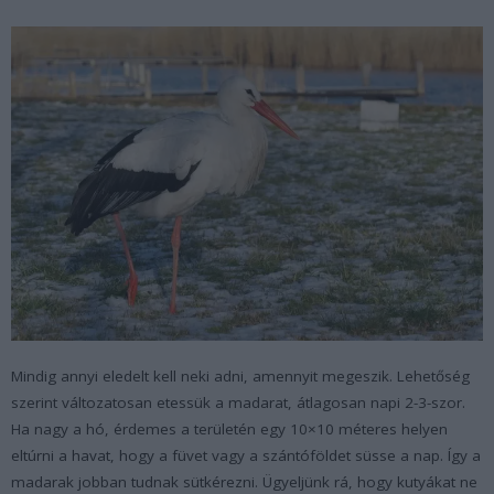
Mindig annyi eledelt kell neki adni, amennyit megeszik. Lehetőség
szerint változatosan etessük a madarat, átlagosan napi 2-3-szor.
Ha nagy a hó, érdemes a területén egy 10×10 méteres helyen
eltúrni a havat, hogy a füvet vagy a szántóföldet süsse a nap. Így a
madarak jobban tudnak sütkérezni. Ügyeljünk rá, hogy kutyákat ne