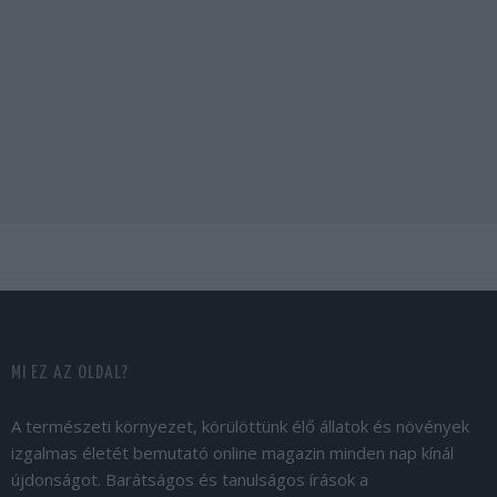
MI EZ AZ OLDAL?
A természeti környezet, körülöttünk élő állatok és növények
izgalmas életét bemutató online magazin minden nap kínál
újdonságot. Barátságos és tanulságos írások a