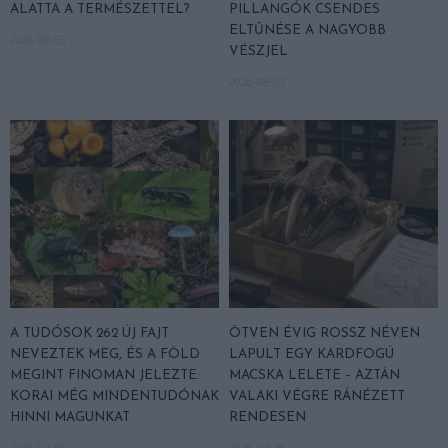
ALATTA A TERMÉSZETTEL?
PILLANGÓK CSENDES
ELTŰNÉSE A NAGYOBB
2026-08-03
VÉSZJEL
2026-08-03
A TUDÓSOK 262 ÚJ FAJT
ÖTVEN ÉVIG ROSSZ NÉVEN
NEVEZTEK MEG, ÉS A FÖLD
LAPULT EGY KARDFOGÚ
MEGINT FINOMAN JELEZTE:
MACSKA LELETE – AZTÁN
KORAI MÉG MINDENTUDÓNAK
VALAKI VÉGRE RÁNÉZETT
HINNI MAGUNKAT
RENDESEN
2026-07-30
2026-07-28