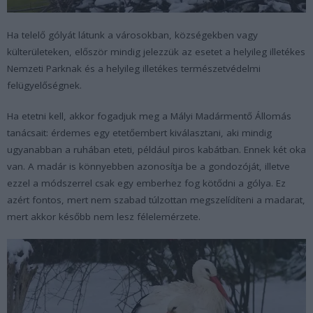
Ha telelő gólyát látunk a városokban, községekben vagy
külterületeken, először mindig jelezzük az esetet a helyileg illetékes
Nemzeti Parknak és a helyileg illetékes természetvédelmi
felügyelőségnek.
Ha etetni kell, akkor fogadjuk meg a Mályi Madármentő Állomás
tanácsait: érdemes egy etetőembert kiválasztani, aki mindig
ugyanabban a ruhában eteti, például piros kabátban. Ennek két oka
van. A madár is könnyebben azonosítja be a gondozóját, illetve
ezzel a módszerrel csak egy emberhez fog kötődni a gólya. Ez
azért fontos, mert nem szabad túlzottan megszelídíteni a madarat,
mert akkor később nem lesz félelemérzete.