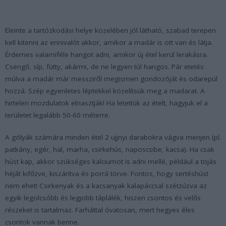
Eleinte a tartózkodási helye közelében jól látható, szabad terepen
kell kitenni az ennivalót akkor, amikor a madár is ott van és látja.
Érdemes valamiféle hangot adni, amikor új étel kerül lerakásra.
Csengő, síp, fütty, akármi, de ne legyen túl hangos. Pár etetés
múlva a madár már messziről megismeri gondozóját és odarepül
hozzá. Szép egyenletes léptekkel közelítsük meg a madarat. A
hirtelen mozdulatok elriasztják! Ha letettük az ételt, hagyjuk el a
területet legalább 50-60 méterre.
A gólyák számára minden étel 2 ujjnyi darabokra vágva menjen (pl.
patkány, egér, hal, marha, csirkehús, naposcsibe, kacsa). Ha csak
húst kap, akkor szükséges kalciumot is adni mellé, például a tojás
héját kifőzve, kiszárítva és porrá törve. Fontos, hogy sertéshúst
nem ehet! Csirkenyak és a kacsanyak kalapáccsal szétzúzva az
egyik legolcsóbb és legjobb táplálék, hiszen csontos és velős
részeket is tartalmaz. Farháttal óvatosan, mert hegyes éles
csontok vannak benne.