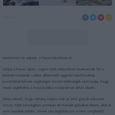
2018-02-23
Sertéshúst ne adjunk, a havat takarítsuk el.
Gólya a havas tájon – egyre több településen bukkannak fel a
kedvelt madarak. Lelkes állatvédők aggódó telefonokkal,
posztokkal kérnek segítséget, hiszen többségük nem tudja, hogy
mivel segíthetne a hosszú lábú madaraknak télvíz idején.
Elképzelhető, hogy néhány helyre már az első gólyák érkeztek
vissza, több községben azonban itt maradt gólyákat látunk, akik el
sem repültek telelni. Ennek oka legtöbbször a nem megfelelő