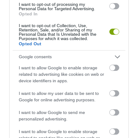
ÚJ KIHÍVÁS TAROL A TINIK KÖRÉBEN: PÓZOLJ KERTÉSZETI
I want to opt-out of processing my
ÁRUDÁBAN!
Personal Data for Targeted Advertising.
Opted In
KÖVETKEZŐ CIKK
I want to opt-out of Collection, Use,
Retention, Sale, and/or Sharing of my
Personal Data that Is Unrelated with the
TÖRTÉNELMI PILLANAT AZ IDEI TÉLI OLIMPIÁN: MEGVAN AZ
Purposes for which it was collected.
ELSŐ MAGYAR ARANYÉREM!
Opted Out
Google consents
HASONLÓ ÉRDEKESSÉGEK
I want to allow Google to enable storage
related to advertising like cookies on web or
device identifiers in apps.
I want to allow my user data to be sent to
Google for online advertising purposes.
I want to allow Google to send me
personalized advertising.
I want to allow Google to enable storage
related to analytics like cookies on web or