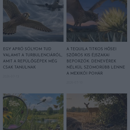
EGY APRÓ SÓLYOM TUD
A TEQUILA TITKOS HŐSEI
VALAMIT A TURBULENCIÁRÓL,
SZŐRÖS KIS ÉJSZAKAI
AMIT A REPÜLŐGÉPEK MÉG
BEPORZÓK: DENEVÉREK
CSAK TANULNAK
NÉLKÜL SZOMORÚBB LENNE
A MEXIKÓI POHÁR
2026-07-13
2026-07-10