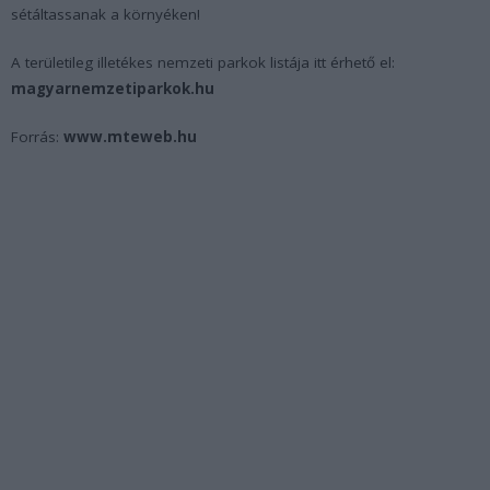
sétáltassanak a környéken!
A területileg illetékes nemzeti parkok listája itt érhető el:
magyarnemzetiparkok.hu
Forrás:
www.mteweb.hu