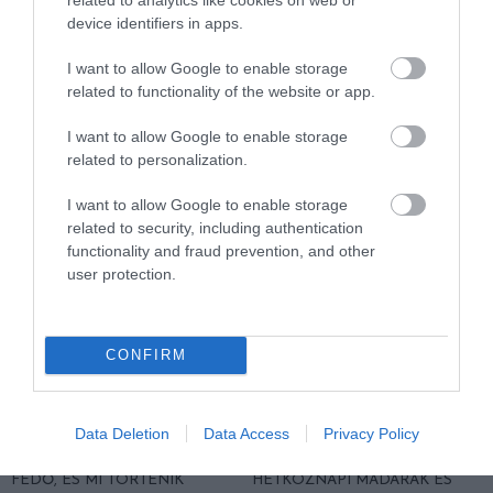
device identifiers in apps.
A KOALA EVOLÚCIÓS MÚLTJA
A KORALLZÁTONY NEM CSAK
SOKKAL DRÁMAIBB, MINT A
SZÍNES HALAKBÓL ÁLL: MOST
I want to allow Google to enable storage
NYUGODT
500 EDDIG ISMERETLEN
related to functionality of the website or app.
EUKALIPTUSZRÁGCSÁLÁS
LAKÓJÁT MUTATTA MEG
SUGALLJA
2026-08-06
I want to allow Google to enable storage
2026-08-07
related to personalization.
I want to allow Google to enable storage
related to security, including authentication
functionality and fraud prevention, and other
user protection.
CONFIRM
Data Deletion
Data Access
Privacy Policy
HŐKUPOLA MAGYARORSZÁG
NEM CSAK A RITKASÁGOK
FELETT: MI EZ A LÁTHATATLAN
BAJBAN VANNAK: A
FEDŐ, ÉS MI TÖRTÉNIK
HÉTKÖZNAPI MADARAK ÉS