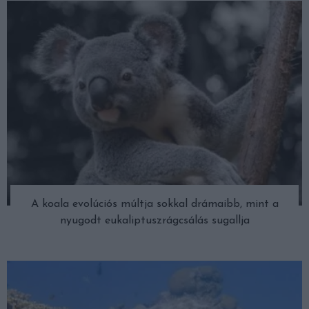
A koala evolúciós múltja sokkal drámaibb, mint a
nyugodt eukaliptuszrágcsálás sugallja