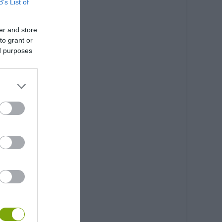
B’s List of
er and store
to grant or
ed purposes