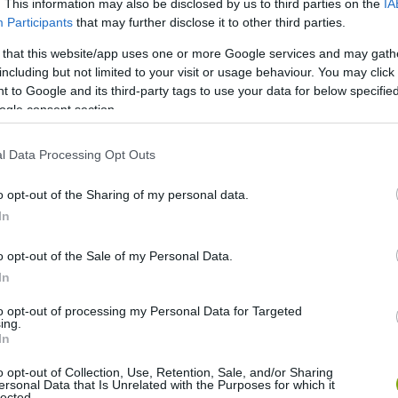
 döntött, hogy más módszerhez folyamodik. 11 éves korában
. This information may also be disclosed by us to third parties on the
IA
Participants
that may further disclose it to other third parties.
efogta a család tehenét a lovaglásra.
 that this website/app uses one or more Google services and may gath
including but not limited to your visit or usage behaviour. You may click 
 to Google and its third-party tags to use your data for below specifi
ogle consent section.
l Data Processing Opt Outs
o opt-out of the Sharing of my personal data.
In
o opt-out of the Sale of my Personal Data.
In
to opt-out of processing my Personal Data for Targeted
ing.
In
o opt-out of Collection, Use, Retention, Sale, and/or Sharing
ja, hogy a 7 éves szarvasmarha az ő legjobb barátja. Azt
ersonal Data that Is Unrelated with the Purposes for which it
lected.