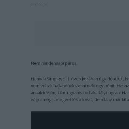
2017-06-16
Nem mindennapi páros.
Hannah Simpson 11 éves korában úgy döntött, hogy
nem voltak hajlandóak venni neki egy pónit. Hann
annak idején, Lilac ugyanis tud akadályt ugrani H
végül mégis megvették a lovat, de a lány már kita