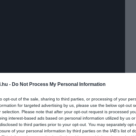
i.hu -
Do Not Process My Personal Information
to opt-out of the sale, sharing to third parties, or processing of your per
formation for targeted advertising by us, please use the below opt-out s
r selection. Please note that after your opt-out request is processed y
eing interest-based ads based on personal information utilized by us or
 egyes szülinapjára pónit kért (hiába), akkor biztosan lenne
disclosed to third parties prior to your opt-out. You may separately opt-
élandi tinédzser sajnos minden évfordulón ugyanazt a választ
losure of your personal information by third parties on the IAB’s list of