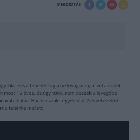
MEGOSZTÁS
 Lilac nevű tehenét fogja be lovaglásra, mivel a szülei
ah most 18 éves, és úgy tűnik, nem beszélt a levegőbe
annával a hátán. Hannah szülei egyébként 2 évvel ezelőtt
rt a tehénke mellett.