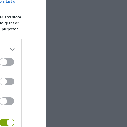
B’s List of
er and store
to grant or
ed purposes