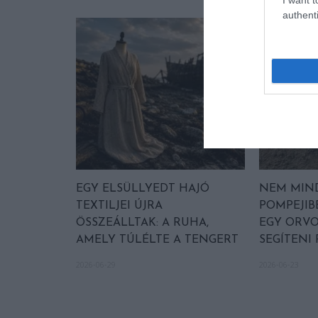
authenti
EGY ELSÜLLYEDT HAJÓ
NEM MIN
TEXTILJEI ÚJRA
POMPEJIB
ÖSSZEÁLLTAK: A RUHA,
EGY ORVO
AMELY TÚLÉLTE A TENGERT
SEGÍTENI
2026-06-29
2026-06-23