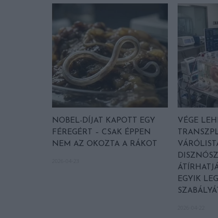
NOBEL-DÍJAT KAPOTT EGY
VÉGE LEH
FÉREGÉRT – CSAK ÉPPEN
TRANSZP
NEM AZ OKOZTA A RÁKOT
VÁRÓLIST
DISZNÓS
2026-04-23
ÁTÍRHATJ
EGYIK LE
SZABÁLYÁ
2026-04-22