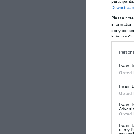
participants
Downstream 
Please note
information 
deny consent
in below Go
Persona
I want t
Opted 
I want t
Opted 
I want 
Advertis
Opted 
I want t
of my P
was col