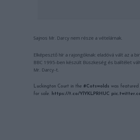
Sajnos Mr. Darcy nem része a vételárnak.
Elképesztő hír a rajongóknak: eladóvá vált az a b
BBC 1995-ben készült Büszkeség és balítélet vált
Mr. Darcy-t.
Luckington Court in the
#Cotswolds
was featured 
for sale.
https://t.co/YlYKLPRHUC
pic.twitter