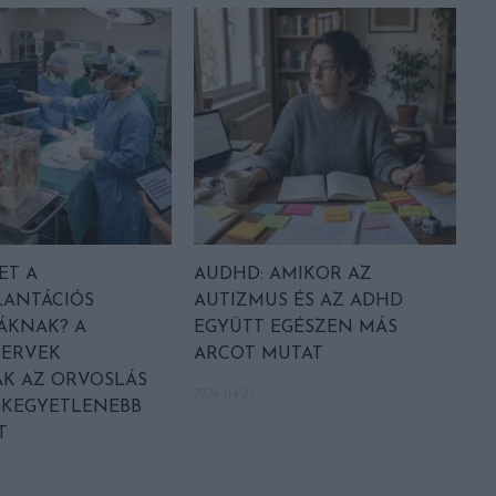
ET A
AUDHD: AMIKOR AZ
LANTÁCIÓS
AUTIZMUS ÉS AZ ADHD
ÁKNAK? A
EGYÜTT EGÉSZEN MÁS
ZERVEK
ARCOT MUTAT
ÁK AZ ORVOSLÁS
2026-04-21
GKEGYETLENEBB
T