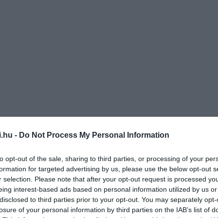
th Bennet, mélyen a zsebébe kell nyúlnia, hiszen az
i.hu -
Do Not Process My Personal Information
dul, és várhatón nagyjából 11,6 millió dollárét fog elkelni.
sé vált a birtok, valóban rendkívül lenyűgöző és impozáns,
to opt-out of the sale, sharing to third parties, or processing of your per
rdőségek veszik körbe, a homlokzat pedig az Avon folyóra
formation for targeted advertising by us, please use the below opt-out s
nő választás a romantikarajongó nyugalomra vágyóknak!
r selection. Please note that after your opt-out request is processed y
eing interest-based ads based on personal information utilized by us or
aul Ashwin/Wikimedia Commons
disclosed to third parties prior to your opt-out. You may separately opt-
losure of your personal information by third parties on the IAB’s list of