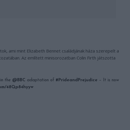
irtok, ami mint Elizabeth Bennet családjának háza szerepelt a
ozatában. Az említett minisorozatban Colin Firth játszotta
in the
@BBC
adaptation of
#PrideandPrejudice
– It is now
.com/48Qp84hyyw