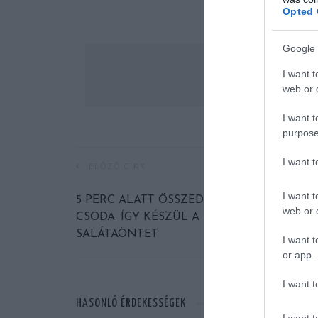
Opted 
Google 
I want t
web or d
I want t
purpose
I want 
ELŐZŐ CIKK
I want t
5 PERC ALATT ÖSSZEDOBHATÓ TAVASZI
web or d
CSODA: ÍGY KÉSZÜL A BODZÁS
SALÁTAÖNTET
I want t
or app.
I want t
HASONLÓ ÉRDEKESSÉGEK
I want t