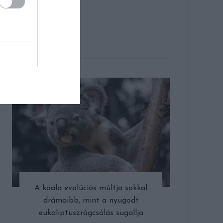
CÍMLAPON
A koala evolúciós múltja sokkal
drámaibb, mint a nyugodt
eukaliptuszrágcsálás sugallja