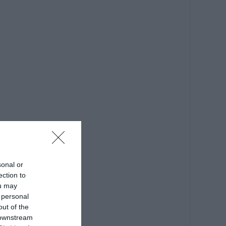
sonal or
ection to
ou may
 personal
out of the
 downstream