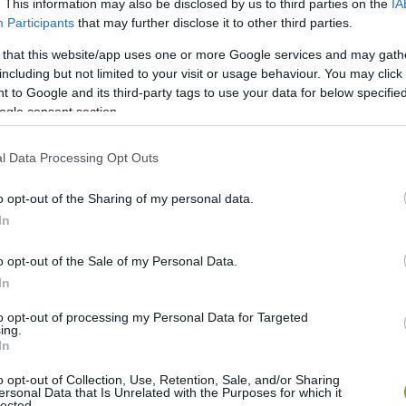
. This information may also be disclosed by us to third parties on the
IA
Participants
that may further disclose it to other third parties.
 that this website/app uses one or more Google services and may gath
including but not limited to your visit or usage behaviour. You may click 
 to Google and its third-party tags to use your data for below specifi
ogle consent section.
l Data Processing Opt Outs
o opt-out of the Sharing of my personal data.
In
o opt-out of the Sale of my Personal Data.
In
to opt-out of processing my Personal Data for Targeted
ing.
In
o opt-out of Collection, Use, Retention, Sale, and/or Sharing
ersonal Data that Is Unrelated with the Purposes for which it
lected.