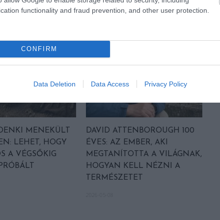
cation functionality and fraud prevention, and other user protection.
CONFIRM
Data Deletion
Data Access
Privacy Policy
DENKI MENEKÜLT
DAVID ATTENBOROUGH 100
EN: LEHET, HOGY
ÉVES: AZ EMBER, AKI
S A VÉGSŐKIG
MEGTANÍTOTTA A VILÁGNAK,
 PRÓBÁLT
HOGYAN KELL NÉZNI A
TERMÉSZETET
2026-05-08